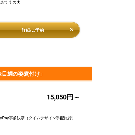
におすすめ★
んぱ～い★「お部屋食」だから安心して食事を楽しめ
ゃう♪
期間限定、お日にち
詳細/ご予約
金目鯛の姿煮付け」
15,850円～
ayPay事前決済（タイムデザイン手配旅行）