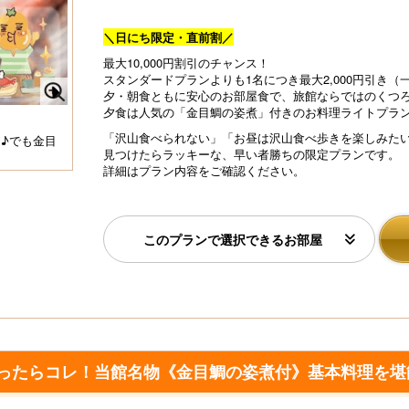
＼日にち限定・直前割／
最大10,000円割引のチャンス！
スタンダードプランよりも1名につき最大2,000円引き（一
夕・朝食ともに安心のお部屋食で、旅館ならではのくつ
N
夕食は人気の「金目鯛の姿煮」付きの
お料理ライトプラ
当
に
「沢山食べられない」「お昼は沢山食べ歩きを楽しみた
e
♪でも金目
【お部屋食】クチコミでも高評価をいただいている金目
見つけたらラッキーな、早い者勝ちの限定プランです。
】
鯛の姿煮付がメインの一番人気献立「漁火の膳」
xt
詳細はプラン内容をご確認ください。
このプランで選択できるお部屋
迷ったらコレ！当館名物《金目鯛の姿煮付》基本料理を堪