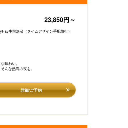
23,850円～
ayPay事前決済（タイムデザイン手配旅行）
。
沢な味わい。
—そんな熱海の夜を。
詳細/ご予約
気イッパイの笑顔でお出迎え致します！
納豆や自然薯、めか
セット】を中心とし