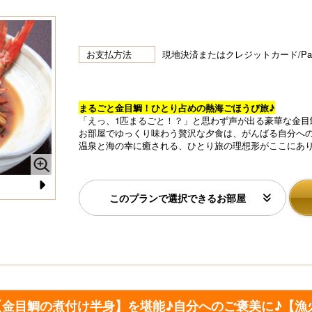
お支払方法
現地決済またはクレジットカード/P
まるごと金目鯛！ひとり占めの熱海ごほうび旅♪
「えっ、1匹まるごと！？」と思わず声が出る豪華な金目
お部屋でゆっくり味わう贅沢な夕食は、がんばる自分へ
温泉と海の幸に癒される、ひとり旅の理想形がここにあ
このプランで選択できるお部屋
N
納
セ
e
【お部屋食】クチコミでも高評価をいただいている金目
鯛の姿煮付がメインの一番人気献立「漁火の膳」
xt
金目鯛の煮付け半身】を堪能♪自分へのご褒美に♪【漁