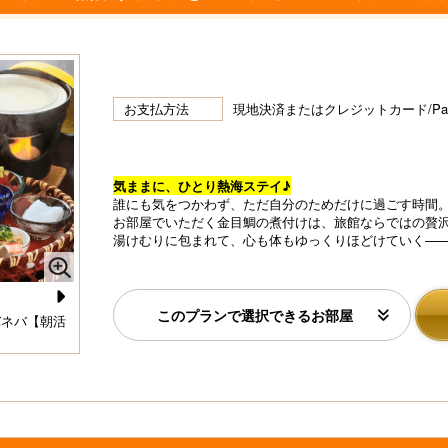
お支払方法
現地決済またはクレジットカード/P
気ままに、ひとり熱海ステイ♪
誰にも気をつかわず、ただ自分のためだけに過ごす時間
お部屋でいただく金目鯛の煮付けは、旅館ならではの贅
湯けむりに包まれて、心も体もゆっくりほどけていく—
このプランで選択できるお部屋
N
バネバ【朝活
濃厚で熱々な“自家製豆腐”は栄養満点◎
元
e
xt