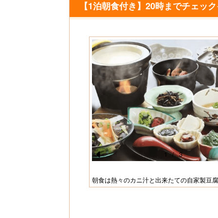
【1泊朝食付き】20時までチェッ
s
1
/
3
Pr
e
スタイム
朝食は熱々のカニ汁と出来たての自家製豆
vi
o