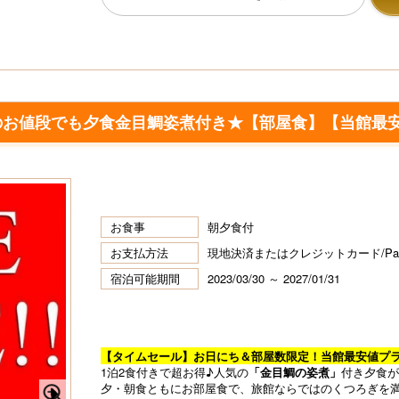
のお値段でも夕食金目鯛姿煮付き★【部屋食】【当館最
お食事
朝夕食付
お支払方法
現地決済またはクレジットカード/P
宿泊可能期間
2023/03/30 ～ 2027/01/31
【タイムセール】お日にち＆部屋数限定！当館最安値プ
1泊2食付きで超お得♪人気の
「金目鯛の姿煮」
付き夕食が
夕・朝食ともにお部屋食で、旅館ならではのくつろぎを