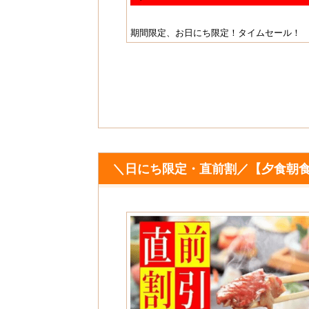
Pr
だから安心して食事を楽しめ
e
期間限定、お日にち限定！タイムセール！
vi
o
u
s
＼日にち限定・直前割／【夕食朝食