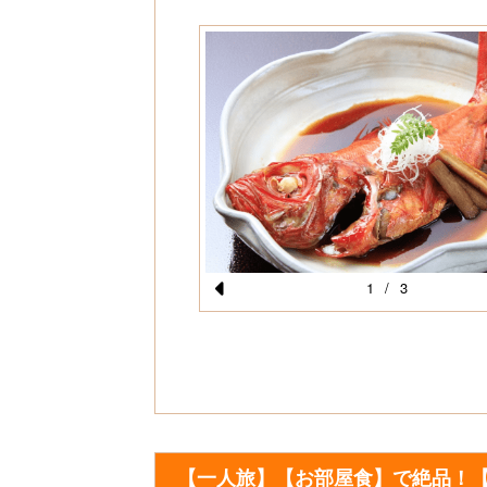
1
/
3
Pr
混ぜ合わせたネバネバ【朝活
和朝食♪
e
vi
o
u
s
【一人旅】【お部屋食】で絶品！【