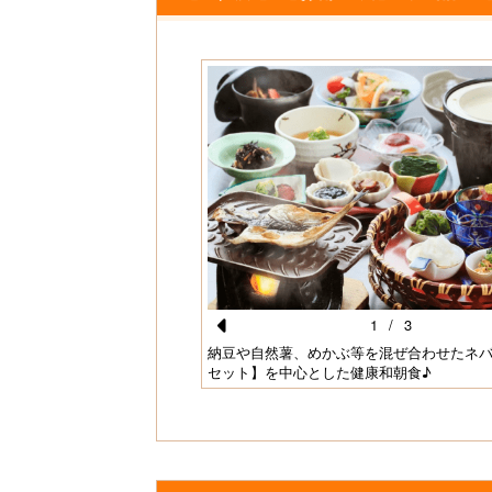
1
/
3
Pr
迎え致します！
納豆や自然薯、めかぶ等を混ぜ合わせたネ
セット】を中心とした健康和朝食♪
e
vi
o
u