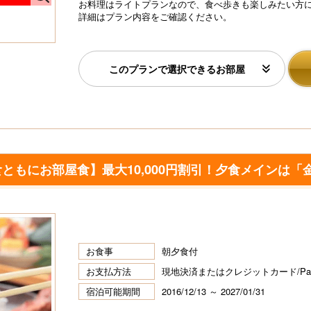
お料理はライトプランなので、食べ歩きも楽しみたい方
N
か
詳細はプラン内容をご確認ください。
ち
e
また食べに来たい♪とお客様からの声が多い、当館自慢
の金目鯛姿煮付け。
xt
このプランで選択できるお部屋
ともにお部屋食】最大10,000円割引！夕食メインは「
お食事
朝夕食付
お支払方法
現地決済またはクレジットカード/P
宿泊可能期間
2016/12/13 ～ 2027/01/31