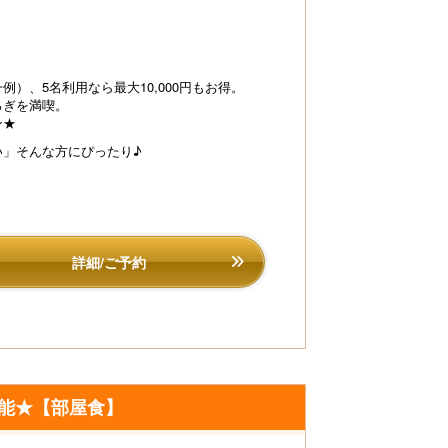
例）、5名利用なら最大10,000円もお得。
ろぎを満喫。
ン★
館自慢の「金目鯛姿煮付」は甘辛ダレでご飯にもお酒
も相性◎
い」
そんな方にぴったり♪
【直前割】お日にち
鯛姿煮が2名に1尾
詳細/ご予約
能★【部屋食】