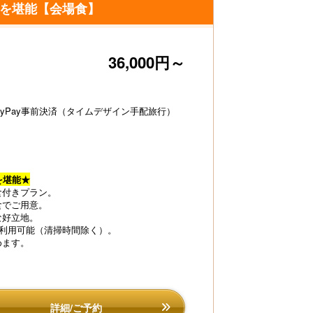
腐を堪能【会場食】
36,000円～
ayPay事前決済（タイムデザイン手配旅行）
を堪能★
食付きプラン。
食でご用意。
な好立地。
間利用可能（清掃時間除く）。
めます。
団でゴロゴロ☆リラックスタイム
朝食は熱々のカニ汁
詳細/ご予約