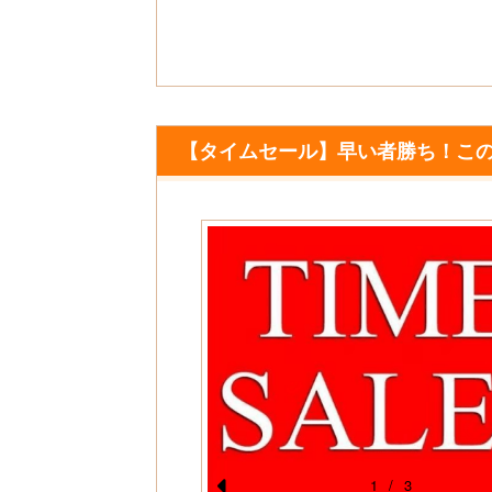
u
s
【タイムセール】早い者勝ち！こ
1
/
3