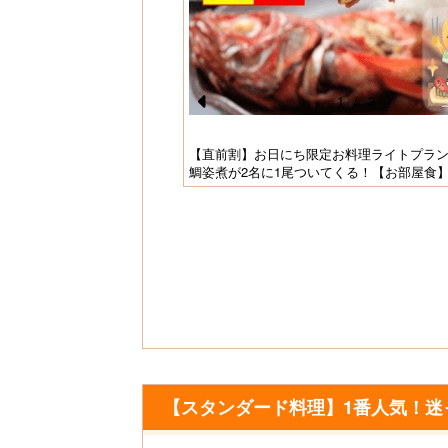
1
/
3
Pr
」は甘辛ダレでご飯にもお酒
e
【直前割】お日にち限定お料理ライトプラン
鯛姿煮が2名に1尾ついてくる！【お部屋食
vi
o
u
s
【スタンダード料理】1番人気！