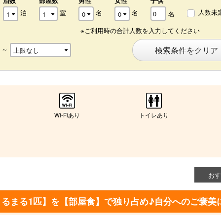
泊数
部屋数
男性
女性
子供
人数未
泊
室
名
名
名
※ご利用時の合計人数を入力してください
～
検索条件をクリア
Wi-Fiあり
トイレあり
おす
るまる1匹】を【部屋食】で独り占め♪自分へのご褒美