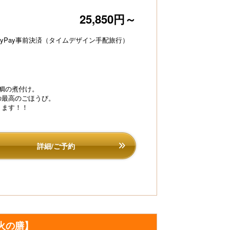
25,850円～
ayPay事前決済（タイムデザイン手配旅行）
鯛の煮付け。
の最高のごほうび。
ります！！
詳細/ご予約
豆や自然薯、めかぶ等を混ぜ合わせたネバネバ【朝活
ット】を中心とした健康和朝食♪
火の膳】