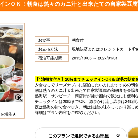
クインＯＫ！朝食は熱々のカニ汁と出来たての自家製豆
お食事
朝食付
お支払方法
現地決済またはクレジットカード/P
宿泊可能期間
2015/10/05 ～ 2027/01/31
【1泊朝食付き】20時までチェックインOK＆自慢の朝食
夕食なしでリーズナブルに宿泊したい方におすすめの朝
朝は熱々のカニ汁＆出来たて自家製豆腐の和朝食を会場
熱海駅・サンビーチ・商店街が徒歩圏内で観光にも便利
チェックインは20時までOK、源泉かけ流し温泉は24時
N
濃厚で熱々な“自家製豆腐”は栄養満点◎
夜は熱海の街で食べ歩き、朝は旅館の味をしっかり楽し
詳細はプラン内容をご確認ください。
e
腐を堪能★
布
xt
このプランで選択できるお部屋