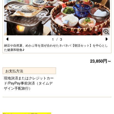
1
/
3
Pr
N
納豆や自然薯、めかぶ等を混ぜ合わせたネバネバ【朝活セット】を中心とし
た健康和朝食♪
e
e
vi
xt
23,850円～
o
お支払方法
u
現地決済またはクレジットカー
s
ド/PayPay事前決済（タイムデ
ザイン手配旅行）