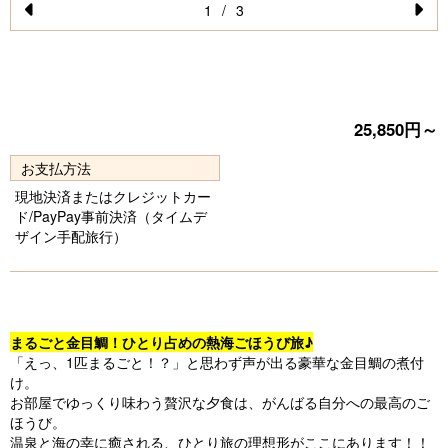
1
/
3
Pr
N
e
e
vi
xt
o
25,850円～
u
お支払方法
s
現地決済またはクレジットカー
ド/PayPay事前決済（タイムデ
ザイン手配旅行）
まるごと金目鯛！ひとり占めの熱海ごほうび旅♪
「えっ、1匹まるごと！？」と思わず声が出る豪華な金目鯛の煮付
け。
お部屋でゆっくり味わう贅沢な夕食は、がんばる自分への最高のご
ほうび。
温泉と海の幸に癒される、ひとり旅の理想形がここにあります！！