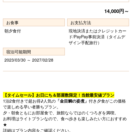
vi
xt
14,000円～
o
u
お食事
お支払方法
朝夕食付
現地決済またはクレジットカー
s
ド/PayPay事前決済（タイムデ
ザイン手配旅行）
宿泊可能期間
2023/03/30 ～ 2027/02/28
【タイムセール】お日にち＆部屋数限定！当館最安値プラン
1泊2食付きで超お得♪人気の
「金目鯛の姿煮」
付き夕食がこの価格
で楽しめる早い者勝ちプラン。
夕・朝食ともにお部屋食で、旅館ならではのくつろぎを満喫。
お料理はライトプランなので、食べ歩きも楽しみたい方におすすめ
★
詳細はプラン内容をご確認ください。