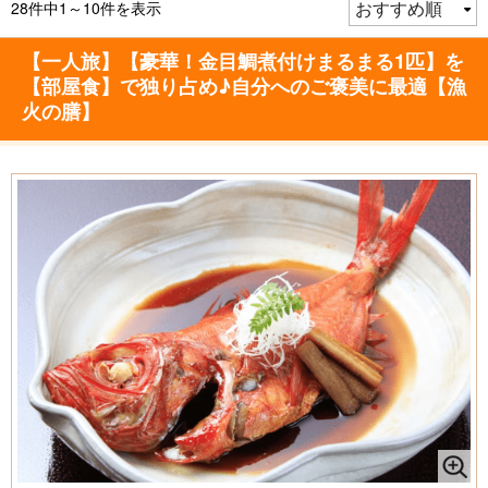
28件中1～10件を表示
【一人旅】【豪華！金目鯛煮付けまるまる1匹】を
【部屋食】で独り占め♪自分へのご褒美に最適【漁
火の膳】