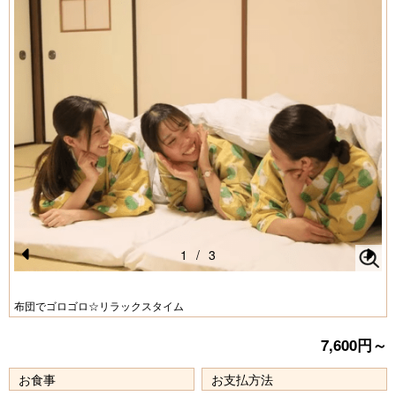
1
/
3
Pr
N
e
e
布団でゴロゴロ☆リラックスタイム
vi
xt
7,600円～
o
u
お食事
お支払方法