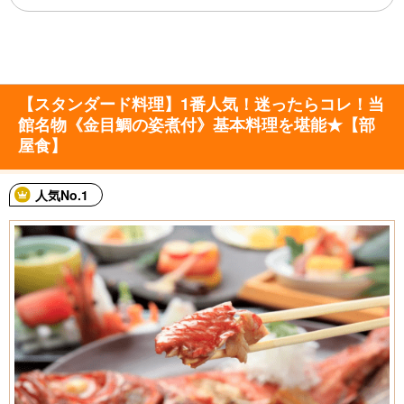
【スタンダード料理】1番人気！迷ったらコレ！当
館名物《金目鯛の姿煮付》基本料理を堪能★【部
屋食】
人気No.1