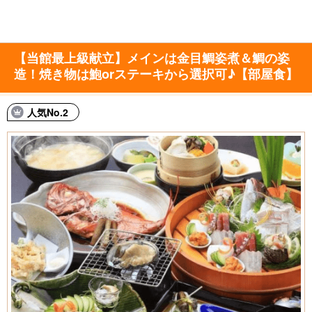
【当館最上級献立】メインは金目鯛姿煮＆鯛の姿
造！焼き物は鮑orステーキから選択可♪【部屋食】
人気No.2