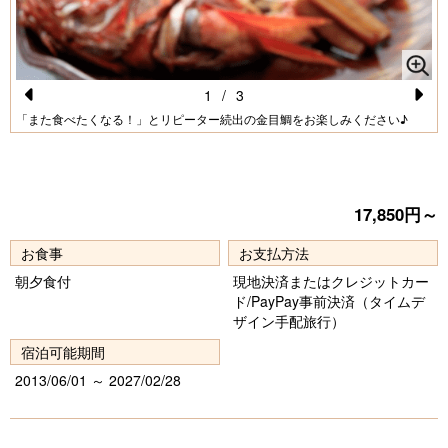
1
/
3
Pr
N
「また食べたくなる！」とリピーター続出の金目鯛をお楽しみください♪
e
e
vi
xt
o
17,850円～
u
お食事
お支払方法
s
朝夕食付
現地決済またはクレジットカー
ド/PayPay事前決済（タイムデ
ザイン手配旅行）
宿泊可能期間
2013/06/01 ～ 2027/02/28