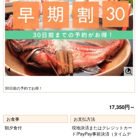
1
/
3
Pr
N
e
e
30日前の予約でお得！
vi
xt
o
17,350円～
u
お食事
お支払方法
s
朝夕食付
現地決済またはクレジットカー
ド/PayPay事前決済（タイムデ