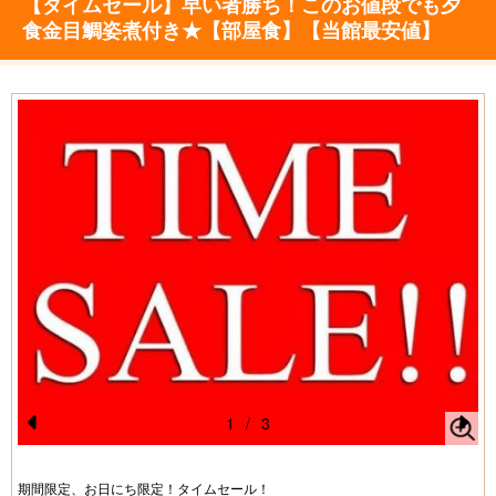
【タイムセール】早い者勝ち！このお値段でも夕
食金目鯛姿煮付き★【部屋食】【当館最安値】
1
/
3
Pr
N
e
e
期間限定、お日にち限定！タイムセール！