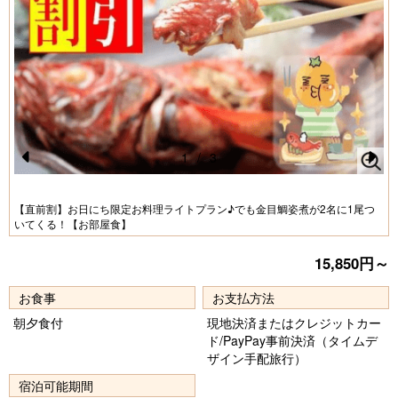
1
/
3
Pr
N
e
e
【直前割】お日にち限定お料理ライトプラン♪でも金目鯛姿煮が2名に1尾つ
いてくる！【お部屋食】
vi
xt
o
15,850円～
u
お食事
お支払方法
s
朝夕食付
現地決済またはクレジットカー
ド/PayPay事前決済（タイムデ
ザイン手配旅行）
宿泊可能期間