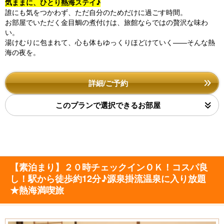
気ままに、ひとり熱海ステイ♪
誰にも気をつかわず、ただ自分のためだけに過ごす時間。
お部屋でいただく金目鯛の煮付けは、旅館ならではの贅沢な味わ
い。
湯けむりに包まれて、心も体もゆっくりほどけていく——そんな熱
海の夜を。
詳細/ご予約
このプランで選択できるお部屋
【素泊まり】２０時チェックインＯＫ！コスパ良
し！駅から徒歩約12分♪源泉掛流温泉に入り放題
★熱海満喫旅