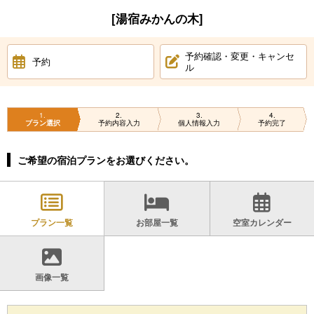
[湯宿みかんの木]
予約確認・変更・キャンセ
予約
ル
1
2
3
4
プラン選択
予約内容入力
個人情報入力
予約完了
ご希望の宿泊プランをお選びください。
プラン一覧
お部屋一覧
空室カレンダー
画像一覧