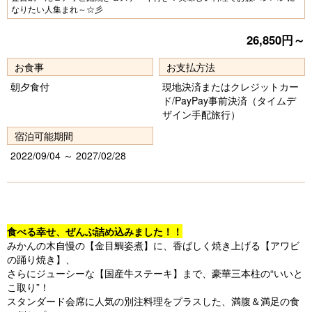
なりたい人集まれ～☆彡
vi
xt
o
26,850円～
u
お食事
お支払方法
s
朝夕食付
現地決済またはクレジットカー
ド/PayPay事前決済（タイムデ
ザイン手配旅行）
宿泊可能期間
2022/09/04 ～ 2027/02/28
食べる幸せ、ぜんぶ詰め込みました！！
みかんの木自慢の【金目鯛姿煮】に、香ばしく焼き上げる【アワビ
の踊り焼き】、
さらにジューシーな【国産牛ステーキ】まで、豪華三本柱の“いいと
こ取り”！
スタンダード会席に人気の別注料理をプラスした、満腹＆満足の食