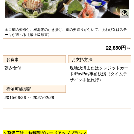
1
/
3
Pr
N
e
e
金目鯛の姿煮付、桜海老のかき揚げ、鯛の姿造りが付いて、あわび又はステ
ーキが選べる【最上級献立】
vi
xt
o
22,850円～
u
お食事
お支払方法
s
朝夕食付
現地決済またはクレジットカー
ド/PayPay事前決済（タイムデ
ザイン手配旅行）
宿泊可能期間
2015/06/26 ～ 2027/02/28
＼贅沢三昧！お料理グレードアッププラン／