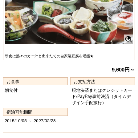
1
/
3
Pr
N
e
e
朝食は熱々のカニ汁と出来たての自家製豆腐を堪能★
vi
xt
9,600円～
o
u
お食事
お支払方法
朝食付
現地決済またはクレジットカー
s
ド/PayPay事前決済（タイムデ
ザイン手配旅行）
宿泊可能期間
2015/10/05 ～ 2027/02/28