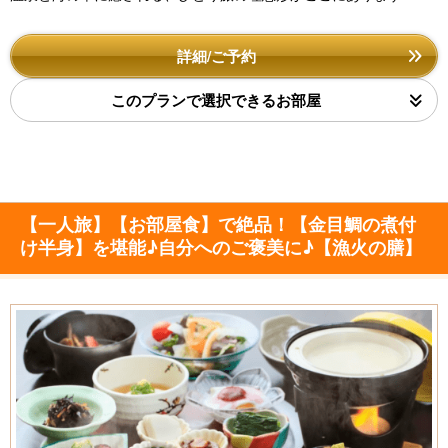
詳細/ご予約
このプランで選択できるお部屋
【一人旅】【お部屋食】で絶品！【金目鯛の煮付
け半身】を堪能♪自分へのご褒美に♪【漁火の膳】