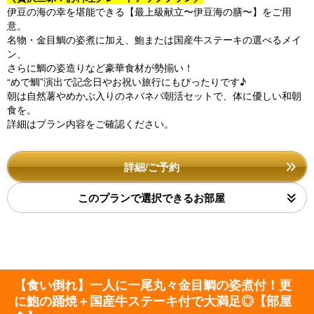
伊豆の海の幸を堪能できる【最上級献立〜伊豆海の膳〜】をご用
意。
名物・金目鯛の姿煮に加え、鮑または国産牛ステーキの選べるメイ
ン、
さらに鯛の姿造りなど豪華食材が勢揃い！
“めで鯛”演出で記念日やお祝い旅行にもぴったりです♪
朝は自然薯やめかぶ入りのネバネバ朝活セットで、体に優しい和朝
食を。
詳細はプラン内容をご確認ください。
詳細/ご予約
このプランで選択できるお部屋
【食い倒れ】一人に一尾丸々金目鯛の姿煮付！更
に鮑の踊焼＋国産牛ステーキ付で大満足◎【部屋