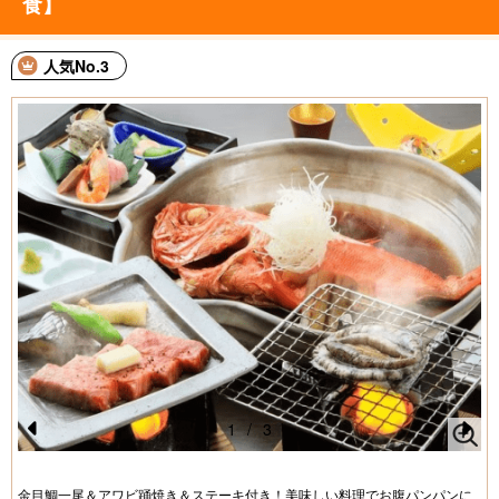
食】
人気No.3
1
/
3
Pr
N
e
e
金目鯛一尾＆アワビ踊焼き＆ステーキ付き！美味しい料理でお腹パンパンに