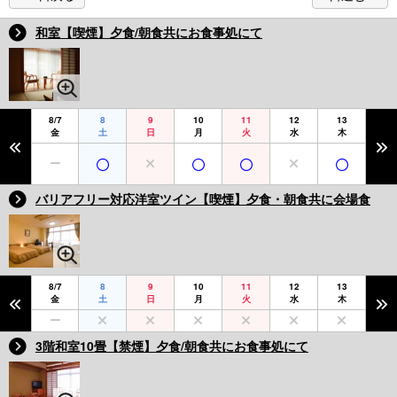
和室【喫煙】夕食/朝食共にお食事処にて
8/7
8
9
10
11
12
13
金
土
日
月
火
水
木
バリアフリー対応洋室ツイン【喫煙】夕食・朝食共に会場食
8/7
8
9
10
11
12
13
金
土
日
月
火
水
木
3階和室10畳【禁煙】夕食/朝食共にお食事処にて