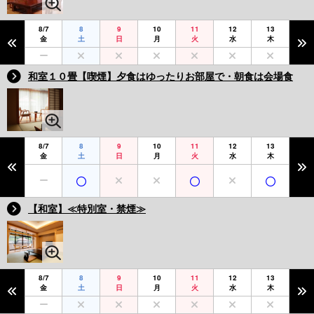
8/7
8
9
10
11
12
13
金
土
日
月
火
水
木
和室１０畳【喫煙】夕食はゆったりお部屋で・朝食は会場食
8/7
8
9
10
11
12
13
金
土
日
月
火
水
木
【和室】≪特別室・禁煙≫
8/7
8
9
10
11
12
13
金
土
日
月
火
水
木