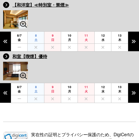
【和洋室】≪特別室・禁煙≫
8/7
8
9
10
11
12
13
金
土
日
月
火
水
木
和室【喫煙】優待
8/7
8
9
10
11
12
13
金
土
日
月
火
水
木
実在性の証明とプライバシー保護のため、DigiCertの