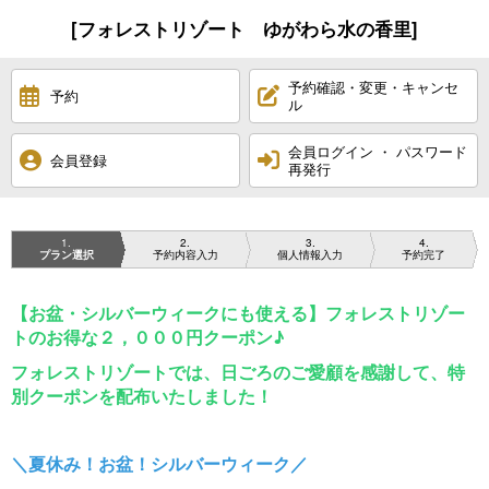
[フォレストリゾート ゆがわら水の香里]
予約確認・変更・キャンセ
予約
ル
会員ログイン ・ パスワード
会員登録
再発行
1
2
3
4
プラン選択
予約内容入力
個人情報入力
予約完了
【お盆・シルバーウィークにも使える】フォレストリゾー
トのお得な２，０００円クーポン♪
フォレストリゾートでは、日ごろのご愛顧を感謝して、特
別クーポンを配布いたしました！
＼夏休み！お盆！シルバーウィーク／