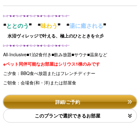
▹◃┄▸◂┄▹◃┄▸◂┄▹◃┄▸◂┄▹◃▹◃┄▸◂┄▹◃┄
❝
ととのう
❞ ❝
味わう
❞ ❝
湯に癒される
❞
水沼ヴィレッジで叶える、極上のひとときを☆彡
▹◃┄▸◂┄▹◃┄▸◂┄▹◃┄▸◂┄▹◃▹◃┄▸◂┄▹◃┄
All-Inclusive■1泊2食付き■飲み放題■サウナ■温泉など
※ペット同伴可能なお部屋はシリウス1棟のみです
ご夕食：BBQ食べ放題またはフレンチディナー
ご朝食：会場食(和・洋)または部屋食
詳細/ご予約
このプランで選択できるお部屋