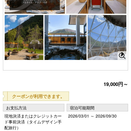
1
/
3
Pr
N
e
e
vi
xt
19,000円～
o
u
クーポンが利用できます。
s
お支払方法
宿泊可能期間
現地決済またはクレジットカー
2026/03/01 ～ 2026/09/30
ド事前決済（タイムデザイン手
配旅行）