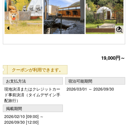
1
/
3
Pr
N
e
e
vi
xt
19,000円～
o
u
クーポンが利用できます。
s
お支払方法
宿泊可能期間
現地決済またはクレジットカー
2026/03/01 ～ 2026/09/30
ド事前決済（タイムデザイン手
配旅行）
掲載期間
2026/02/10 [09:00] ～
2026/09/30 [12:00]