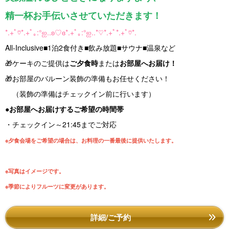
精一杯お手伝いさせていただきます！
*.+ﾟ♡*.+ﾟ｡:°ஐ..ʚ♡ɞ*.+ﾟ｡:°ஐ..*♡*.+ﾟ*.+ﾟ♡*.
All-Inclusive■1泊2食付き■飲み放題■サウナ■温泉など
🎁ケーキのご提供は
ご夕食時
または
お部屋へお届け！
🎁お部屋のバルーン装飾の準備もお任せください！
（装飾の準備はチェックイン前に行います）
●お部屋へお届けするご希望の時間帯
・チェックイン～21:45までご対応
※夕食会場をご希望の場合は、お料理の一番最後に提供いたします。
※写真はイメージです。
※季節によりフルーツに変更があります。
詳細/ご予約