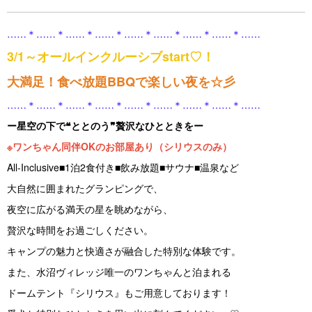
……＊……＊……＊……＊……＊……＊……＊……＊……
3/1～オールインクルーシブstart♡！
大満足！食べ放題BBQで楽しい夜を☆彡
……＊……＊……＊……＊……＊……＊……＊……＊……
ー星空の下で❝ととのう❞贅沢なひとときをー
※ワンちゃん同伴OKのお部屋あり（シリウスのみ）
All-Inclusive■1泊2食付き■飲み放題■サウナ■温泉など
大自然に囲まれたグランピングで、
夜空に広がる満天の星を眺めながら、
贅沢な時間をお過ごしください。
キャンプの魅力と快適さが融合した特別な体験です。
また、水沼ヴィレッジ唯一のワンちゃんと泊まれる
ドームテント『シリウス』もご用意しております！