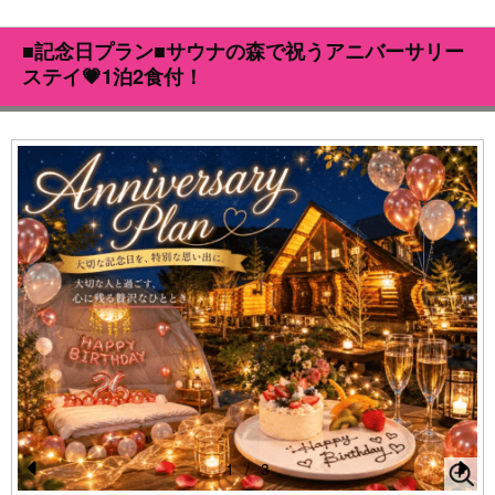
■記念日プラン■サウナの森で祝うアニバーサリー
ステイ💗1泊2食付！
1
/
3