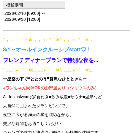
掲載期間
2026/02/10 [09:00] ～
2026/09/30 [12:00]
*:.｡..｡.:+・ﾟ・✽:.｡..｡.:+・ﾟ・✽*:.｡..｡.:+・ﾟ・✽:.｡
3/1～オールインクルーシブstart♡！
フレンチディナープランで特別な夜を...
*:.｡..｡.:+・ﾟ・✽:.｡..｡.:+・ﾟ・✽*:.｡..｡.:+・ﾟ・✽:.｡
ー星空の下で❝ととのう❞贅沢なひとときをー
※ワンちゃん同伴OKのお部屋あり（シリウスのみ）
All-Inclusive■1泊2食付き■飲み放題■サウナ■温泉など
大自然に囲まれたグランピングで、
夜空に広がる満天の星を眺めながら、
贅沢な時間をお過ごしください。
キャンプの魅力と快適さが融合した特別な体験です。