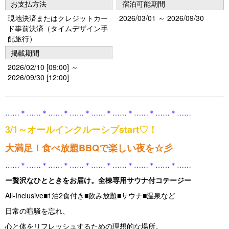
お支払方法
宿泊可能期間
現地決済またはクレジットカー
2026/03/01 ～ 2026/09/30
ド事前決済（タイムデザイン手
配旅行）
掲載期間
2026/02/10 [09:00] ～
2026/09/30 [12:00]
……＊……＊……＊……＊……＊……＊……＊……＊……
3/1～オールインクルーシブstart♡！
大満足！食べ放題BBQで楽しい夜を☆彡
……＊……＊……＊……＊……＊……＊……＊……＊……
ー贅沢なひとときをお届け。全棟専用サウナ付コテージー
All-Inclusive■1泊2食付き■飲み放題■サウナ■温泉など
日常の喧騒を忘れ、
心と体をリフレッシュするための理想的な場所。