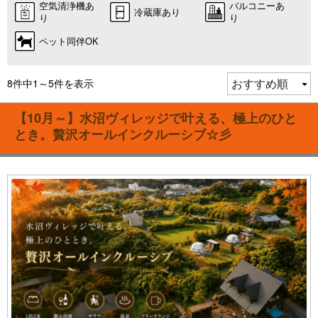
空気清浄機あ
バルコニーあ
冷蔵庫あり
り
り
ペット同伴OK
8件中1～5件を表示
【10月～】水沼ヴィレッジで叶える、極上のひと
とき。贅沢オールインクルーシブ☆彡