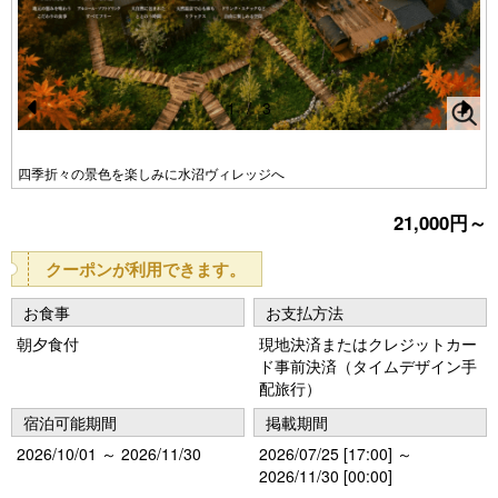
1
/
3
Pr
N
e
e
四季折々の景色を楽しみに水沼ヴィレッジへ
vi
xt
21,000円～
o
u
クーポンが利用できます。
s
お食事
お支払方法
朝夕食付
現地決済またはクレジットカー
ド事前決済（タイムデザイン手
配旅行）
宿泊可能期間
掲載期間
2026/10/01 ～ 2026/11/30
2026/07/25 [17:00] ～
2026/11/30 [00:00]