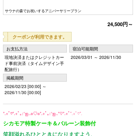
Pr
N
e
e
サウナの森でお祝いするアニバーサリープラン
vi
xt
24,500円～
o
u
クーポンが利用できます。
s
お支払方法
宿泊可能期間
現地決済またはクレジットカー
2026/03/01 ～ 2026/11/30
ド事前決済（タイムデザイン手
配旅行）
掲載期間
2026/02/23 [00:00] ～
2026/11/30 [00:00]
*.+ﾟ♡*.+ﾟ｡:°ஐ..ʚ♡ɞ*.+ﾟ｡:°ஐ..*♡*.+ﾟ
*.+ﾟ♡*.
シカモア特製ケーキ＆バルーン装飾付
笑顔溢れるひとときになりますよう、