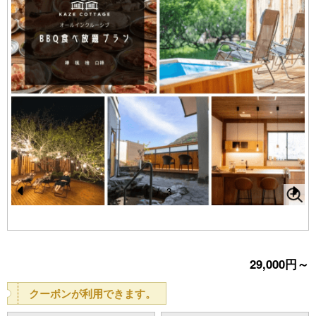
1
/
3
Pr
N
e
e
vi
xt
29,000円～
o
u
クーポンが利用できます。
s