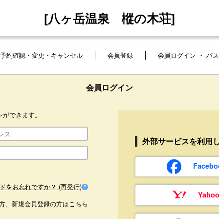
[八ヶ岳温泉 樅の木荘]
予約確認・変更・キャンセル
会員登録
会員ログイン ・ パ
会員ログイン
ンができます。
外部サービスを利用
Face
ドをお忘れですか？ (再発行)
Yaho
方、新規会員登録の方はこちら