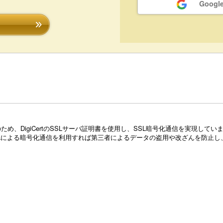
Goog
め、DigiCertのSSLサーバ証明書を使用し、SSL暗号化通信を実現し
Lによる暗号化通信を利用すれば第三者によるデータの盗用や改ざんを防止し