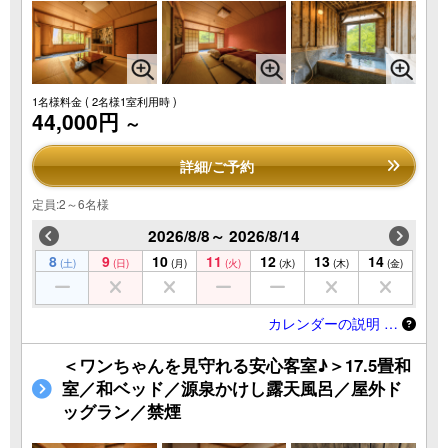
1名様料金
( 2名様1室利用時 )
44,000円
～
詳細/ご予約
定員:2～6名様
2026/8/8～ 2026/8/14
8
9
10
11
12
13
14
(土)
(日)
(月)
(火)
(水)
(木)
(金)
カレンダーの説明 …
＜ワンちゃんを見守れる安心客室♪＞17.5畳和
室／和ベッド／源泉かけし露天風呂／屋外ド
ッグラン／禁煙