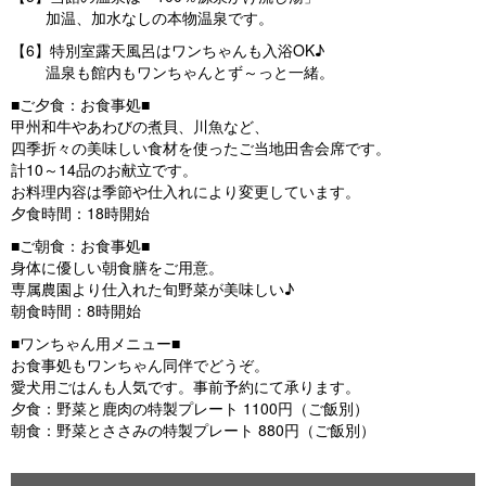
加温、加水なしの本物温泉です。
【6】特別室露天風呂はワンちゃんも入浴OK♪
温泉も館内もワンちゃんとず～っと一緒。
■ご夕食：お食事処■
甲州和牛やあわびの煮貝、川魚など、
四季折々の美味しい食材を使ったご当地田舎会席です。
計10～14品のお献立です。
お料理内容は季節や仕入れにより変更しています。
夕食時間：18時開始
■ご朝食：お食事処■
身体に優しい朝食膳をご用意。
専属農園より仕入れた旬野菜が美味しい♪
朝食時間：8時開始
■ワンちゃん用メニュー■
お食事処もワンちゃん同伴でどうぞ。
愛犬用ごはんも人気です。事前予約にて承ります。
夕食：野菜と鹿肉の特製プレート 1100円（ご飯別）
朝食：野菜とささみの特製プレート 880円（ご飯別）