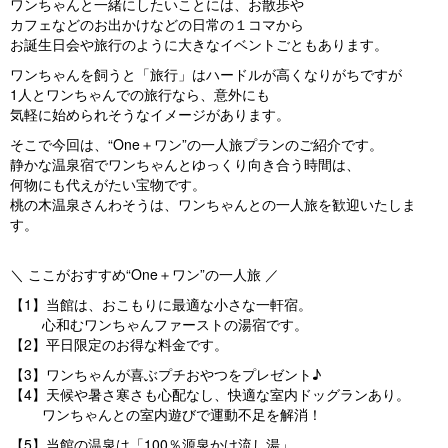
ワンちゃんと一緒にしたいことには、お散歩や
カフェなどのお出かけなどの日常の１コマから
お誕生日会や旅行のように大きなイベントごともあります。
ワンちゃんを飼うと「旅行」はハードルが高くなりがちですが
1人とワンちゃんでの旅行なら、意外にも
気軽に始められそうなイメージがあります。
そこで今回は、“One＋ワン”の一人旅プランのご紹介です。
静かな温泉宿でワンちゃんとゆっくり向き合う時間は、
何物にも代えがたい宝物です。
桃の木温泉さんわそうは、ワンちゃんとの一人旅を歓迎いたしま
す。
＼ ここがおすすめ“One＋ワン”の一人旅 ／
【1】当館は、おこもりに最適な小さな一軒宿。
心和むワンちゃんファーストの湯宿です。
【2】平日限定のお得な料金です。
【3】ワンちゃんが喜ぶプチおやつをプレゼント♪
【4】天候や暑さ寒さも心配なし、快適な室内ドッグランあり。
ワンちゃんとの室内遊びで運動不足を解消！
【5】当館の温泉は「100％源泉かけ流し湯」