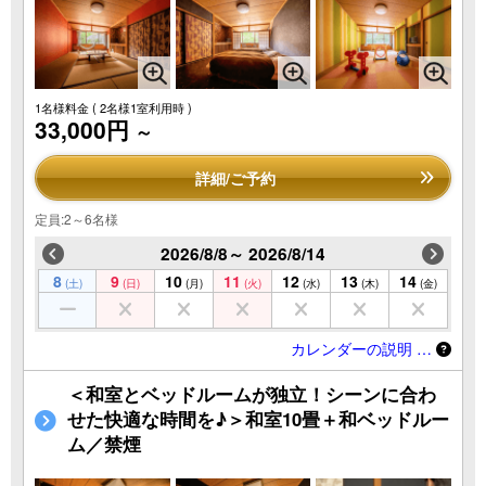
1名様料金
( 2名様1室利用時 )
33,000円
～
詳細/ご予約
定員:2～6名様
2026/8/8～ 2026/8/14
8
9
10
11
12
13
14
(土)
(日)
(月)
(火)
(水)
(木)
(金)
カレンダーの説明 …
＜和室とベッドルームが独立！シーンに合わ
せた快適な時間を♪＞和室10畳＋和ベッドルー
ム／禁煙