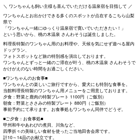
＼ ワンちゃんも飼い主様も喜んでいただける温泉宿を目指して ／
ワンちゃんとお出かけできる多くのスポットが点在するこちら山梨
県で
「ワンちゃん一緒にゆっくり温泉宿で寛いでいただきたい！」
という思いから、桃の木温泉 さんわそうは誕生しました。
料理長特製のワンちゃん用のお料理や、天候を気にせず遊べる屋内
ドッグラン、
フォトスポットなど旅の特別感を演出しております。
ワンちゃんとずっと一緒のご滞在が叶う、桃の木温泉 さんわそうで
かけがえのない時間をお過ごしください。
■ワンちゃんのお食事■
ワンちゃんとの楽しいご旅行ですから、愛犬にも特別な食事を。
当館料理長特製のワンちゃん用メニューをご用意しております。
夕食：野菜と鹿肉の特製プレート 1100円（ご飯別）
朝食：野菜とささみの特製プレート 880円（ご飯別）
事前予約にて承ります。お食事処もワンちゃん同伴でどうぞ。
■ご夕食：お食事処■
甲州和牛やあわびの煮貝、川魚など、
四季折々の美味しい食材を使ったご当地田舎会席です。
計10～14品のお献立です。