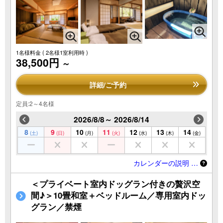
1名様料金
( 2名様1室利用時 )
38,500円
～
詳細/ご予約
定員:2～4名様
2026/8/8～ 2026/8/14
8
9
10
11
12
13
14
(土)
(日)
(月)
(火)
(水)
(木)
(金)
カレンダーの説明 …
＜プライベート室内ドッグラン付きの贅沢空
間♪＞10畳和室＋ベッドルーム／専用室内ドッ
グラン／禁煙