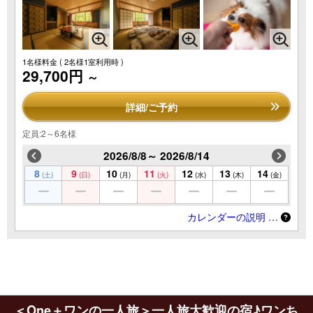
1名様料金
( 2名様1室利用時 )
29,700円
～
詳細/ご予約
定員:2～6名様
2026/8/8～ 2026/8/14
8
9
10
11
12
13
14
(土)
(日)
(月)
(火)
(水)
(木)
(金)
カレンダーの説明 …
＜One＋ワンの一人旅＞一人旅大歓迎の宿♪ワンち