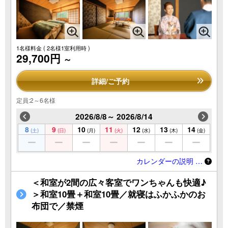
1名様料金
( 2名様1室利用時 )
29,700円
～
詳細/ご予約
定員:2～6名様
2026/8/8～ 2026/8/14
8
9
10
11
12
13
14
(土)
(日)
(月)
(火)
(水)
(木)
(金)
カレンダーの説明 …
＜和室が2間の広々客室でワンちゃんも快適♪
＞和室10畳＋和室10畳／就寝はふかふかのお
布団で／禁煙