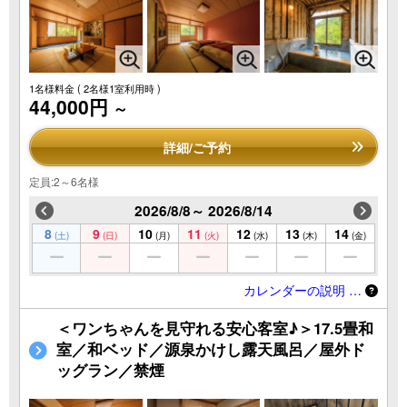
1名様料金
( 2名様1室利用時 )
44,000円
～
詳細/ご予約
定員:2～6名様
2026/8/8～ 2026/8/14
8
9
10
11
12
13
14
(土)
(日)
(月)
(火)
(水)
(木)
(金)
カレンダーの説明 …
＜ワンちゃんを見守れる安心客室♪＞17.5畳和
室／和ベッド／源泉かけし露天風呂／屋外ド
ッグラン／禁煙