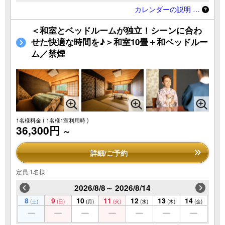
カレンダーの説明 …
＜和室とベッドルームが独立！シーンに合わ
せた快適な時間を♪＞和室10畳＋和ベッドルー
ム／禁煙
1名様料金
( 1名様1室利用時 )
36,300円
～
詳細/ご予約
定員:1名様
2026/8/8～ 2026/8/14
8
9
10
11
12
13
14
(土)
(日)
(月)
(火)
(水)
(木)
(金)