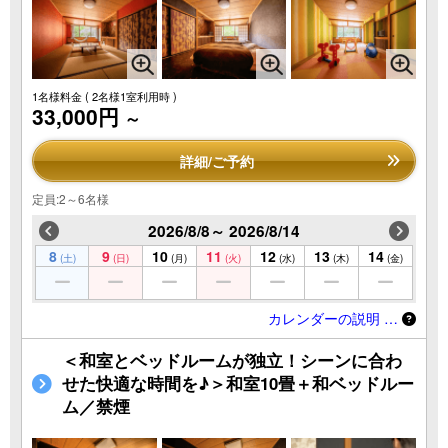
1名様料金
( 2名様1室利用時 )
33,000円
～
詳細/ご予約
定員:2～6名様
2026/8/8～ 2026/8/14
8
9
10
11
12
13
14
(土)
(日)
(月)
(火)
(水)
(木)
(金)
カレンダーの説明 …
＜和室とベッドルームが独立！シーンに合わ
せた快適な時間を♪＞和室10畳＋和ベッドルー
ム／禁煙