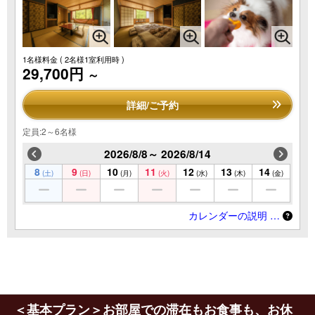
1名様料金
( 2名様1室利用時 )
29,700円
～
詳細/ご予約
定員:2～6名様
2026/8/8～ 2026/8/14
8
9
10
11
12
13
14
(土)
(日)
(月)
(火)
(水)
(木)
(金)
カレンダーの説明 …
＜基本プラン＞お部屋での滞在もお食事も、お休