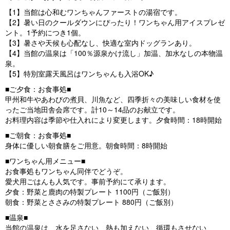
【1】当館は心和むワンちゃんファーストの湯宿です。
【2】暑い日のクールダウンにぴったり！ワンちゃん用アイスプレゼ
ント。1予約につき1個。
【3】暑さや天候も心配なし、快適な室内ドッグランあり。
【4】当館の温泉は「100％源泉かけ流し」加温、加水なしの本物温
泉。
【5】特別室露天風呂はワンちゃんも入浴OK♪
■ご夕食：お食事処■
甲州和牛やあわびの煮貝、川魚など、四季折々の美味しい食材を使
ったご当地田舎会席です。計10～14品のお献立です。
お料理内容は季節や仕入れにより変更します。夕食時間：18時開始
■ご朝食：お食事処■
身体に優しい朝食膳をご用意。朝食時間：8時開始
■ワンちゃん用メニュー■
お食事処もワンちゃん同伴でどうぞ。
愛犬用ごはんも人気です。事前予約にて承ります。
夕食：野菜と鹿肉の特製プレート 1100円（ご飯別）
朝食：野菜とささみの特製プレート 880円（ご飯別）
■温泉■
当館の温泉は、水を足さない、熱も加えない、循環もさせない