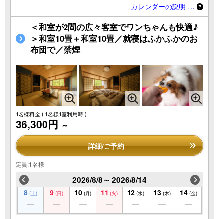
カレンダーの説明 …
＜和室が2間の広々客室でワンちゃんも快適♪
＞和室10畳＋和室10畳／就寝はふかふかのお
布団で／禁煙
1名様料金
( 1名様1室利用時 )
36,300円
～
詳細/ご予約
定員:1名様
2026/8/8～ 2026/8/14
8
9
10
11
12
13
14
(土)
(日)
(月)
(火)
(水)
(木)
(金)