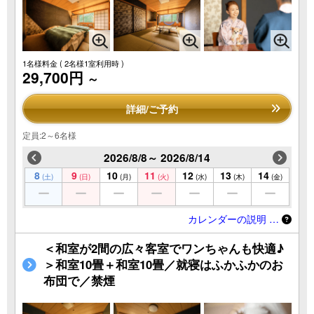
1名様料金
( 2名様1室利用時 )
29,700円
～
詳細/ご予約
定員:2～6名様
2026/8/8～ 2026/8/14
8
9
10
11
12
13
14
(土)
(日)
(月)
(火)
(水)
(木)
(金)
カレンダーの説明 …
＜和室が2間の広々客室でワンちゃんも快適♪
＞和室10畳＋和室10畳／就寝はふかふかのお
布団で／禁煙