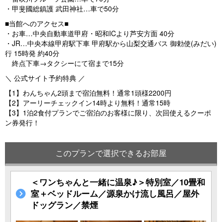
・甲斐國総鎮護 武田神社…車で50分
■当館へのアクセス■
・お車…中央自動車道甲府・昭和ICより芦安方面 40分
・JR…中央本線甲府駅下車 甲府駅から山梨交通バス 御勅使(みだい)
行 15時発 約40分
終点下車→タクシーにて宿まで15分
＼ 公式サイト予約特典 ／
【1】わんちゃん2頭まで宿泊無料！通常1頭様2200円
【2】アーリーチェックイン14時より無料！通常15時
【3】1泊2食付プランでご宿泊のお客様に限り、次回使えるクーポ
ン券発行！
このプランで選択できるお部屋
＜ワンちゃんと一緒に温泉♪＞特別室／10畳和
室＋ベッドルーム／源泉かけ流し風呂／屋外
ドッグラン／禁煙