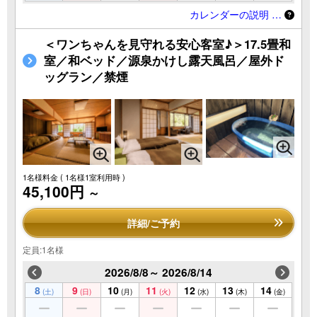
カレンダーの説明 …
＜ワンちゃんを見守れる安心客室♪＞17.5畳和
室／和ベッド／源泉かけし露天風呂／屋外ド
ッグラン／禁煙
1名様料金
( 1名様1室利用時 )
45,100円
～
詳細/ご予約
定員:1名様
2026/8/8～ 2026/8/14
8
9
10
11
12
13
14
(土)
(日)
(月)
(火)
(水)
(木)
(金)