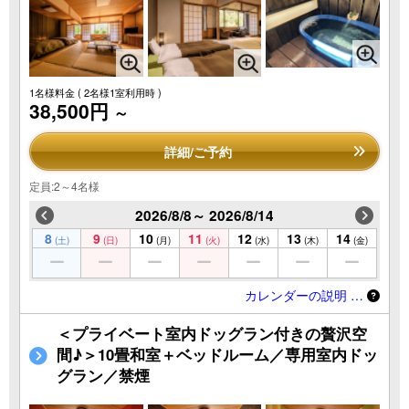
1名様料金
( 2名様1室利用時 )
38,500円
～
詳細/ご予約
定員:2～4名様
2026/8/8～ 2026/8/14
8
9
10
11
12
13
14
(土)
(日)
(月)
(火)
(水)
(木)
(金)
カレンダーの説明 …
＜プライベート室内ドッグラン付きの贅沢空
間♪＞10畳和室＋ベッドルーム／専用室内ドッ
グラン／禁煙