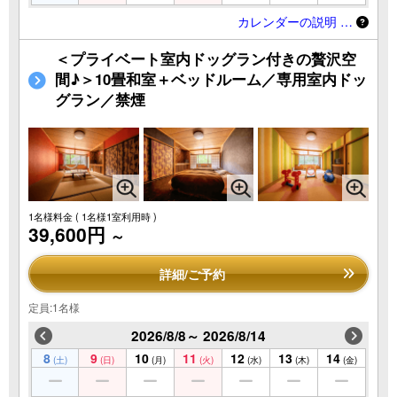
カレンダーの説明 …
＜プライベート室内ドッグラン付きの贅沢空
間♪＞10畳和室＋ベッドルーム／専用室内ドッ
グラン／禁煙
1名様料金
( 1名様1室利用時 )
39,600円
～
詳細/ご予約
定員:1名様
2026/8/8～ 2026/8/14
8
9
10
11
12
13
14
(土)
(日)
(月)
(火)
(水)
(木)
(金)