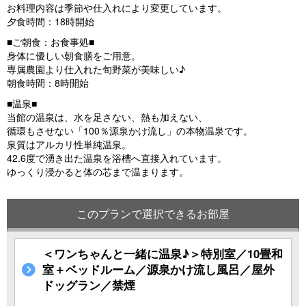
お料理内容は季節や仕入れにより変更しています。
夕食時間：18時開始
■ご朝食：お食事処■
身体に優しい朝食膳をご用意。
専属農園より仕入れた旬野菜が美味しい♪
朝食時間：8時開始
■温泉■
当館の温泉は、水を足さない、熱も加えない、
循環もさせない「100％源泉かけ流し」の本物温泉です。
泉質はアルカリ性単純温泉。
42.6度で湧き出た温泉を浴槽へ直接入れています。
ゆっくり浸かると体の芯まで温まります。
このプランで選択できるお部屋
＜ワンちゃんと一緒に温泉♪＞特別室／10畳和
室＋ベッドルーム／源泉かけ流し風呂／屋外
ドッグラン／禁煙