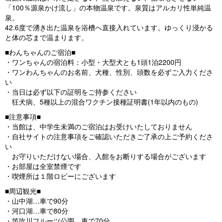
「100％源泉かけ流し」の本物温泉です。泉質はアルカリ性単純温
泉。
42.6度で湧き出た温泉を浴槽へ直接入れています。ゆっくり浸かる
と体の芯まで温まります。
■わんちゃんのご宿泊■
・ワンちゃんの宿泊料：小型・大型犬とも1頭1泊2200円
・ワンわんちゃんのお名前、犬種、性別、頭数を必ずご入力くださ
い
・当日は必ず以下の証明をご持参ください
狂犬病、5種以上の混合ワクチン接種証明書(1年以内のもの)
■注意事項■
・当館は、中学生未満のご宿泊はお受けいたしておりません
・自社サイトの注意事項をご確認いただきご了承の上ご予約くださ
い
お守りいただけない場合、入館をお断りする場合がございます
・お部屋は全室禁煙です
・喫煙所は１階ロビーにございます
■周辺観光■
・山中湖…車で90分
・河口湖…車で80分
・笛吹川フルーツ公園…車で70分