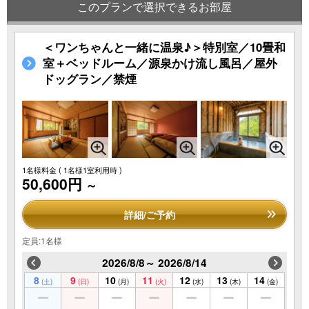
このプランで選択できるお部屋
＜ワンちゃんと一緒に温泉♪＞特別室／10畳和
室＋ベッドルーム／源泉かけ流し風呂／屋外
ドッグラン／禁煙
1名様料金
( 1名様1室利用時 )
50,600円
～
詳細/ご予約
定員:1名様
2026/8/8～ 2026/8/14
8
9
10
11
12
13
14
(土)
(日)
(月)
(火)
(水)
(木)
(金)