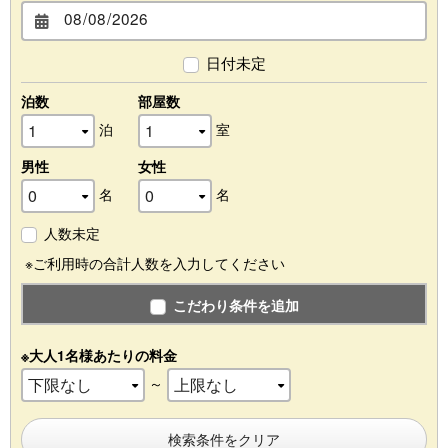
日付未定
泊数
部屋数
泊
室
男性
女性
名
名
人数未定
※ご利用時の合計人数を入力してください
こだわり条件を追加
※大人1名様あたりの料金
～
検索条件をクリア