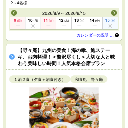
2～4名様
2026/8/9～ 2026/8/15
9
10
11
12
13
14
15
(日)
(月)
(火)
(水)
(木)
(金)
(土)
カレンダーの説明 …
【野々庵】九州の美食！海の幸、鮑ステー
キ、お肉料理！＜贅沢尽くし＞大切な人と味
わう美味しい時間！人気本格会席プラン
１泊２食（夕食＋朝食付き）
和食処 野々庵