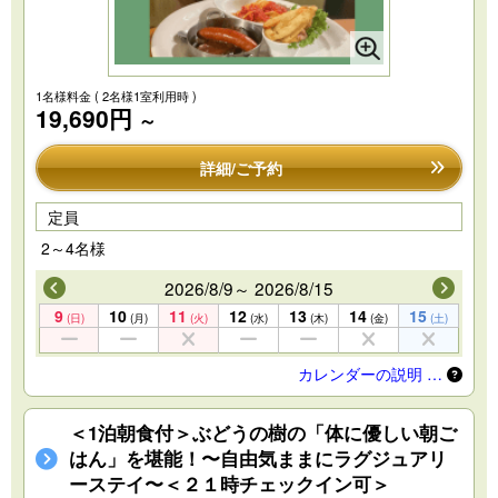
1名様料金
( 2名様1室利用時 )
19,690円
～
詳細/ご予約
定員
2～4名様
2026/8/9～ 2026/8/15
9
10
11
12
13
14
15
(日)
(月)
(火)
(水)
(木)
(金)
(土)
カレンダーの説明 …
＜1泊朝食付＞ぶどうの樹の「体に優しい朝ご
はん」を堪能！〜自由気ままにラグジュアリ
ーステイ〜＜２１時チェックイン可＞