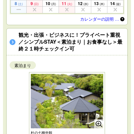
8
9
10
11
12
13
14
(土)
(日)
(月)
(火)
(水)
(木)
(金)
カレンダーの説明 …
観光・出張・ビジネスに！プライベート重視
／シンプルSTAY＜素泊まり｜お食事なし＞最
終２１時チェックイン可
素泊まり
杜の七種外観