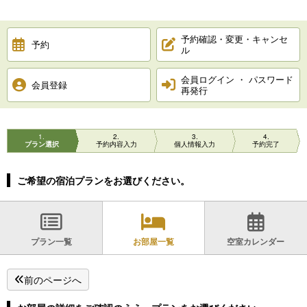
予約確認・変更・キャンセ
予約
ル
会員ログイン ・ パスワード
会員登録
再発行
1
2
3
4
プラン選択
予約内容入力
個人情報入力
予約完了
ご希望の宿泊プランをお選びください。
プラン一覧
お部屋一覧
空室カレンダー
前のページへ