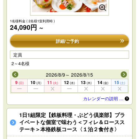
1名様料金
( 2名様1室利用時 )
24,090円
～
詳細/ご予約
定員
2～4名様
2026/8/9～ 2026/8/15
9
10
11
12
13
14
15
(日)
(月)
(火)
(水)
(木)
(金)
(土)
カレンダーの説明 …
1日1組限定【鉄板料理・ぶどう倶楽部】プラ
イベートな個室で味わう＜フィレ＆ロースス
テーキ＞本格鉄板コース〈１泊２食付き〉