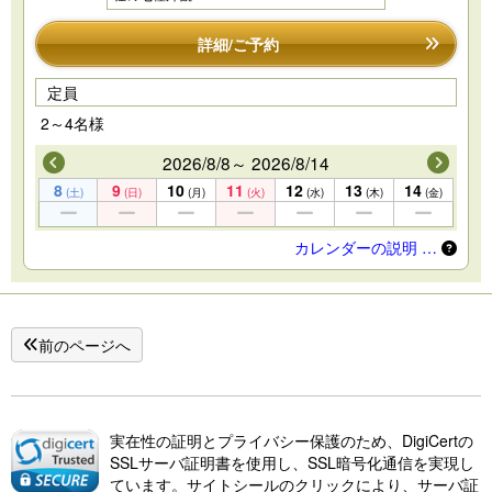
詳細/ご予約
定員
2～4名様
2026/8/8～ 2026/8/14
8
9
10
11
12
13
14
(土)
(日)
(月)
(火)
(水)
(木)
(金)
カレンダーの説明 …
前のページへ
実在性の証明とプライバシー保護のため、DigiCertの
SSLサーバ証明書を使用し、SSL暗号化通信を実現し
ています。サイトシールのクリックにより、サーバ証