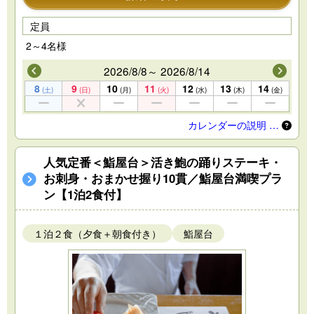
定員
2～4名様
2026/8/8～ 2026/8/14
8
9
10
11
12
13
14
(土)
(日)
(月)
(火)
(水)
(木)
(金)
カレンダーの説明 …
人気定番＜鮨屋台＞活き鮑の踊りステーキ・
お刺身・おまかせ握り10貫／鮨屋台満喫プラ
ン【1泊2食付】
１泊２食（夕食＋朝食付き）
鮨屋台