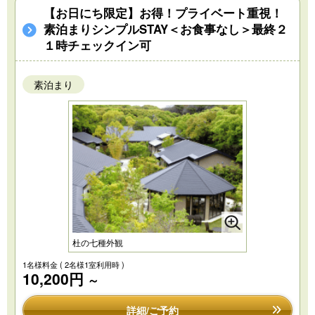
【お日にち限定】お得！プライベート重視！
素泊まりシンプルSTAY＜お食事なし＞最終２
１時チェックイン可
素泊まり
杜の七種外観
1名様料金
( 2名様1室利用時 )
10,200円
～
詳細/ご予約