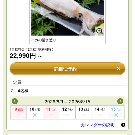
イカの活き造り
1名様料金
( 2名様1室利用時 )
22,990円
～
詳細/ご予約
定員
2～4名様
2026/8/9～ 2026/8/15
9
10
11
12
13
14
15
(日)
(月)
(火)
(水)
(木)
(金)
(土)
カレンダーの説明 …