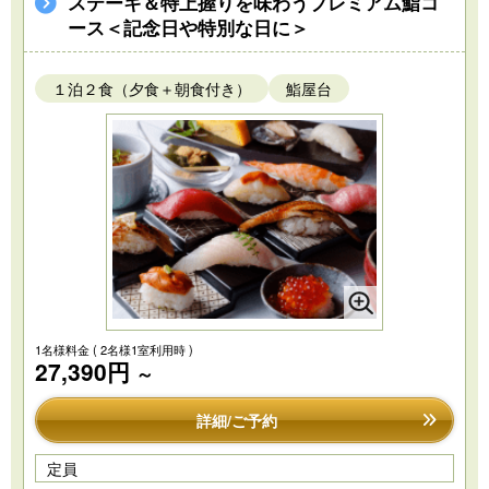
ステーキ＆特上握りを味わうプレミアム鮨コ
ース＜記念日や特別な日に＞
１泊２食（夕食＋朝食付き）
鮨屋台
1名様料金
( 2名様1室利用時 )
27,390円
～
詳細/ご予約
定員