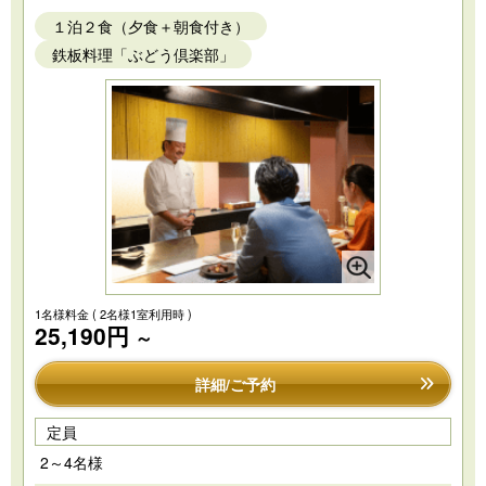
１泊２食（夕食＋朝食付き）
鉄板料理「ぶどう倶楽部」
1名様料金
( 2名様1室利用時 )
25,190円
～
詳細/ご予約
定員
2～4名様