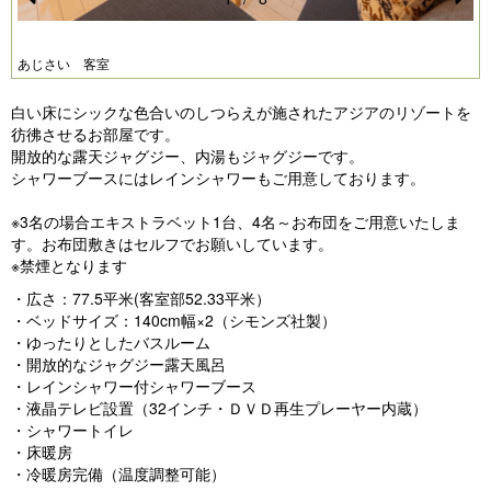
Pr
N
e
e
あじさい 客室
vi
xt
白い床にシックな色合いのしつらえが施されたアジアのリゾートを
o
彷彿させるお部屋です。
u
開放的な露天ジャグジー、内湯もジャグジーです。
シャワーブースにはレインシャワーもご用意しております。
s
※3名の場合エキストラベット1台、4名～お布団をご用意いたしま
す。お布団敷きはセルフでお願いしています。
※禁煙となります
・広さ：77.5平米(客室部52.33平米）
・ベッドサイズ：140cm幅×2（シモンズ社製）
・ゆったりとしたバスルーム
・開放的なジャグジー露天風呂
・レインシャワー付シャワーブース
・液晶テレビ設置（32インチ・ＤＶＤ再生プレーヤー内蔵）
・シャワートイレ
・床暖房
・冷暖房完備（温度調整可能）