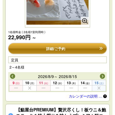
1名様料金
( 2名様1室利用時 )
22,990円
～
詳細/ご予約
定員
2～4名様
2026/8/9～ 2026/8/15
9
10
11
12
13
14
15
(日)
(月)
(火)
(水)
(木)
(金)
(土)
カレンダーの説明 …
【鮨屋台PREMIUM】贅沢尽くし！板ウニ＆鮑