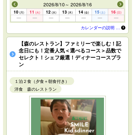
2026/8/10～ 2026/8/16
10
11
12
13
14
15
16
(月)
(火)
(水)
(木)
(金)
(土)
(日)
カレンダーの説明 …
【森のレストラン】ファミリーで楽しむ！記
念日にも！定番人気＜選べるコース＞品数で
セレクト！シェフ厳選！ディナーコースプラ
ン
１泊２食（夕食＋朝食付き）
洋食 森のレストラン