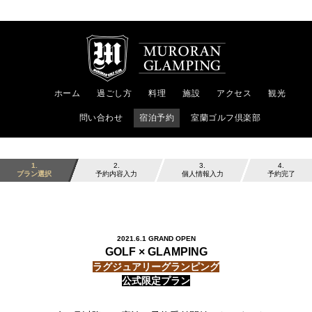
ホーム
過ごし方
料理
施設
アクセス
観光
問い合わせ
宿泊予約
室蘭ゴルフ倶楽部
1
2
3
4
プラン選択
予約内容入力
個人情報入力
予約完了
2021.6.1 GRAND OPEN
GOLF × GLAMPING
ラグジュアリーグランピング
公式限定プラン