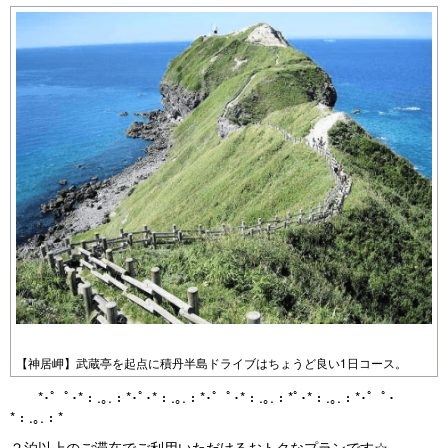
【神居岬】武蔵亭を起点に積丹半島ドライブはちょうど良い1日コース。
*･゜ﾟ･*：.｡.：*･ﾟ･*：.｡.：*･゜ﾟ･*：.｡.：*ﾟ･*：.｡.：*･゜ﾟ･
*：.｡.：*
２泊以上のご滞在でご利用いただけるおトクなプランです☆