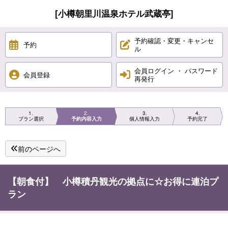
[小樽朝里川温泉ホテル武蔵亭]
予約確認・変更・キャンセ
予約
ル
会員ログイン ・ パスワード
会員登録
再発行
1
2
3
4
プラン選択
予約内容入力
個人情報入力
予約完了
前のページへ
【朝食付】 小樽積丹観光の拠点に☆お得に連泊プ
ラン