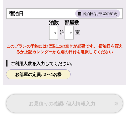
基本設備
□温水洗浄トイレ
宿泊日
宿泊日/お部屋の変更
□ドライヤー
泊数
部屋数
□羽毛布団
□アメニティ(バスタオル/フェイスタオル/浴衣/ハンドソープ/
泊
室
歯ブラシ/くし・ブラシ/髭剃り/シャワーキャップ)
このプランの予約には1室以上の空きが必要です。 宿泊日を変え
るか上記カレンダーから別の日付を選択してください
ご利用人数を入力してください。
お部屋の定員: 2～4名様
お見積りの確認/ 個人情報入力