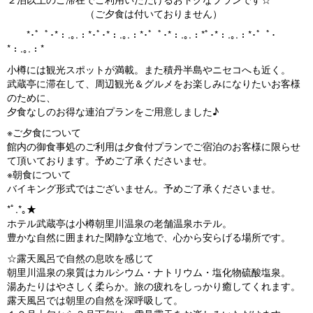
（ご夕食は付いておりません）
*･゜ﾟ･*：.｡.：*･ﾟ･*：.｡.：*･゜ﾟ･*：.｡.：*ﾟ･*：.｡.：*･゜ﾟ･
*：.｡.：*
小樽には観光スポットが満載。また積丹半島やニセコへも近く。
武蔵亭に滞在して、周辺観光＆グルメをお楽しみになりたいお客様
のために、
夕食なしのお得な連泊プランをご用意しました♪
※ご夕食について
館内の御食事処のご利用は夕食付プランでご宿泊のお客様に限らせ
て頂いております。予めご了承くださいませ。
※朝食について
バイキング形式ではございません。予めご了承くださいませ。
*ﾟ.*｡★
ホテル武蔵亭は小樽朝里川温泉の老舗温泉ホテル。
豊かな自然に囲まれた閑静な立地で、心から安らげる場所です。
☆露天風呂で自然の息吹を感じて
朝里川温泉の泉質はカルシウム・ナトリウム・塩化物硫酸塩泉。
湯あたりはやさしく柔らか。旅の疲れをしっかり癒してくれます。
露天風呂では朝里の自然を深呼吸して。