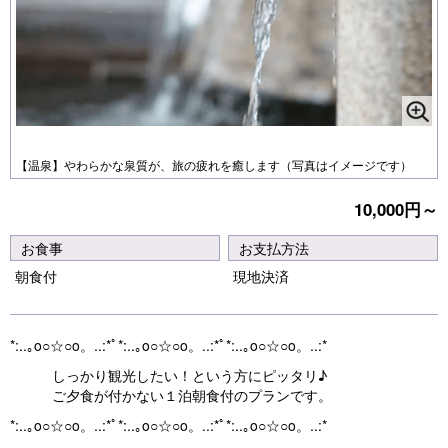
【温泉】やわらかな泉質が、旅の疲れを癒します（写真はイメージです）
10,000円～
お食事
お支払方法
朝食付
現地決済
*:..｡o○☆○o。..:*ﾟ*:..｡o○☆○o。..:*ﾟ*:..｡o○☆○o。..:*
しっかり観光したい！という方にピッタリ♪
ご夕食が付かない１泊朝食付のプランです。
*:..｡o○☆○o。..:*ﾟ*:..｡o○☆○o。..:*ﾟ*:..｡o○☆○o。..:*