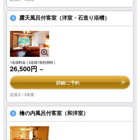
露天風呂付客室（洋室・石造り浴槽）
1名様料金
( 2名様1室利用時 )
26,500円
～
詳細/ご予約
定員:2～3名様
檜の内風呂付客室（和洋室）