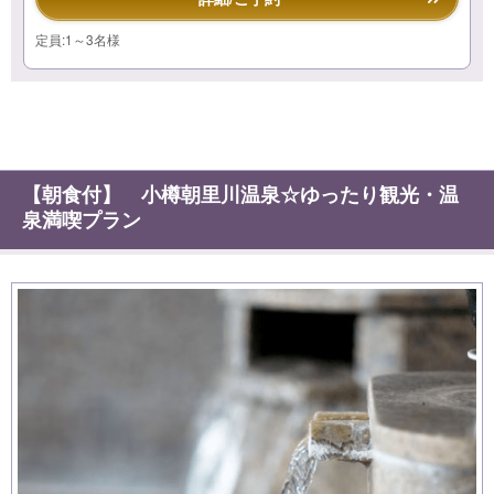
定員:1～3名様
【朝食付】 小樽朝里川温泉☆ゆったり観光・温
泉満喫プラン