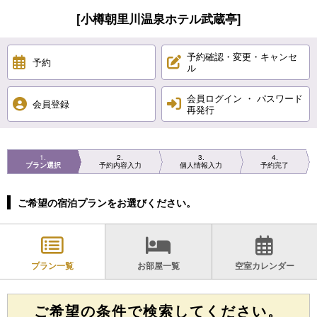
[小樽朝里川温泉ホテル武蔵亭]
予約確認・変更・キャンセ
予約
ル
会員ログイン ・ パスワード
会員登録
再発行
1
2
3
4
プラン選択
予約内容入力
個人情報入力
予約完了
ご希望の宿泊プランをお選びください。
プラン一覧
お部屋一覧
空室カレンダー
ご希望の条件で検索してください。