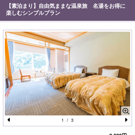
【素泊まり】自由気ままな温泉旅 名湯をお得に
楽しむシンプルプラン
1
/
3
Pr
N