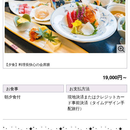
【夕食】料理長快心の会席膳
19,000円～
お食事
お支払方法
朝夕食付
現地決済またはクレジットカー
ド事前決済（タイムデザイン手
配旅行）
*・゜゜・。・★*・゜゜・。・★*・゜゜・。・★*・゜゜・。・★