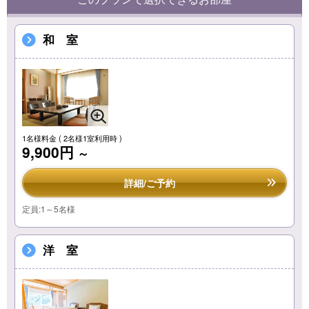
和 室
1名様料金
( 2名様1室利用時 )
9,900円
～
詳細/ご予約
定員:1～5名様
洋 室