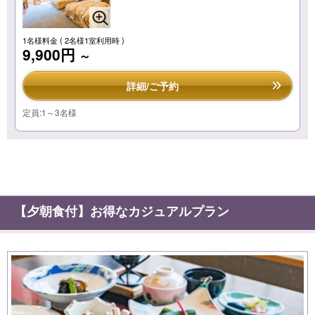
1名様料金
( 2名様1室利用時 )
9,900円
～
詳細/ご予約
定員:1～3名様
【夕朝食付】お得なカジュアルプラン