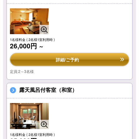
1名様料金
( 2名様1室利用時 )
26,000円
～
詳細/ご予約
定員:2～3名様
露天風呂付客室（和室）
1名様料金
( 2名様1室利用時 )