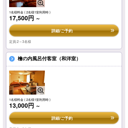
1名様料金
( 2名様1室利用時 )
17,500円
～
詳細/ご予約
定員:2～3名様
檜の内風呂付客室（和洋室）
1名様料金
( 2名様1室利用時 )
13,000円
～
詳細/ご予約