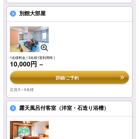
別館大部屋
1名様料金
( 5名様1室利用時 )
10,000円
～
詳細/ご予約
定員:5～6名様
露天風呂付客室（洋室・石造り浴槽）