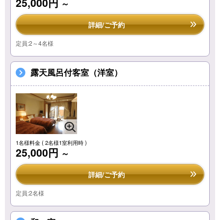
25,000円
～
詳細/ご予約
定員:2～4名様
露天風呂付客室（洋室）
1名様料金
( 2名様1室利用時 )
25,000円
～
詳細/ご予約
定員:2名様