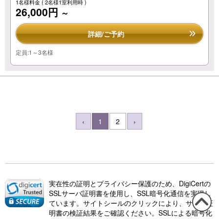
1名様料金
( 2名様1室利用時 )
26,000円
～
詳細/ご予約
定員:1～3名様
‹
1
2
›
実在性の証明とプライバシー保護のため、DigiCertの
SSLサーバ証明書を使用し、SSL暗号化通信を実現し
ています。サイトシールのクリックにより、サーバ証
明書の検証結果をご確認ください。SSLによる暗号化
この