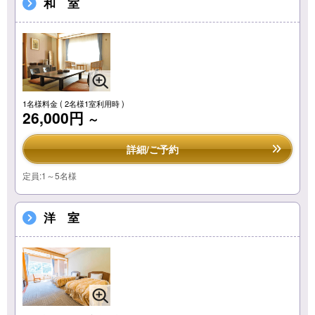
和 室
1名様料金
( 2名様1室利用時 )
26,000円
～
詳細/ご予約
定員:1～5名様
洋 室