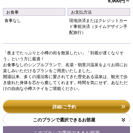
9,900円～
e
e
vi
xt
お食事
お支払方法
o
食事なし
現地決済またはクレジットカー
ド事前決済（タイムデザイン手
u
配旅行）
s
「夜までたっぷりと小樽の街を散策したい」「到着が遅くなりそ
う」という方に最適！
お食事なしのシンプルプランで、名湯・朝里川温泉をよりお得にお
楽しみいただけるプランをご用意いたしました。
開湯以来、多くの湯治客に愛されてきた歴史ある温泉は、観光で歩
き疲れた身体を芯から癒してくれます。時間を気にせず、あなただ
けの自由な小樽ステイをご堪能ください。
詳細/ご予約
このプランで選択できるお部屋
このプランで選択できるお部屋