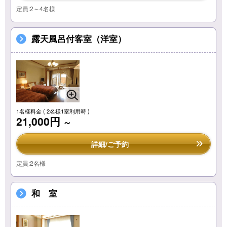
定員:2～4名様
露天風呂付客室（洋室）
1名様料金
( 2名様1室利用時 )
21,000円
～
詳細/ご予約
定員:2名様
和 室