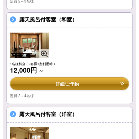
定員:2～3名様
露天風呂付客室（和室）
1名様料金
( 2名様1室利用時 )
12,000円
～
詳細/ご予約
定員:2～4名様
露天風呂付客室（洋室）