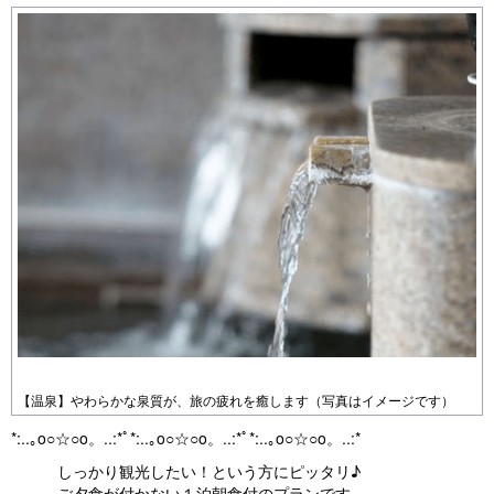
【温泉】やわらかな泉質が、旅の疲れを癒します（写真はイメージです）
*:..｡o○☆○o。..:*ﾟ*:..｡o○☆○o。..:*ﾟ*:..｡o○☆○o。..:*
しっかり観光したい！という方にピッタリ♪
ご夕食が付かない１泊朝食付のプランです。