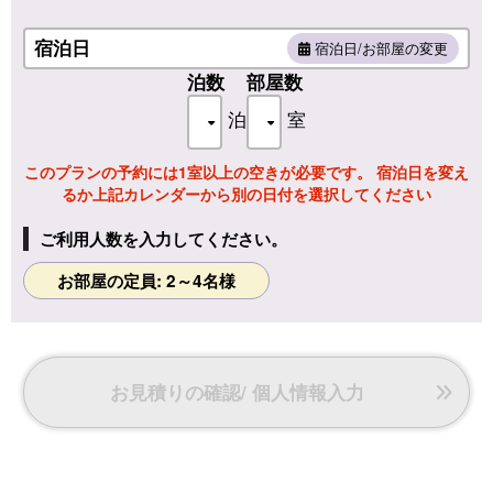
基本設備
□温水洗浄トイレ
宿泊日
宿泊日/お部屋の変更
□ドライヤー
泊数
部屋数
□羽毛布団
□アメニティ(バスタオル/フェイスタオル/浴衣/ハンドソープ/
泊
室
歯ブラシ/くし・ブラシ/髭剃り/シャワーキャップ)
このプランの予約には1室以上の空きが必要です。 宿泊日を変え
るか上記カレンダーから別の日付を選択してください
ご利用人数を入力してください。
お部屋の定員: 2～4名様
お見積りの確認/ 個人情報入力