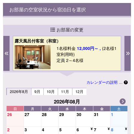
お部屋の空室状況から宿泊日を選択
お部屋の変更
露天風呂付客室（和室）
露
1
1名様料金
12,000円～ ,
(2名様1
Previous
N
室利用時)
定員 2～4名様
カレンダーの説明 …
2026年8月
9月
10月
11月
12月
2026年08月
日
月
火
水
木
金
土
26
27
28
29
30
31
1
2
3
4
5
6
7
8