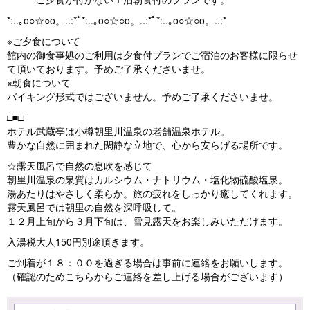
*:..｡o○☆○o。..:*ﾟ*:..｡o○☆○o。..:*ﾟ*:..｡o○☆○o。..:*
※ご夕食について
館内の御食事処のご利用は夕食付プランでご宿泊のお客様に限らせ
て頂いております。予めご了承くださいませ。
※朝食について
バイキング形式ではございません。予めご了承くださいませ。
□■□
ホテル武蔵亭は小樽朝里川温泉の老舗温泉ホテル。
豊かな自然に囲まれた閑静な立地で、心から安らげる場所です。
☆露天風呂で自然の息吹を感じて
朝里川温泉の泉質はカルシウム・ナトリウム・塩化物硫酸塩泉。
湯あたりはやさしく柔らか。旅の疲れをしっかり癒してくれます。
露天風呂では朝里の自然を深呼吸して。
１２月上旬から３月下旬は、雪見露天をお楽しみいただけます。
入湯税大人150円別途頂きます。
ご到着が１８：００を過ぎる場合は事前に連絡をお願いします。
（確認のためこちらからご連絡を差し上げる場合がございます）