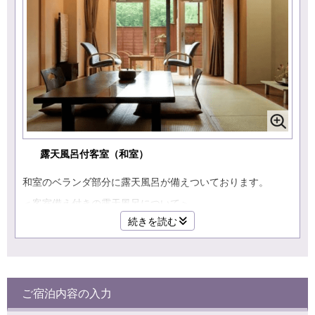
露天風呂付客室（和室）
和室のベランダ部分に露天風呂が備えついております。
＜客室備え付きの露天風呂について＞
■設置スペースの都合もあり、浴槽は小さめの造りとなって
続きを読む
おります。
（辛うじて2名様でお入りいただける大きさです）
■お湯は温泉ではございません。予めご了承くださいませ。
■冬期間はシャワーがご使用いただけません。
ご宿泊内容の入力
■広さ：１０畳
■定員：４名