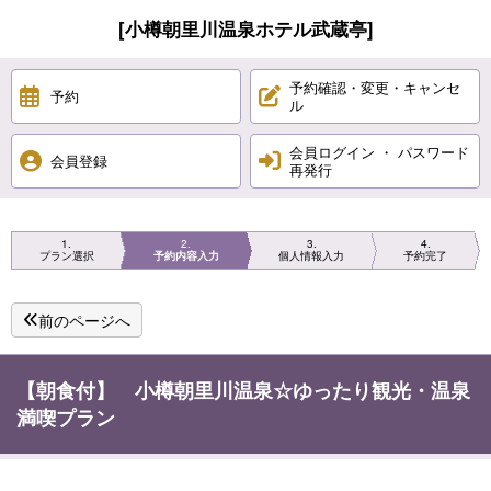
[小樽朝里川温泉ホテル武蔵亭]
予約確認・変更・キャンセ
予約
ル
会員ログイン ・ パスワード
会員登録
再発行
1
2
3
4
プラン選択
予約内容入力
個人情報入力
予約完了
前のページへ
【朝食付】 小樽朝里川温泉☆ゆったり観光・温泉
満喫プラン