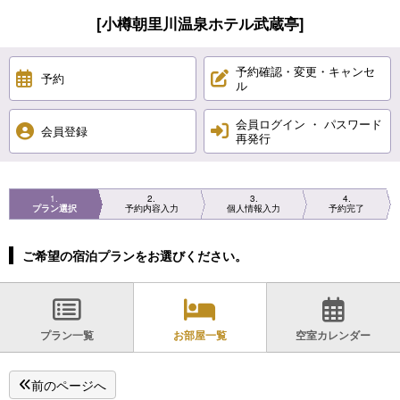
[小樽朝里川温泉ホテル武蔵亭]
予約確認・変更・キャンセ
予約
ル
会員ログイン ・ パスワード
会員登録
再発行
1
2
3
4
プラン選択
予約内容入力
個人情報入力
予約完了
ご希望の宿泊プランをお選びください。
プラン一覧
お部屋一覧
空室カレンダー
前のページへ