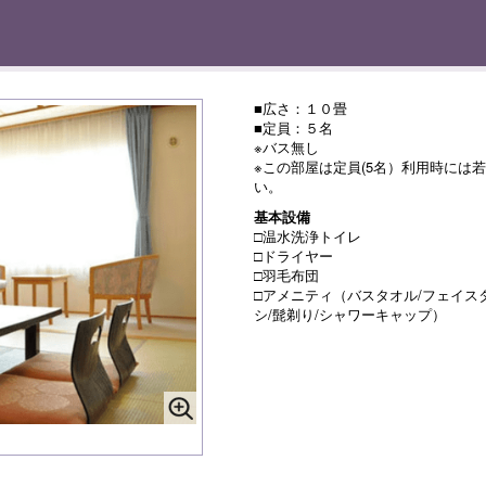
■広さ：１０畳
■定員：５名
※バス無し
※この部屋は定員(5名）利用時には
い。
基本設備
□温水洗浄トイレ
□ドライヤー
□羽毛布団
□アメニティ（バスタオル/フェイスタ
シ/髭剃り/シャワーキャップ）