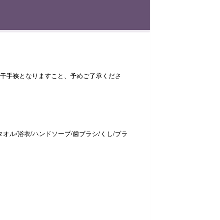
若干手狭となりますこと、予めご了承くださ
オル/浴衣/ハンドソープ/歯ブラシ/くし/ブラ