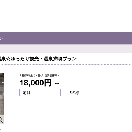
ン
温泉☆ゆったり観光・温泉満喫プラン
1名様料金
( 2名様1室利用時 )
18,000円
～
定員
1～5名様
れ