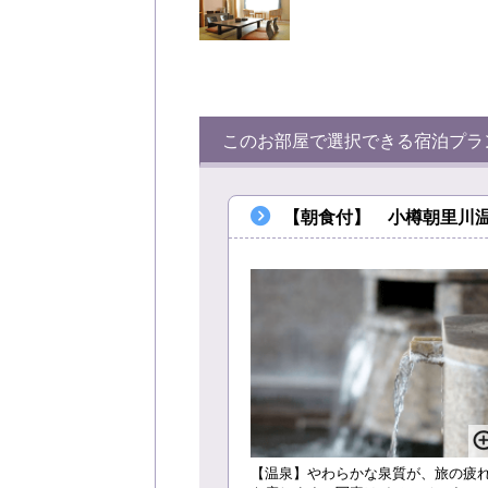
このお部屋で選択できる宿泊プラ
【朝食付】 小樽朝里川
【温泉】やわらかな泉質が、旅の疲