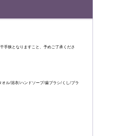
若干手狭となりますこと、予めご了承くださ
オル/浴衣/ハンドソープ/歯ブラシ/くし/ブラ