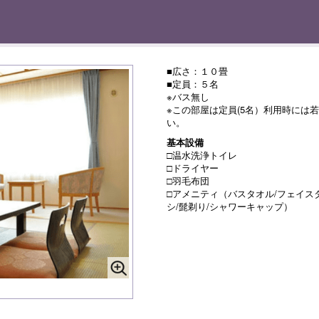
■広さ：１０畳
■定員：５名
※バス無し
※この部屋は定員(5名）利用時には
い。
基本設備
□温水洗浄トイレ
□ドライヤー
□羽毛布団
□アメニティ（バスタオル/フェイスタ
シ/髭剃り/シャワーキャップ）