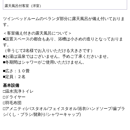
露天風呂付客室（洋室）
ツインベッドルームのベランダ部分に露天風呂が備え付いておりま
す。
＜客室備え付きの露天風呂について＞
■設置スペースの都合もあり、浴槽は小さめの造りとなっておりま
す。
（辛うじて2名様でお入りいただける大きさです）
■お湯は温泉ではございません。予めご了承くださいませ。
■冬期間はシャワーがご使用いただけません。
■広さ：１０畳
■定員：２名
基本設備
□温水洗浄トイレ
□ドライヤー
□羽毛布団
□アメニティ(バスタオル/フェイスタオル/浴衣/ハンドソープ/歯ブラ
シ/くし・ブラシ/髭剃り/シャワーキャップ)