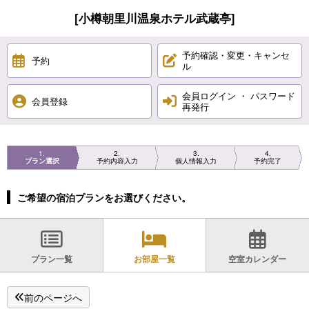
[小樽朝里川温泉ホテル武蔵亭]
予約確認・変更・キャンセ
予約
ル
会員ログイン ・ パスワード
会員登録
再発行
1
2
3
4
プラン選択
予約内容入力
個人情報入力
予約完了
ご希望の宿泊プランをお選びください。
プラン一覧
お部屋一覧
空室カレンダー
前のページへ