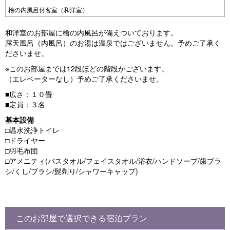
檜の内風呂付客室（和洋室）
和洋室のお部屋に檜の内風呂が備えついております。
露天風呂（内風呂）のお湯は温泉ではございません。予めご了承く
ださいませ。
※このお部屋までは12段ほどの階段がございます。
（エレベーターなし）予めご了承くださいませ。
■広さ：１０畳
■定員：３名
基本設備
□温水洗浄トイレ
□ドライヤー
□羽毛布団
□アメニティ(バスタオル/フェイスタオル/浴衣/ハンドソープ/歯ブラ
シ/くし/ブラシ/髭剃り/シャワーキャップ)
このお部屋で選択できる宿泊プラン