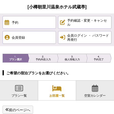
[小樽朝里川温泉ホテル武蔵亭]
予約確認・変更・キャンセ
予約
ル
会員ログイン ・ パスワード
会員登録
再発行
1
2
3
4
プラン選択
予約内容入力
個人情報入力
予約完了
ご希望の宿泊プランをお選びください。
プラン一覧
お部屋一覧
空室カレンダー
前のページへ