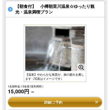
【朝食付】 小樽朝里川温泉☆ゆったり観
光・温泉満喫プラン
【温泉】やわらかな泉質が、旅の疲れを癒し
ます（写真はイメージです）
1名様料金
( 5名様1室利用時 )
15,000円
～
詳細/ご予約