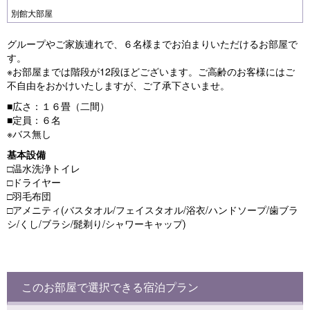
別館大部屋
グループやご家族連れで、６名様までお泊まりいただけるお部屋で
す。
※お部屋までは階段が12段ほどございます。ご高齢のお客様にはご
不自由をおかけいたしますが、ご了承下さいませ。
■広さ：１６畳（二間）
■定員：６名
※バス無し
基本設備
□温水洗浄トイレ
□ドライヤー
□羽毛布団
□アメニティ(バスタオル/フェイスタオル/浴衣/ハンドソープ/歯ブラ
シ/くし/ブラシ/髭剃り/シャワーキャップ)
このお部屋で選択できる宿泊プラン