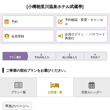
[小樽朝里川温泉ホテル武蔵亭]
予約確認・変更・キャンセ
予約
ル
会員ログイン ・ パスワード
会員登録
再発行
1
2
3
4
プラン選択
予約内容入力
個人情報入力
予約完了
ご希望の宿泊プランをお選びください。
プラン一覧
お部屋一覧
空室カレンダー
前のページへ