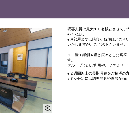
収容人員は最大１０名様とさせてい
※バス無し
※お部屋までは階段が12段ほどござ
いたしますが、ご了承下さいませ。
－－－－－－－－－－－－－－－－
１７畳＋縁側４畳と広々とした客室
す。
グループでのご利用や、ファミリー
※２週間以上の長期滞在をご希望の
※キッチンには調理器具や食器が備