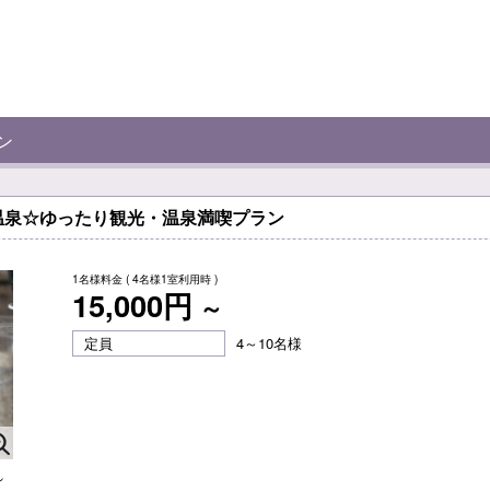
ン
温泉☆ゆったり観光・温泉満喫プラン
1名様料金
( 4名様1室利用時 )
15,000円
～
定員
4～10名様
れ