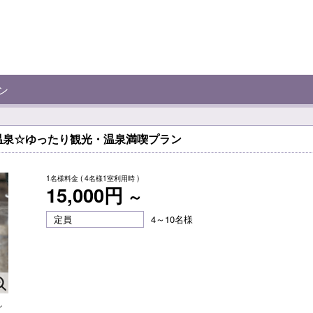
ン
温泉☆ゆったり観光・温泉満喫プラン
1名様料金
( 4名様1室利用時 )
15,000円
～
定員
4～10名様
れ