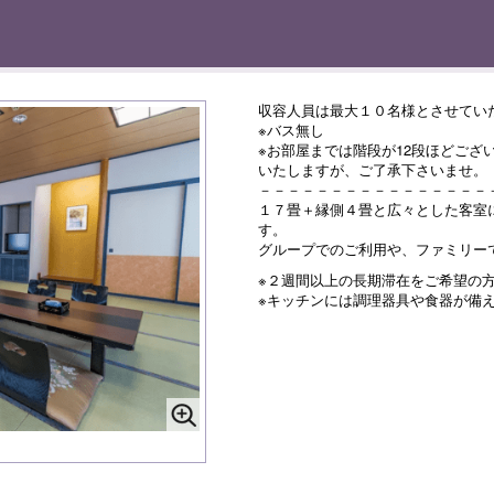
収容人員は最大１０名様とさせてい
※バス無し
※お部屋までは階段が12段ほどござ
いたしますが、ご了承下さいませ。
－－－－－－－－－－－－－－－－
１７畳＋縁側４畳と広々とした客室
す。
グループでのご利用や、ファミリー
※２週間以上の長期滞在をご希望の
※キッチンには調理器具や食器が備