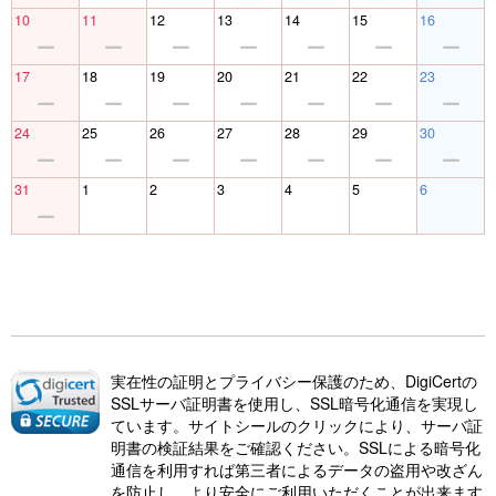
10
11
12
13
14
15
16
17
18
19
20
21
22
23
24
25
26
27
28
29
30
31
1
2
3
4
5
6
実在性の証明とプライバシー保護のため、DigiCertの
SSLサーバ証明書を使用し、SSL暗号化通信を実現し
ています。サイトシールのクリックにより、サーバ証
明書の検証結果をご確認ください。SSLによる暗号化
通信を利用すれば第三者によるデータの盗用や改ざん
を防止し、より安全にご利用いただくことが出来ます