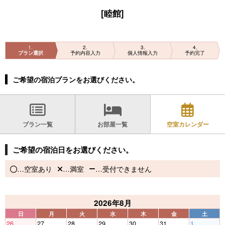
[睦館]
1
2
3
4
プラン選択
予約内容入力
個人情報入力
予約完了
ご希望の宿泊プランをお選びください。
プラン一覧
お部屋一覧
空室カレンダー
ご希望の宿泊日をお選びください。
…空室あり
…満室
…受付できません
2026年8月
日
月
火
水
木
金
土
26
27
28
29
30
31
1