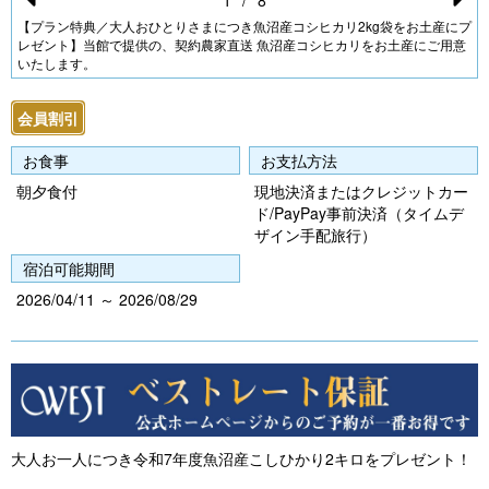
1
/
8
Pr
N
【プラン特典／大人おひとりさまにつき魚沼産コシヒカリ2kg袋をお土産にプ
レゼント】当館で提供の、契約農家直送 魚沼産コシヒカリをお土産にご用意
e
e
いたします。
vi
xt
会員割引
o
u
お食事
お支払方法
s
朝夕食付
現地決済またはクレジットカー
ド/PayPay事前決済（タイムデ
ザイン手配旅行）
宿泊可能期間
2026/04/11 ～ 2026/08/29
大人お一人につき令和7年度魚沼産こしひかり2キロをプレゼント！