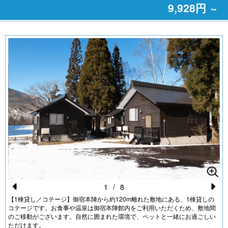
9,928円
～
1
/
8
Pr
N
【1棟貸し／コテージ】御宿本陣から約120m離れた敷地にある、1棟貸しの
コテージです。お食事や温泉は御宿本陣館内をご利用いただくため、敷地間
e
e
のご移動がございます。自然に囲まれた環境で、ペットと一緒にお過ごしい
ただけます。