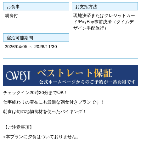
u
お食事
お支払方法
s
朝食付
現地決済またはクレジットカー
ド/PayPay事前決済（タイムデ
ザイン手配旅行）
宿泊可能期間
2026/04/05 ～ 2026/11/30
チェックイン20時30分までOK！
仕事終わりの滞在にも最適な朝食付きプランです！
朝食は旬の地物食材を使ったバイキング！
【ご注意事項】
※本プランに夕食はついておりません。