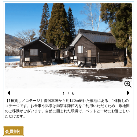
1
/
6
Pr
N
【1棟貸し／コテージ】御宿本陣から約120m離れた敷地にある、1棟貸しの
コテージです。お食事や温泉は御宿本陣館内をご利用いただくため、敷地間
e
e
のご移動がございます。自然に囲まれた環境で、ペットと一緒にお過ごしい
ただけます。
vi
xt
o
会員割引