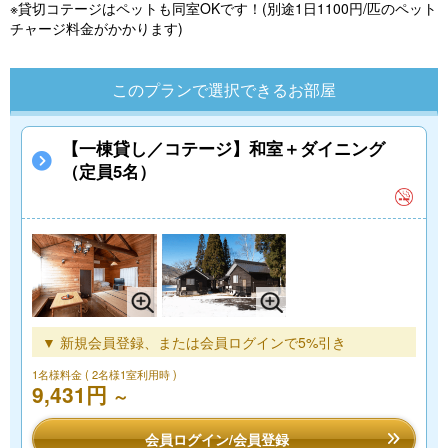
※貸切コテージはペットも同室OKです！(別途1日1100円/匹のペット
チャージ料金がかかります)
このプランで選択できるお部屋
【一棟貸し／コテージ】和室＋ダイニング
（定員5名）
▼ 新規会員登録、または会員ログインで5%引き
1名様料金
( 2名様1室利用時 )
9,431円
～
会員ログイン/会員登録