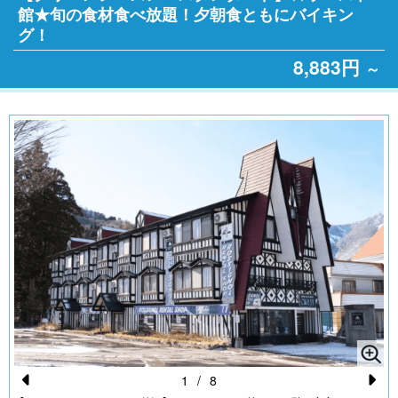
館★旬の食材食べ放題！夕朝食ともにバイキン
グ！
8,883円
～
1
/
8