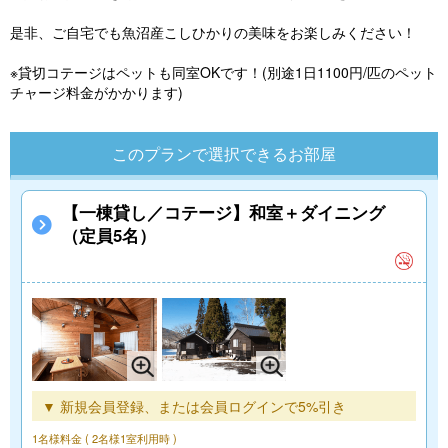
是非、ご自宅でも魚沼産こしひかりの美味をお楽しみください！
※貸切コテージはペットも同室OKです！(別途1日1100円/匹のペット
チャージ料金がかかります)
このプランで選択できるお部屋
【一棟貸し／コテージ】和室＋ダイニング
（定員5名）
▼ 新規会員登録、または会員ログインで5%引き
1名様料金
( 2名様1室利用時 )