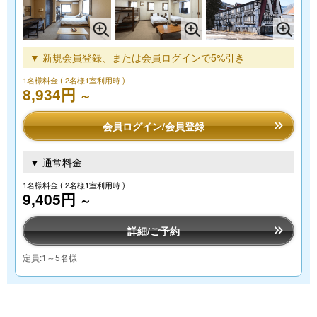
▼ 新規会員登録、または会員ログインで5%引き
1名様料金
( 2名様1室利用時 )
8,934円
～
会員ログイン/会員登録
▼ 通常料金
1名様料金
( 2名様1室利用時 )
9,405円
～
詳細/ご予約
定員:1～5名様