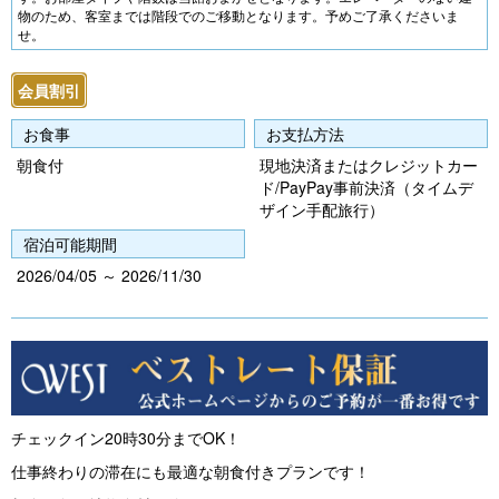
e
e
物のため、客室までは階段でのご移動となります。予めご了承くださいま
せ。
vi
xt
o
会員割引
u
お食事
お支払方法
s
朝食付
現地決済またはクレジットカー
ド/PayPay事前決済（タイムデ
ザイン手配旅行）
宿泊可能期間
2026/04/05 ～ 2026/11/30
チェックイン20時30分までOK！
仕事終わりの滞在にも最適な朝食付きプランです！