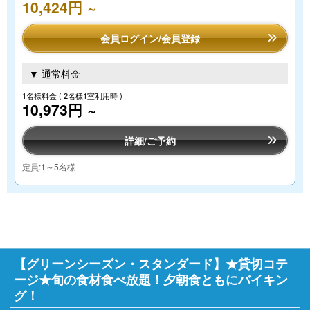
10,424円
～
会員ログイン/会員登録
▼ 通常料金
1名様料金
( 2名様1室利用時 )
10,973円
～
詳細/ご予約
定員:1～5名様
【グリーンシーズン・スタンダード】★貸切コテ
ージ★旬の食材食べ放題！夕朝食ともにバイキン
グ！