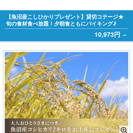
【魚沼産こしひかりプレゼント】貸切コテージ★
旬の食材食べ放題！夕朝食ともにバイキング♪
10,973円
～