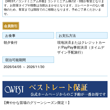
Pr
N
【WEST／コンドミニアム外観】コンドミニアム棟の2・3階が客室となりま
す。お部屋タイプや階数は当館おまかせとなります。エレベーターのない建
e
e
物のため、客室までは階段でのご移動となります。予めご了承くださいま
せ。
vi
xt
o
会員割引
u
お食事
お支払方法
s
朝夕食付
現地決済またはクレジットカー
ド/PayPay事前決済（タイムデ
ザイン手配旅行）
宿泊可能期間
2026/04/05 ～ 2026/11/30
【爽やかな苗場のグリーンシーズン限定！】