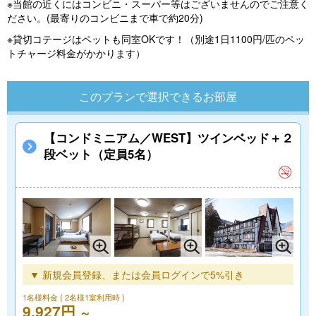
※当館の近くにはコンビニ・スーパー等はございませんのでご注意く
ださい。(最寄りのコンビニまで車で約20分)
※貸切コテージはペットも同室OKです！（別途1日1100円/匹のペッ
トチャージ料金がかかります）
このプランで選択できるお部屋
【コンドミニアム／WEST】ツインベッド＋２
段ベット（定員5名）
▼ 新規会員登録、または会員ログインで5%引き
1名様料金
( 2名様1室利用時 )
9,927円
～