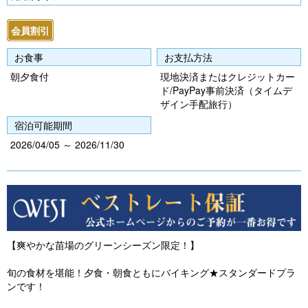
vi
xt
o
会員割引
u
お食事
お支払方法
s
朝夕食付
現地決済またはクレジットカー
ド/PayPay事前決済（タイムデ
ザイン手配旅行）
宿泊可能期間
2026/04/05 ～ 2026/11/30
【爽やかな苗場のグリーンシーズン限定！】
旬の食材を堪能！夕食・朝食ともにバイキング★スタンダードプラ
ンです！