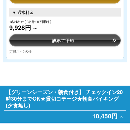
▼ 通常料金
1名様料金
( 2名様1室利用時 )
9,928円
～
詳細/ご予約
定員:1～5名様
【グリーンシーズン・朝食付き】 チェックイン20
時30分までOK★貸切コテージ★朝食バイキング
(夕食無し)
10,450円
～