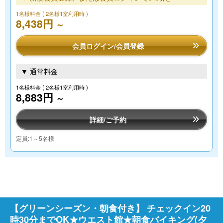
1名様料金
( 2名様1室利用時 )
8,438円
～
会員ログイン/会員登録
▼ 通常料金
1名様料金
( 2名様1室利用時 )
8,883円
～
詳細/ご予約
定員:1～5名様
【グリーンシーズン・朝食付き】 チェックイン20
時30分までOK★ウエスト館★朝食バイキング(夕