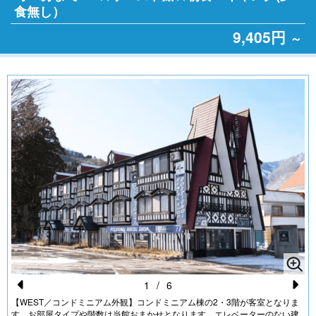
食無し）
9,405円
～
1
/
6
Pr
N
【WEST／コンドミニアム外観】コンドミニアム棟の2・3階が客室となりま
す。お部屋タイプや階数は当館おまかせとなります。エレベーターのない建