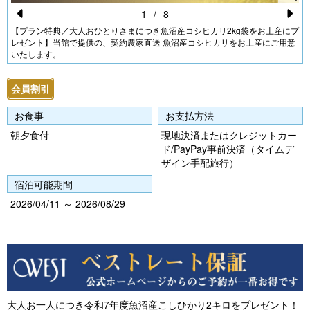
1
/
8
Pr
N
【プラン特典／大人おひとりさまにつき魚沼産コシヒカリ2kg袋をお土産にプ
レゼント】当館で提供の、契約農家直送 魚沼産コシヒカリをお土産にご用意
e
e
いたします。
vi
xt
会員割引
o
u
お食事
お支払方法
s
朝夕食付
現地決済またはクレジットカー
ド/PayPay事前決済（タイムデ
ザイン手配旅行）
宿泊可能期間
2026/04/11 ～ 2026/08/29
大人お一人につき令和7年度魚沼産こしひかり2キロをプレゼント！