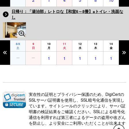
2
1
4
5
8
10
日帰り：「湯治部」レトロな【和室6～8畳】※トイレ・洗面な
し
8/8
9
10
11
12
13
14
土
日
月
火
水
木
金
1
1
1
1
1
実在性の証明とプライバシー保護のため、DigiCertの
SSLサーバ証明書を使用し、SSL暗号化通信を実現し
ています。サイトシールのクリックにより、サーバ証
明書の検証結果をご確認ください。SSLによる暗号化
通信を利用すれば第三者によるデータの盗用や改ざん
を防止し、より安全にご利用いただくことが出来ます