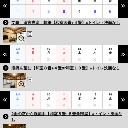
土
日
月
火
水
木
金
1
3
6
4
6
6
文豪「田宮虎彦」執筆【和室８畳+４畳】※トイレ・洗面なし
8/8
9
10
11
12
13
14
土
日
月
火
水
木
金
渓流を望む【和室８畳+４畳or和室１０畳】※トイレ洗面なし
8/8
9
10
11
12
13
14
土
日
月
火
水
木
金
2面の窓から渓流を【和室８畳+６畳角部屋】※トイレ・洗面な
し