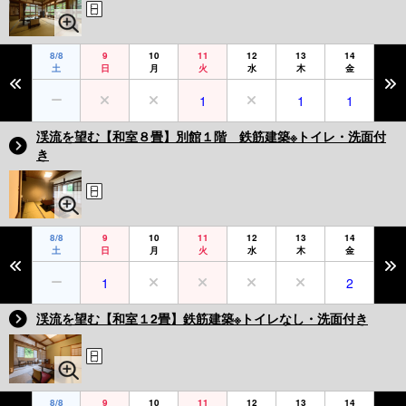
8/8
9
10
11
12
13
14
土
日
月
火
水
木
金
1
1
1
渓流を望む【和室８畳】別館１階 鉄筋建築※トイレ・洗面付
き
8/8
9
10
11
12
13
14
土
日
月
火
水
木
金
1
2
渓流を望む【和室１2畳】鉄筋建築※トイレなし・洗面付き
8/8
9
10
11
12
13
14