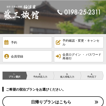
予約確認・変更・キャンセ
予約
ル
会員ログイン ・ パスワード
会員登録
再発行
1
2
3
4
プラン選択
予約内容入力
個人情報入力
予約完了
ご希望の宿泊プランをお選びください。
日帰りプランはこちら