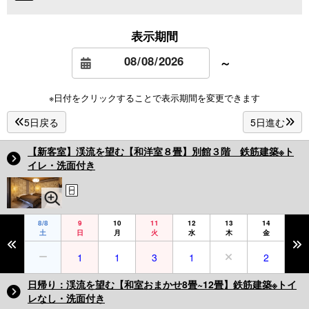
表示期間
～
※日付をクリックすることで表示期間を変更できます
5日戻る
5日進む
【新客室】渓流を望む【和洋室８畳】別館３階 鉄筋建築※ト
イレ・洗面付き
8/8
9
10
11
12
13
14
土
日
月
火
水
木
金
1
1
3
1
2
日帰り：渓流を望む【和室おまかせ8畳~12畳】鉄筋建築※トイ
レなし・洗面付き