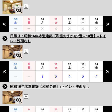
8/8
9
10
11
12
13
14
土
日
月
火
水
木
金
日帰り：昭和16年木造建築【和室おまかせ7畳～10畳】※トイ
レ・洗面なし
8/8
9
10
11
12
13
14
土
日
月
火
水
木
金
1
2
2
2
2
昭和16年木造建築【和室７畳】※トイレ・洗面なし
8/8
9
10
11
12
13
14