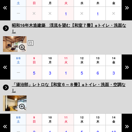
土
日
月
火
水
木
金
1
1
昭和16年木造建築 渓流を望む【和室７畳】※トイレ・洗面な
し
8/8
9
10
11
12
13
14
土
日
月
火
水
木
金
5
3
1
5
6
3
「湯治部」レトロな【和室６～８畳】※トイレ・洗面・空調な
し
8/8
9
10
11
12
13
14
土
日
月
火
水
木
金