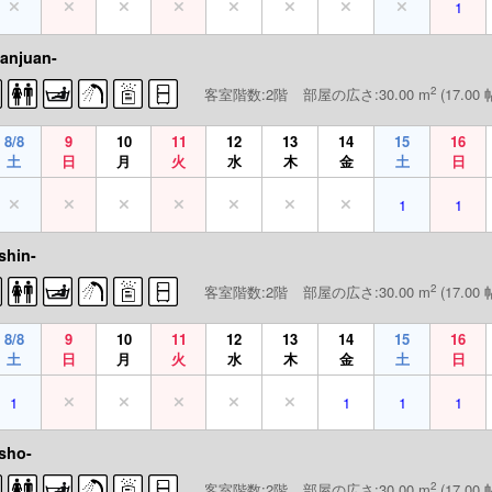
1
anjuan-
2
客室階数:2階
部屋の広さ:30.00 m
(17.00 
8/8
9
10
11
12
13
14
15
16
土
日
月
火
水
木
金
土
日
1
1
shin-
2
客室階数:2階
部屋の広さ:30.00 m
(17.00 
8/8
9
10
11
12
13
14
15
16
土
日
月
火
水
木
金
土
日
1
1
1
1
sho-
2
客室階数:2階
部屋の広さ:30.00 m
(17.00 