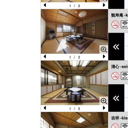
s
1
/
3
Pr
N
観寿庵 -k
e
e
vi
xt
o
u
s
1
/
3
Pr
N
清心 -sei
e
e
vi
xt
o
u
s
1
/
3
Pr
N
吉祥 -kis
e
e