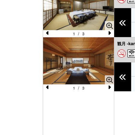
vi
xt
o
u
s
1
/
3
Pr
N
観月 -kan
e
e
vi
xt
o
u
s
1
/
3
Pr
N
e
e
vi
xt
o
u