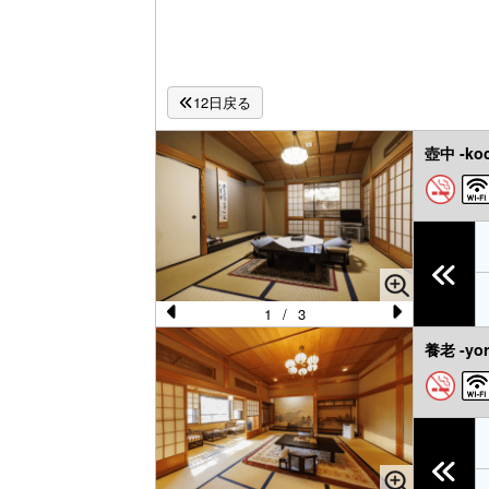
12日戻る
壺中 -ko
1
/
3
Pr
N
養老 -yor
e
e
vi
xt
o
u