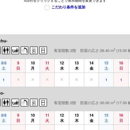
※日付をクリックすることで表示期間を変更できます
こだわり条件を追加
chu-
2
客室階数:2階
部屋の広さ:26.40 m
(15.00 
8/8
9
10
11
12
13
14
15
16
土
日
月
火
水
木
金
土
日
1
1
1
o-
2
客室階数:2階
部屋の広さ:30.00 m
(17.00 
8/8
9
10
11
12
13
14
15
16
土
日
月
火
水
木
金
土
日