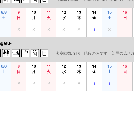
8/8
9
10
11
12
13
14
15
16
土
日
月
火
水
木
金
土
日
1
1
1
getu-
客室階数:３階 階段のみです
部屋の広さ:30
8/8
9
10
11
12
13
14
15
16
土
日
月
火
水
木
金
土
日
1
1
1
1