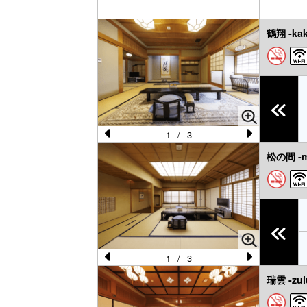
s
鶴翔 -kak
1
/
3
Pr
N
松の間 -m
e
e
vi
xt
o
u
s
1
/
3
Pr
N
瑞雲 -zui
e
e