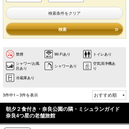
検索条件をクリア
検索
禁煙
Wi-Fiあり
トイレあり
シャワー/お風
空気清浄機あ
シャワーあり
呂あり
り
冷蔵庫あり
3件中1～3件を表示
朝夕２食付き・奈良公園の隣・ミシュランガイド
奈良4つ星の老舗旅館