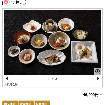
イチ押し
1
/
3
Pr
N
大和路会席
e
e
46,200円～
vi
xt
連泊割引
直前割引
早期割引