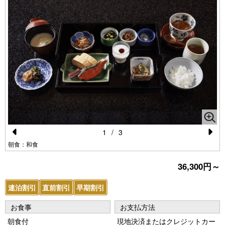
1
/
3
Pr
N
朝食：和食
e
e
36,300円～
vi
xt
連泊割引
直前割引
早期割引
o
u
お食事
お支払方法
s
朝食付
現地決済またはクレジットカー