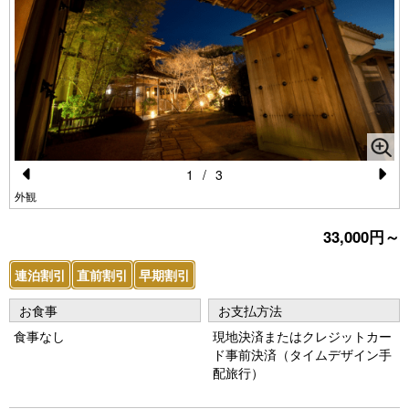
1
/
3
Pr
N
外観
e
e
33,000円～
vi
xt
連泊割引
直前割引
早期割引
o
u
お食事
お支払方法
s
食事なし
現地決済またはクレジットカー
ド事前決済（タイムデザイン手
配旅行）