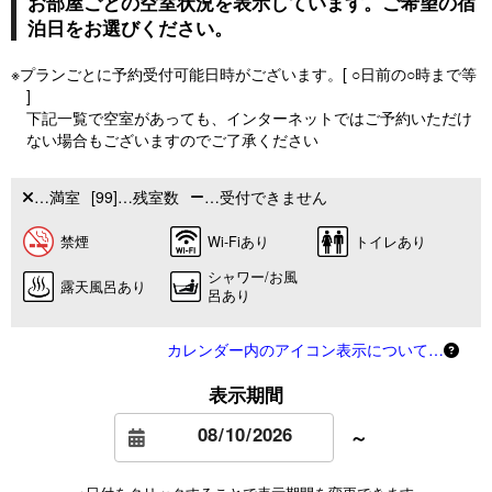
お部屋ごとの空室状況を表示しています。ご希望の宿
泊日をお選びください。
※プランごとに予約受付可能日時がございます。[ ○日前の○時まで等
]
下記一覧で空室があっても、インターネットではご予約いただけ
ない場合もございますのでご了承ください
…満室
[99]…残室数
…受付できません
禁煙
Wi-Fiあり
トイレあり
シャワー/お風
露天風呂あり
呂あり
カレンダー内のアイコン表示について…
表示期間
～