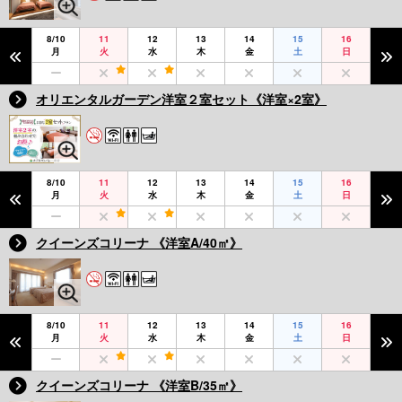
8/10
11
12
13
14
15
16
月
火
水
木
金
土
日
オリエンタルガーデン洋室２室セット《洋室×2室》
8/10
11
12
13
14
15
16
月
火
水
木
金
土
日
クイーンズコリーナ 《洋室A/40㎡》
8/10
11
12
13
14
15
16
月
火
水
木
金
土
日
クイーンズコリーナ 《洋室B/35㎡》