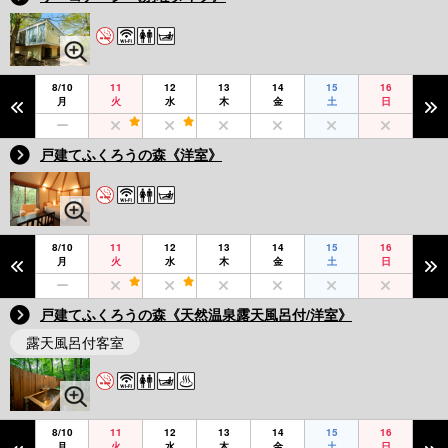
8/10
11
12
13
14
15
16
月
火
水
木
金
土
日
戸建てふくろうの森《洋室》
8/10
11
12
13
14
15
16
月
火
水
木
金
土
日
戸建てふくろうの森《天然温泉露天風呂付/洋室》
露天風呂付客室
8/10
11
12
13
14
15
16
月
火
水
木
金
土
日