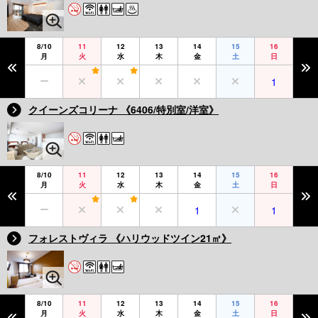
8/10
11
12
13
14
15
16
月
火
水
木
金
土
日
1
クイーンズコリーナ 《6406/特別室/洋室》
8/10
11
12
13
14
15
16
月
火
水
木
金
土
日
1
1
フォレストヴィラ 《ハリウッドツイン21㎡》
8/10
11
12
13
14
15
16
月
火
水
木
金
土
日