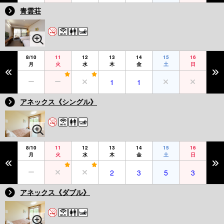
青雲荘
8/10
11
12
13
14
15
16
月
火
水
木
金
土
日
1
1
アネックス《シングル》
8/10
11
12
13
14
15
16
月
火
水
木
金
土
日
2
3
5
3
アネックス《ダブル》