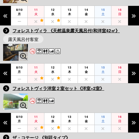
8/10
11
12
13
14
15
16
月
火
水
木
金
土
日
フォレストヴィラ 《天然温泉露天風呂付/和洋室42㎡》
露天風呂付客室
8/10
11
12
13
14
15
16
月
火
水
木
金
土
日
フォレストヴィラ洋室２室セット《洋室×2室》
8/10
11
12
13
14
15
16
月
火
水
木
金
土
日
ザ・コテージ 《別荘タイプ》