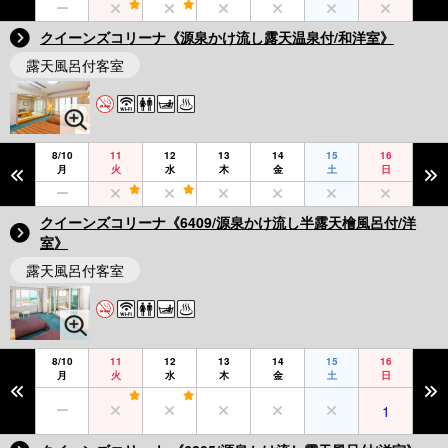
クイーンズコリーナ《源泉かけ流し露天温泉付/和洋室》
露天風呂付客室
8/10
11
12
13
14
15
16
月
火
水
木
金
土
日
クイーンズコリーナ《6409/源泉かけ流し半露天檜風呂付/洋
室》
露天風呂付客室
8/10
11
12
13
14
15
16
月
火
水
木
金
土
日
1