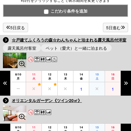
※日付をクリックすることで表示期間を変更できます
こだわり条件を追加
5日戻る
5日進む
☆戸建てふくろうの森☆わんちゃんと泊まれる露天風呂付洋室
露天風呂付客室
ペット（愛犬）と一緒に泊まれる
8/10
11
12
13
14
15
16
月
火
水
木
金
土
日
1
1
オリエンタルガーデン《ツイン20㎡》
8/10
11
12
13
14
15
16