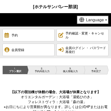
[ホテルサンバレー那須]
予約確認・変更・キャンセ
予約
ル
会員ログイン ・ パスワード
会員登録
再発行
1
2
3
4
プラン選択
予約内容入力
個人情報入力
予約完了
【以下の宿泊棟が休館の場合、大浴場が休業となります】
オリエンタルガーデン：大浴場「湯処ひのき」
フォレストヴィラ：大浴場「森の湯」
※お日にちにより営業館が異なります。詳しくは公式HPまたはお電