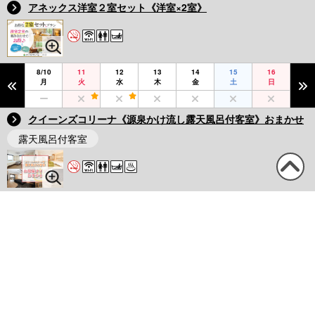
アネックス洋室２室セット《洋室×2室》
8/10
11
12
13
14
15
16
月
火
水
木
金
土
日
クイーンズコリーナ《源泉かけ流し露天風呂付客室》おまかせ
露天風呂付客室
この
ペー
8/10
11
12
13
14
15
16
月
火
水
木
金
土
日
ジの
先頭
へ
宿泊館・お部屋タイプおまかせ
8/10
11
12
13
14
15
16