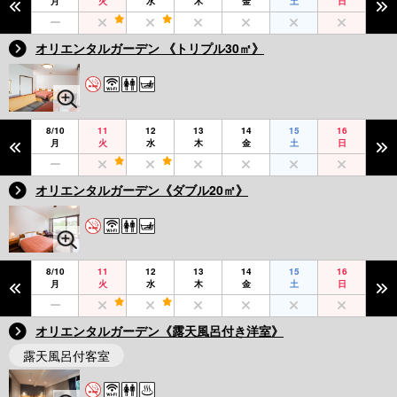
月
火
水
木
金
土
日
オリエンタルガーデン 《トリプル30㎡》
8/10
11
12
13
14
15
16
月
火
水
木
金
土
日
オリエンタルガーデン《ダブル20㎡》
8/10
11
12
13
14
15
16
月
火
水
木
金
土
日
オリエンタルガーデン《露天風呂付き洋室》
露天風呂付客室