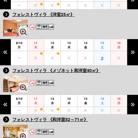
フォレストヴィラ 《洋室25㎡》
8/10
11
12
13
14
15
16
月
火
水
木
金
土
日
2
フォレストヴィラ 《メゾネット和洋室40㎡》
8/10
11
12
13
14
15
16
月
火
水
木
金
土
日
フォレストヴィラ 《和洋室52～71㎡》