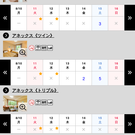
8/10
11
12
13
14
15
16
月
火
水
木
金
土
日
3
アネックス《ツイン》
8/10
11
12
13
14
15
16
月
火
水
木
金
土
日
2
5
アネックス《トリプル》
8/10
11
12
13
14
15
16
月
火
水
木
金
土
日