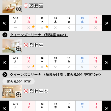
8/10
11
12
13
14
15
16
月
火
水
木
金
土
日
クイーンズコリーナ 《和洋室 43㎡》
8/10
11
12
13
14
15
16
月
火
水
木
金
土
日
クイーンズコリーナ 《源泉かけ流し露天風呂付/洋室40㎡》
露天風呂付客室
8/10
11
12
13
14
15
16
月
火
水
木
金
土
日