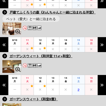
戸建てふくろうの森《わんちゃんと一緒に泊まれる洋室》
ペット（愛犬）と一緒に泊まれる
8/10
11
12
13
14
15
16
月
火
水
木
金
土
日
ガーデンスウィート《和洋室 11㎡+和室》
8/10
11
12
13
14
15
16
月
火
水
木
金
土
日
2
ガーデンスウィート《和室8畳》