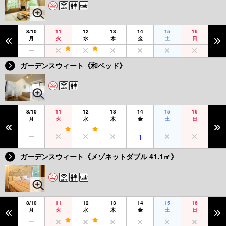
8/10
11
12
13
14
15
16
月
火
水
木
金
土
日
ガーデンスウィート《和ベッド》
8/10
11
12
13
14
15
16
月
火
水
木
金
土
日
1
ガーデンスウィート《メゾネットダブル 41.1㎡》
8/10
11
12
13
14
15
16
月
火
水
木
金
土
日