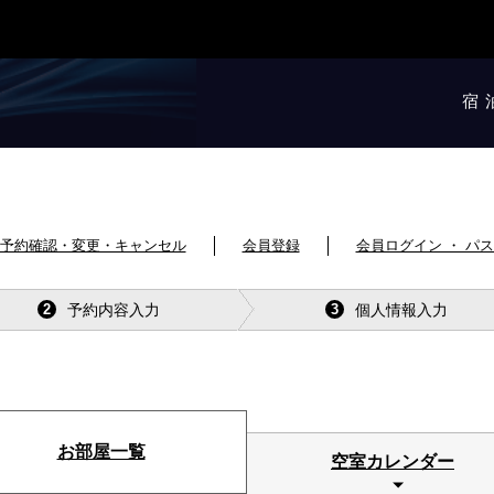
宿
予約確認・変更・キャンセル
会員登録
会員ログイン ・ パ
予約内容入力
個人情報入力
2
3
お部屋一覧
空室カレンダー