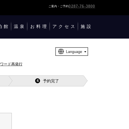
0287-76-3800
ご案内・ご予約
泊館
温泉
お料理
アクセス
施設
スワード再発行
予約完了
4