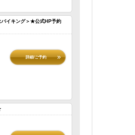
バイキング＞★公式HP予約
詳細/ご予約
★