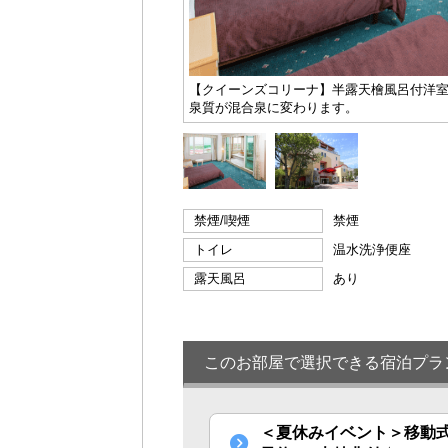
【クイーンズコリーナ】半露天檜風呂付洋室 ※
泉質が混合泉に変わります。
禁煙/喫煙
禁煙
トイレ
温水洗浄便座
露天風呂
あり
このお部屋で選択できる宿泊プラ
＜夏休みイベント＞移動