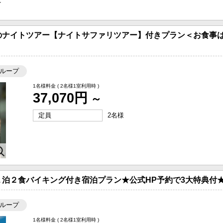
を
のナイトツアー【ナイトサファリツアー】付きプラン＜お食事は
ループ
1名様料金
( 2名様1室利用時 )
37,070円
～
定員
2名様
泊２食バイキング付き宿泊プラン★公式HP予約で3大特典付
ループ
1名様料金
( 2名様1室利用時 )