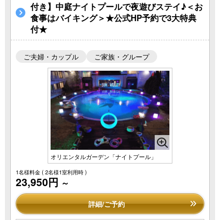
付き】中庭ナイトプールで夜遊びステイ♪＜お
食事はバイキング＞★公式HP予約で3大特典
付★
ご夫婦・カップル
ご家族・グループ
オリエンタルガーデン「ナイトプール」
1名様料金
( 2名様1室利用時 )
23,950円
～
詳細/ご予約