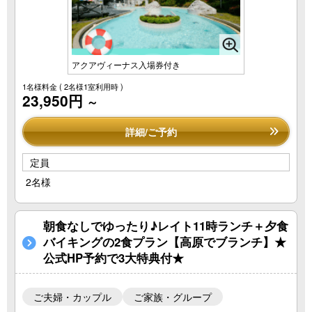
アクアヴィーナス入場券付き
1名様料金
( 2名様1室利用時 )
23,950円
～
詳細/ご予約
定員
2名様
朝食なしでゆったり♪レイト11時ランチ＋夕食
バイキングの2食プラン【高原でブランチ】★
公式HP予約で3大特典付★
ご夫婦・カップル
ご家族・グループ