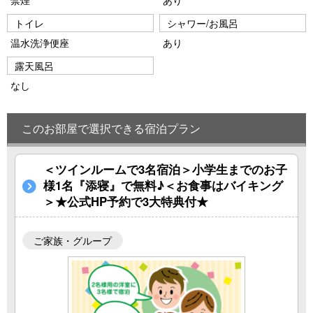
禁煙
あり
トイレ
シャワー/お風呂
温水洗浄便座
あり
露天風呂
なし
このお部屋で選択できる宿泊プラン
＜ツインルームで3名宿泊＞小学生までのお子
様1名『添寝』で無料♪＜お食事はバイキング
＞★公式HP予約で3大特典付★
ご家族・グループ