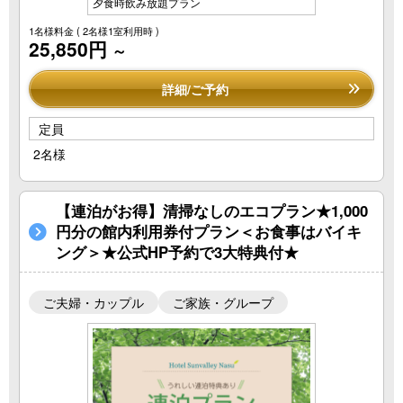
夕食時飲み放題プラン
1名様料金
( 2名様1室利用時 )
25,850円
～
詳細/ご予約
定員
2名様
【連泊がお得】清掃なしのエコプラン★1,000
円分の館内利用券付プラン＜お食事はバイキ
ング＞★公式HP予約で3大特典付★
ご夫婦・カップル
ご家族・グループ