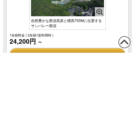
自然豊かな那須高原と標高700Mに位置する
サンバレー那須
1名様料金
( 2名様1室利用時 )
24,200円
～
この
詳細/ご予約
ペー
ジの
定員
先頭
へ
2名様
前のページへ
実在性の証明とプライバシー保護のため、DigiCertの