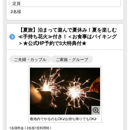
定員
2名様
【夏旅】泊まって遊んで夏休み！夏を楽しむ
≪手持ち花火≫付き！＜お食事はバイキング
＞★公式HP予約で3大特典付★
ご夫婦・カップル
ご家族・グループ
敷地内でやるのもOK♪お持ち帰りでもOK♪
1名様料金
( 2名様1室利用時 )