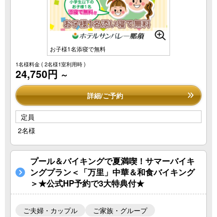
お子様1名添寝で無料
1名様料金
( 2名様1室利用時 )
24,750円
～
詳細/ご予約
定員
2名様
プール＆バイキングで夏満喫！サマーバイキ
ングプラン＜「万里」中華＆和食バイキング
＞★公式HP予約で3大特典付★
ご夫婦・カップル
ご家族・グループ