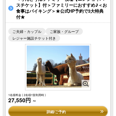
スチケット】付＞ファミリーにおすすめ♪＜お
食事はバイキング＞★公式HP予約で3大特典
付★
ご夫婦・カップル
ご家族・グループ
レジャー施設チケット付き
1名様料金
( 2名様1室利用時 )
27,550円
～
詳細/ご予約