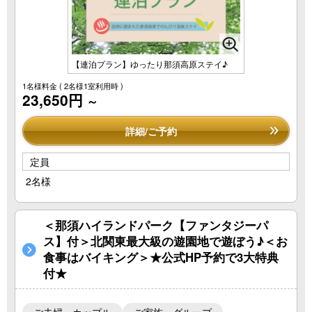
【連泊プラン】ゆったり那須高原ステイ♪
1名様料金
( 2名様1室利用時 )
23,650円
～
詳細/ご予約
定員
2名様
＜那須ハイランドパーク【ファンタジーパ
ス】付＞北関東最大級の遊園地で遊ぼう♪＜お
食事はバイキング＞★公式HP予約で3大特典
付★