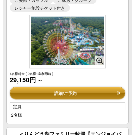
ご夫婦・カップル
ご家族・グループ
レジャー施設チケット付き
1名様料金
( 2名様1室利用時 )
29,150円
～
詳細/ご予約
定員
2名様
＜りんどう湖ファミリー牧場【エンジョイパ