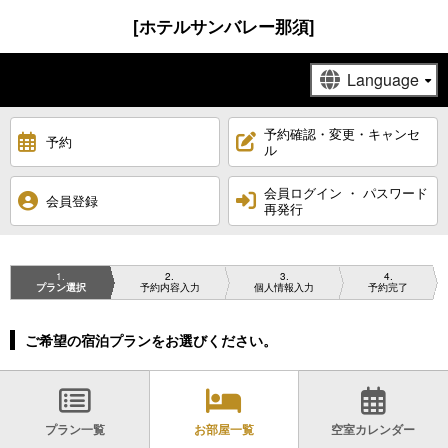
[ホテルサンバレー那須]
予約確認・変更・キャンセ
予約
ル
会員ログイン ・ パスワード
会員登録
再発行
1
2
3
4
プラン選択
予約内容入力
個人情報入力
予約完了
ご希望の宿泊プランをお選びください。
プラン一覧
お部屋一覧
空室カレンダー