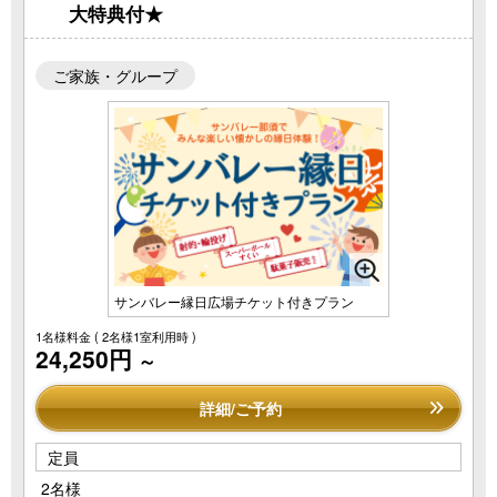
大特典付★
ご家族・グループ
サンバレー縁日広場チケット付きプラン
1名様料金
( 2名様1室利用時 )
24,250円
～
詳細/ご予約
定員
2名様