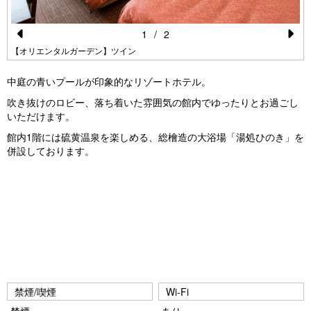
1
/
2
Pr
N
【オリエンタルガーデン】ツイン
e
e
中庭の青いプールが印象的なリゾートホテル。
vi
xt
吹き抜けのロビー、落ち着いた雰囲気の館内でゆったりとお過ごし
o
いただけます。
u
館内1階には硫黄温泉を楽しめる、総檜造の大浴場「湯処ひのき」を
併設しております。
s
禁煙/喫煙
Wi-Fi