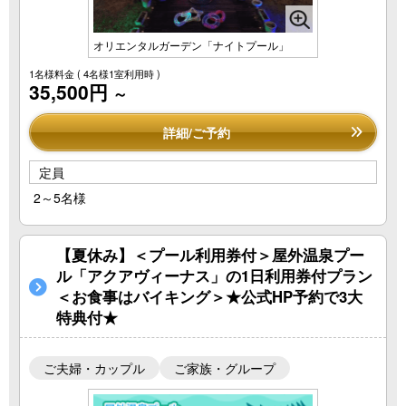
オリエンタルガーデン「ナイトプール」
1名様料金
( 4名様1室利用時 )
35,500円
～
詳細/ご予約
定員
2～5名様
【夏休み】＜プール利用券付＞屋外温泉プー
ル「アクアヴィーナス」の1日利用券付プラン
＜お食事はバイキング＞★公式HP予約で3大
特典付★
ご夫婦・カップル
ご家族・グループ