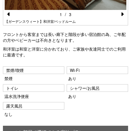
1
/
3
Pr
N
【ガーデンスウィート】和洋室/ベッドルーム
e
e
フロントから客室までは長い廊下と階段が多い宿泊館の為、ご年配
vi
xt
の方やベビーカーは不向きとなります。
o
和洋室は和室と洋室に分かれており、ご家族や友達同士でのご利用
に最適です。
u
s
禁煙/喫煙
Wi-Fi
禁煙
あり
トイレ
シャワー/お風呂
温水洗浄便座
あり
露天風呂
なし