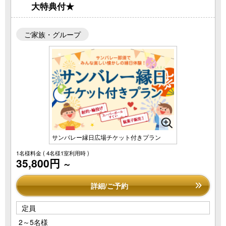
大特典付★
ご家族・グループ
サンバレー縁日広場チケット付きプラン
1名様料金
( 4名様1室利用時 )
35,800円
～
詳細/ご予約
定員
2～5名様