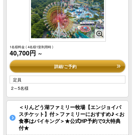
1名様料金
( 4名様1室利用時 )
40,700円
～
詳細/ご予約
定員
2～5名様
＜りんどう湖ファミリー牧場【エンジョイパ
スチケット】付＞ファミリーにおすすめ♪＜お
食事はバイキング＞★公式HP予約で3大特典
付★