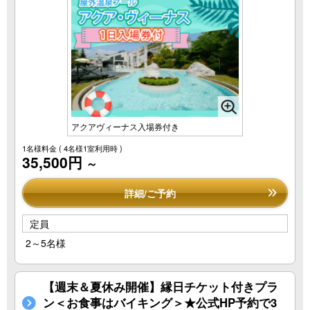
アクアヴィーナス入場券付き
1名様料金
( 4名様1室利用時 )
35,500円
～
詳細/ご予約
定員
2～5名様
【週末＆夏休み開催】縁日チケット付きプラ
ン＜お食事はバイキング＞★公式HP予約で3