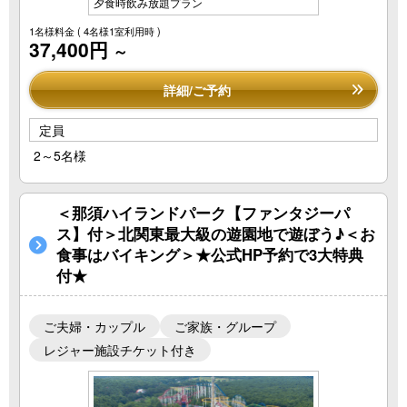
夕食時飲み放題プラン
1名様料金
( 4名様1室利用時 )
37,400円
～
詳細/ご予約
定員
2～5名様
＜那須ハイランドパーク【ファンタジーパ
ス】付＞北関東最大級の遊園地で遊ぼう♪＜お
食事はバイキング＞★公式HP予約で3大特典
付★
ご夫婦・カップル
ご家族・グループ
レジャー施設チケット付き