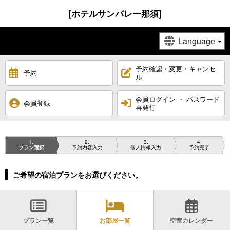
[ホテルサンバレー那須]
予約確認・変更・キャンセ
予約
ル
会員ログイン ・ パスワード
会員登録
再発行
1
2
3
4
プラン選択
予約内容入力
個人情報入力
予約完了
ご希望の宿泊プランをお選びください。
プラン一覧
お部屋一覧
空室カレンダー