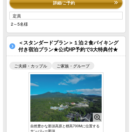
詳細/ご予約
定員
2～5名様
＜スタンダードプラン＞１泊２食バイキング
付き宿泊プラン★公式HP予約で3大特典付★
ご夫婦・カップル
ご家族・グループ
自然豊かな那須高原と標高700Mに位置する
サンバレー那須