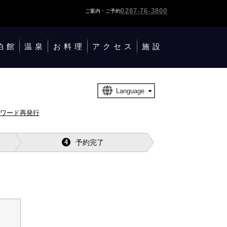
0287-76-3800
ご案内・ご予約
泊館
温泉
お料理
アクセス
施設
スワード再発行
予約完了
4