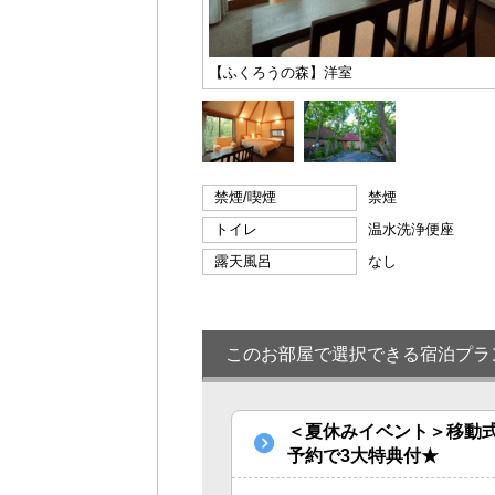
【ふくろうの森】洋室
禁煙/喫煙
禁煙
トイレ
温水洗浄便座
露天風呂
なし
このお部屋で選択できる宿泊プラ
＜夏休みイベント＞移動
予約で3大特典付★