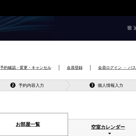
宿
予約確認・変更・キャンセル
会員登録
会員ログイン ・ パ
予約内容入力
個人情報入力
2
3
お部屋一覧
空室カレンダー