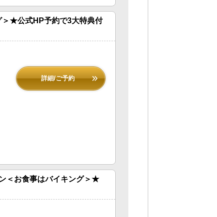
＞★公式HP予約で3大特典付
詳細/ご予約
ン＜お食事はバイキング＞★