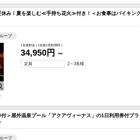
夏休み！夏を楽しむ≪手持ち花火≫付き！＜お食事はバイキング
ループ
1名様料金
( 2名様1室利用時 )
34,950円
～
定員
2～3名様
も
券付＞屋外温泉プール「アクアヴィーナス」の1日利用券付プラ
★
ループ