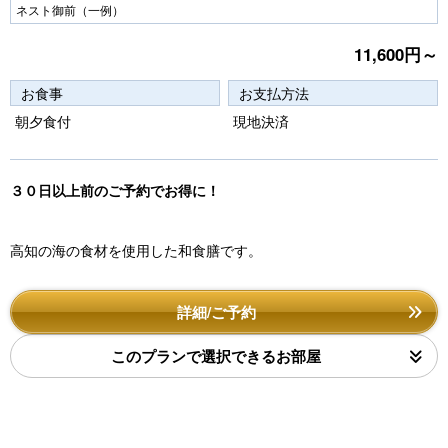
Pr
N
ネスト御前（一例）
e
e
11,600円～
vi
xt
お食事
お支払方法
o
朝夕食付
現地決済
u
s
３０日以上前のご予約でお得に！
高知の海の食材を使用した和食膳です。
詳細/ご予約
このプランで選択できるお部屋