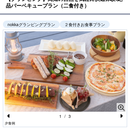
品バーベキュープラン（二食付き）
nokkaグランピングプラン
２食付きお食事プラン
1
/
3
Pr
N
夕食例