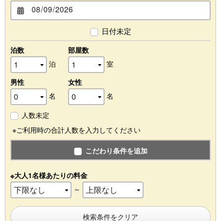
日付未定
泊数
部屋数
泊
室
男性
女性
名
名
人数未定
※ご利用時の合計人数を入力してください
こだわり条件を追加
※大人1名様あたりの料金
～
検索条件をクリア