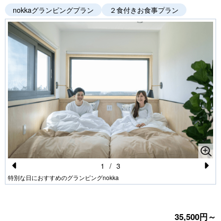
nokkaグランピングプラン
２食付きお食事プラン
1
/
3
Pr
N
特別な日におすすめのグランピングnokka
e
e
vi
xt
35,500円～