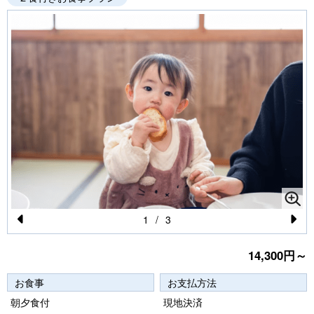
1
/
3
Pr
N
14,300円～
e
e
vi
xt
お食事
お支払方法
o
朝夕食付
現地決済