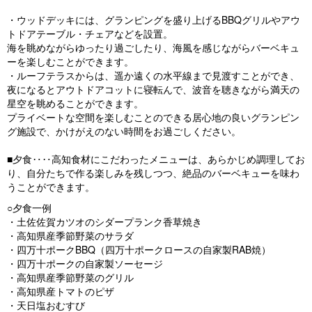
・ウッドデッキには、グランピングを盛り上げるBBQグリルやアウ
トドアテーブル・チェアなどを設置。
海を眺めながらゆったり過ごしたり、海風を感じながらバーベキュ
ーを楽しむことができます。
・ルーフテラスからは、遥か遠くの水平線まで見渡すことができ、
夜になるとアウトドアコットに寝転んで、波音を聴きながら満天の
星空を眺めることができます。
プライベートな空間を楽しむことのできる居心地の良いグランピン
グ施設で、かけがえのない時間をお過ごしください。
■夕食‥‥高知食材にこだわったメニューは、あらかじめ調理してお
り、自分たちで作る楽しみを残しつつ、絶品のバーベキューを味わ
うことができます。
○夕食一例
・土佐佐賀カツオのシダープランク香草焼き
・高知県産季節野菜のサラダ
・四万十ポークBBQ（四万十ポークロースの自家製RAB焼）
・四万十ポークの自家製ソーセージ
・高知県産季節野菜のグリル
・高知県産トマトのピザ
・天日塩おむすび