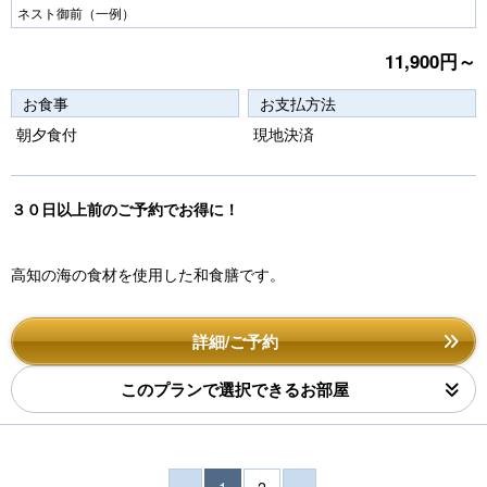
Pr
N
ネスト御前（一例）
e
e
11,900円～
vi
xt
お食事
お支払方法
o
朝夕食付
現地決済
u
s
３０日以上前のご予約でお得に！
高知の海の食材を使用した和食膳です。
詳細/ご予約
このプランで選択できるお部屋