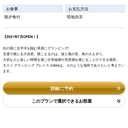
o
u
お食事
お支払方法
s
朝夕食付
現地決済
【2021年7月OPEN！】
目の前に太平洋を臨む草原にグランピング!
五感で感じる大自然。聴こえるのは、波と風の音、鳥のさえずり。
大切な人と楽しい時間を過ごす幸福感や充実感を感じることのできる場所。
ネスト グランピング プレイス nokkaは、そのような場所でありたいと考えてい
ます。
詳細/ご予約
このプランで選択できるお部屋