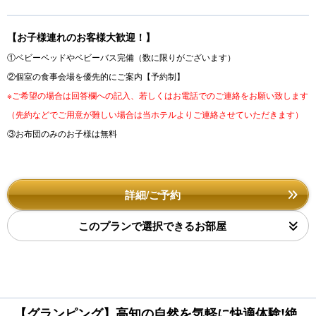
u
s
【お子様連れのお客様大歓迎！】
①ベビーベッドやベビーバス完備（数に限りがございます）
②個室の食事会場を優先的にご案内【予約制】
※ご希望の場合は回答欄への記入、若しくはお電話でのご連絡をお願い致します
（先約などでご用意が難しい場合は当ホテルよりご連絡させていただきます）
③お布団のみのお子様は無料
詳細/ご予約
このプランで選択できるお部屋
【グランピング】高知の自然を気軽に快適体験!絶