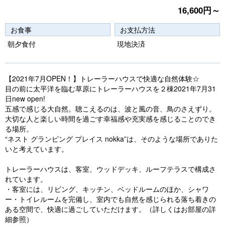
e
e
16,600円～
vi
xt
お食事
お支払方法
o
朝夕食付
現地決済
u
s
【2021年7月OPEN！】トレーラーハウスで快適な自然体験☆
目の前に太平洋を臨む草原にトレーラーハウスを２棟2021年7月31
日new open!
五感で感じる大自然。聴こえるのは、波と風の音、鳥のさえずり。
大切な人と楽しい時間を過ごす幸福感や充実感を感じることのでき
る場所。
“ネスト グランピング プレイス nokka”は、そのような場所でありた
いと考えています。
トレーラーハウスは、客室、ウッドデッキ、ルーフテラスで構成さ
れています。
・客室には、リビング、キッチン、ベッドルームのほか、シャワ
ー・トイレルームを完備し、室内でも自然を感じられる落ち着きの
ある空間で、快適に過ごしていただけます。（詳しくはお部屋の詳
細参照）