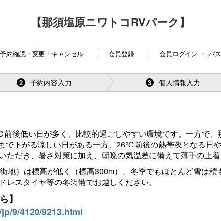
【那須塩原ニワトコRVパーク】
予約確認・変更・キャンセル
会員登録
会員ログイン ・ パ
予約内容入力
個人情報入力
2
3
5℃前後低い日が多く、比較的過ごしやすい環境です。一方で、
後まで下がる涼しい日がある一方、26℃前後の熱帯夜となる日
いただき、暑さ対策に加え、朝晩の気温差に備えて薄手の上着
市街地）は標高が低く（標高300m）、冬季でもほとんど雪は
ドレスタイヤ等の冬装備でお越しください。
ら】
/jp/9/4120/9213.html