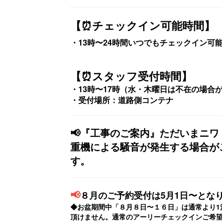
【⏰️チェックイン可能時間】
・13時〜24時間いつでもチェックイン
【⏰️スタッフ受付時間】
・13時〜17時（水・木曜日は不在の場
・受付場所：道路側コンテナ
📢『工事のご案内』ただいまニ
重機による騒音が発生する場合が
す。
📢
８月のご予約受付は5月1日〜とな
◆お盆期間中「８月８日〜１６日」
は通常より1
頂けません。通常のアーリーチェックインご希