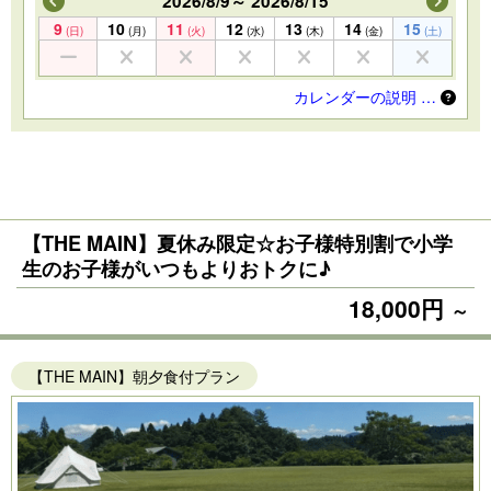
2026/8/9～ 2026/8/15
9
10
11
12
13
14
15
(日)
(月)
(火)
(水)
(木)
(金)
(土)
カレンダーの説明 …
【THE MAIN】夏休み限定☆お子様特別割で小学
生のお子様がいつもよりおトクに♪
18,000円
～
【THE MAIN】朝夕食付プラン