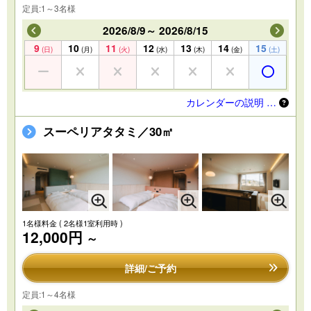
定員:1～3名様
2026/8/9～ 2026/8/15
9
10
11
12
13
14
15
(日)
(月)
(火)
(水)
(木)
(金)
(土)
カレンダーの説明 …
スーペリアタタミ／30㎡
1名様料金
( 2名様1室利用時 )
12,000円
～
詳細/ご予約
定員:1～4名様