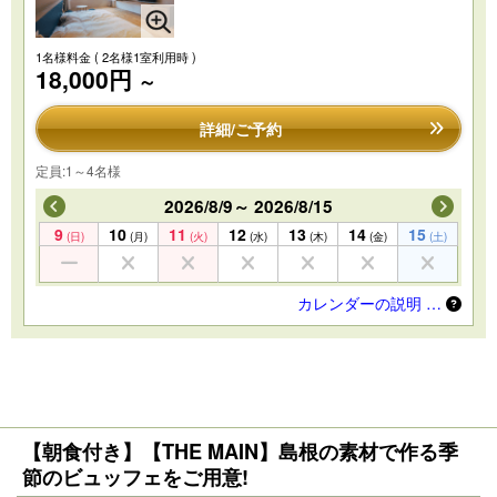
1名様料金
( 2名様1室利用時 )
18,000円
～
詳細/ご予約
定員:1～4名様
2026/8/9～ 2026/8/15
9
10
11
12
13
14
15
(日)
(月)
(火)
(水)
(木)
(金)
(土)
カレンダーの説明 …
【朝食付き】【THE MAIN】島根の素材で作る季
節のビュッフェをご用意!