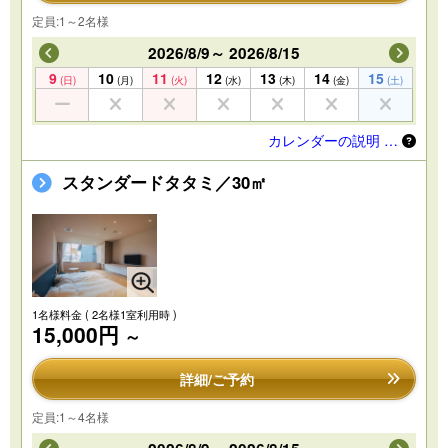
定員:1～2名様
2026/8/9～ 2026/8/15
9
10
11
12
13
14
15
(日)
(月)
(火)
(水)
(木)
(金)
(土)
カレンダーの説明 …
スタンダードタタミ／30㎡
1名様料金
( 2名様1室利用時 )
15,000円
～
詳細/ご予約
定員:1～4名様