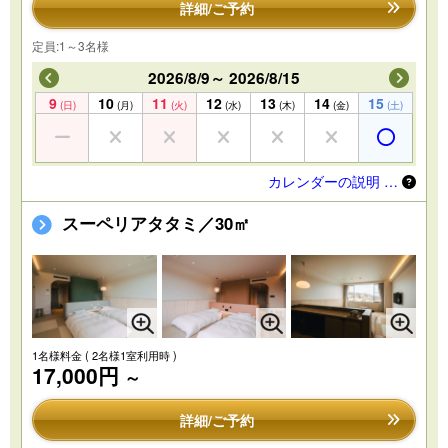
詳細/ご予約
定員:1～3名様
2026/8/9～ 2026/8/15
9
10
11
12
13
14
15
(日)
(月)
(火)
(水)
(木)
(金)
(土)
カレンダーの説明 …
スーペリアタタミ／30㎡
1名様料金
( 2名様1室利用時 )
17,000円
～
詳細/ご予約