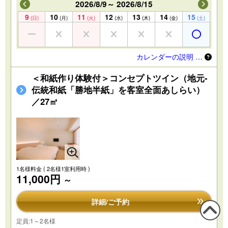
2026/8/9～ 2026/8/15
9
10
11
12
13
14
15
(日)
(月)
(火)
(水)
(木)
(金)
(土)
カレンダーの説明 …
＜和紙作り体験付＞コンセプトツイン（地元-
伝統和紙「勝地半紙」を客室全面あしらい）
／27㎡
1名様料金
( 2名様1室利用時 )
11,000円
～
詳細/ご予約
定員:1～2名様
この