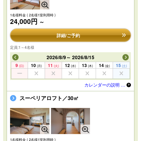
1名様料金
( 2名様1室利用時 )
24,000円
～
詳細/ご予約
定員:1～4名様
2026/8/9～ 2026/8/15
9
10
11
12
13
14
15
(日)
(月)
(火)
(水)
(木)
(金)
(土)
カレンダーの説明 …
スーペリアロフト／30㎡
1名様料金
( 2名様1室利用時 )