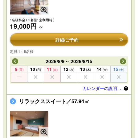
1名様料金
( 2名様1室利用時 )
19,000円
～
詳細/ご予約
定員:1～5名様
2026/8/9～ 2026/8/15
9
10
11
12
13
14
15
(日)
(月)
(火)
(水)
(木)
(金)
(土)
カレンダーの説明 …
リラックススイート／57.94㎡