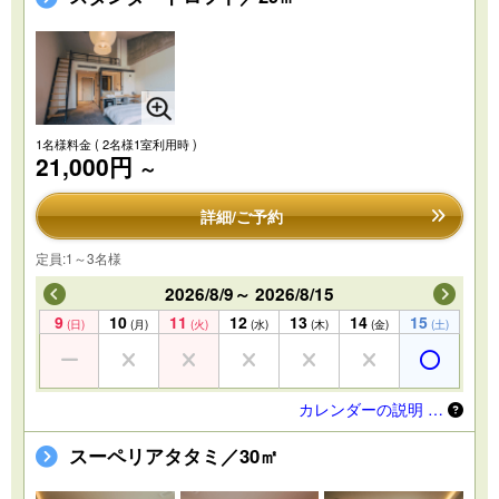
1名様料金
( 2名様1室利用時 )
21,000円
～
詳細/ご予約
定員:1～3名様
2026/8/9～ 2026/8/15
9
10
11
12
13
14
15
(日)
(月)
(火)
(水)
(木)
(金)
(土)
カレンダーの説明 …
スーペリアタタミ／30㎡