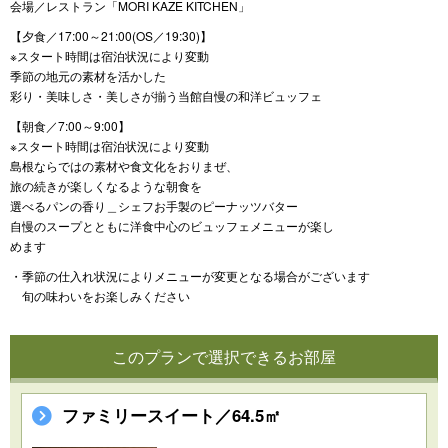
会場／レストラン「MORI KAZE KITCHEN」
【夕食／17:00～21:00(OS／19:30)】
※スタート時間は宿泊状況により変動
季節の地元の素材を活かした
彩り・美味しさ・美しさが揃う当館自慢の和洋ビュッフェ
【朝食／7:00～9:00】
※スタート時間は宿泊状況により変動
島根ならではの素材や食文化をおりまぜ、
旅の続きが楽しくなるような朝食を
選べるパンの香り＿シェフお手製のピーナッツバター
自慢のスープとともに洋食中心のビュッフェメニューが楽し
めます
・季節の仕入れ状況によりメニューが変更となる場合がございます
旬の味わいをお楽しみください
このプランで選択できるお部屋
ファミリースイート／64.5㎡