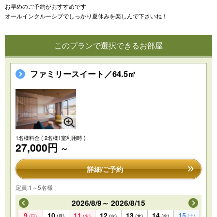
お早めのご予約がおすすめです
オールインクルーシブでしっかり夏休みを楽しんで下さいね！
このプランで選択できるお部屋
ファミリースイート／64.5㎡
1名様料金
( 2名様1室利用時 )
27,000円
～
詳細/ご予約
定員:1～5名様
2026/8/9～ 2026/8/15
9
10
11
12
13
14
15
(日)
(月)
(火)
(水)
(木)
(金)
(土)