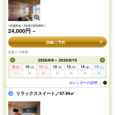
1名様料金
( 2名様1室利用時 )
24,000円
～
詳細/ご予約
定員:1～5名様
2026/8/9～ 2026/8/15
9
10
11
12
13
14
15
(日)
(月)
(火)
(水)
(木)
(金)
(土)
カレンダーの説明 …
リラックススイート／57.94㎡