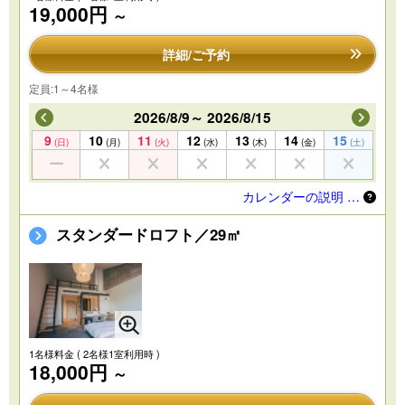
19,000円
～
詳細/ご予約
定員:1～4名様
2026/8/9～ 2026/8/15
9
10
11
12
13
14
15
(日)
(月)
(火)
(水)
(木)
(金)
(土)
カレンダーの説明 …
スタンダードロフト／29㎡
1名様料金
( 2名様1室利用時 )
18,000円
～