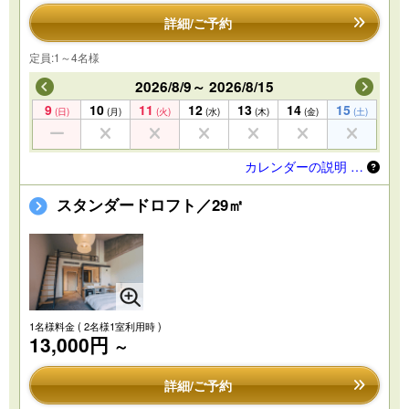
詳細/ご予約
定員:1～4名様
2026/8/9～ 2026/8/15
9
10
11
12
13
14
15
(日)
(月)
(火)
(水)
(木)
(金)
(土)
カレンダーの説明 …
スタンダードロフト／29㎡
1名様料金
( 2名様1室利用時 )
13,000円
～
詳細/ご予約