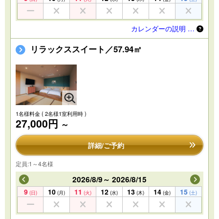
カレンダーの説明 …
リラックススイート／57.94㎡
1名様料金
( 2名様1室利用時 )
27,000円
～
詳細/ご予約
定員:1～4名様
2026/8/9～ 2026/8/15
9
10
11
12
13
14
15
(日)
(月)
(火)
(水)
(木)
(金)
(土)