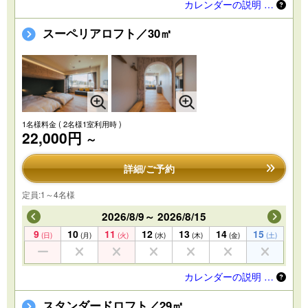
カレンダーの説明 …
スーペリアロフト／30㎡
1名様料金
( 2名様1室利用時 )
22,000円
～
詳細/ご予約
定員:1～4名様
2026/8/9～ 2026/8/15
9
10
11
12
13
14
15
(日)
(月)
(火)
(水)
(木)
(金)
(土)
カレンダーの説明 …
スタンダードロフト／29㎡