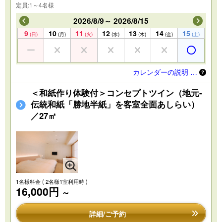
定員:1～4名様
2026/8/9～ 2026/8/15
9
10
11
12
13
14
15
(日)
(月)
(火)
(水)
(木)
(金)
(土)
カレンダーの説明 …
＜和紙作り体験付＞コンセプトツイン（地元-
伝統和紙「勝地半紙」を客室全面あしらい）
／27㎡
1名様料金
( 2名様1室利用時 )
16,000円
～
詳細/ご予約