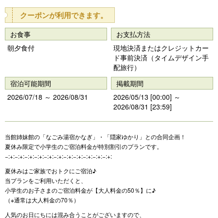
クーポンが利用できます。
お食事
お支払方法
朝夕食付
現地決済またはクレジットカー
ド事前決済（タイムデザイン手
配旅行）
宿泊可能期間
掲載期間
2026/07/18 ～ 2026/08/31
2026/05/13 [00:00] ～
2026/08/31 [23:59]
当館姉妹館の「なごみ湯宿かなぎ」・「隠家ゆかり」との合同企画！
夏休み限定で小学生のご宿泊料金が特別割引のプランです。
−:+:−:+:−:+:−:+:−:+:−:+:−:+:−:+:−:+:−:+:−:+:
夏休みはご家族でおトクにご宿泊♪
当プランをご利用いただくと、
小学生のお子さまのご宿泊料金が【大人料金の50％】に♪
（※通常は大人料金の70％）
人気のお日にちには混み合うことがございますので、