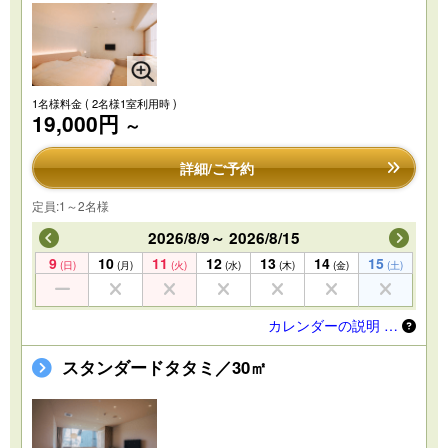
1名様料金
( 2名様1室利用時 )
19,000円
～
詳細/ご予約
定員:1～2名様
2026/8/9～ 2026/8/15
9
10
11
12
13
14
15
(日)
(月)
(火)
(水)
(木)
(金)
(土)
カレンダーの説明 …
スタンダードタタミ／30㎡