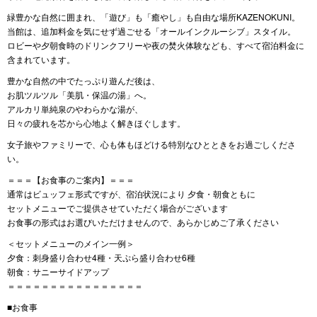
緑豊かな自然に囲まれ、「遊び」も「癒やし」も自由な場所KAZENOKUNI。
当館は、追加料金を気にせず過ごせる「オールインクルーシブ」スタイル。
ロビーや夕朝食時のドリンクフリーや夜の焚火体験なども、すべて宿泊料金に
含まれています。
豊かな自然の中でたっぷり遊んだ後は、
お肌ツルツル「美肌・保温の湯」へ。
アルカリ単純泉のやわらかな湯が、
日々の疲れを芯から心地よく解きほぐします。
女子旅やファミリーで、心も体もほどける特別なひとときをお過ごしくださ
い。
＝＝＝【お食事のご案内】＝＝＝
通常はビュッフェ形式ですが、宿泊状況により 夕食・朝食ともに
セットメニューでご提供させていただく場合がございます
お食事の形式はお選びいただけませんので、あらかじめご了承ください
＜セットメニューのメイン一例＞
夕食：刺身盛り合わせ4種・天ぷら盛り合わせ6種
朝食：サニーサイドアップ
＝＝＝＝＝＝＝＝＝＝＝＝＝＝＝＝
■お食事