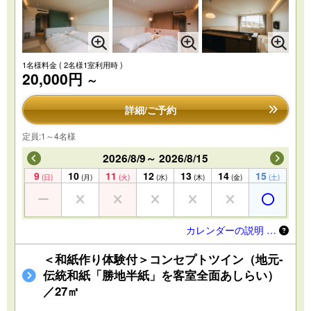
1名様料金
( 2名様1室利用時 )
20,000円
～
詳細/ご予約
定員:1～4名様
2026/8/9～ 2026/8/15
9
10
11
12
13
14
15
(日)
(月)
(火)
(水)
(木)
(金)
(土)
カレンダーの説明 …
＜和紙作り体験付＞コンセプトツイン（地元-
伝統和紙「勝地半紙」を客室全面あしらい）
／27㎡