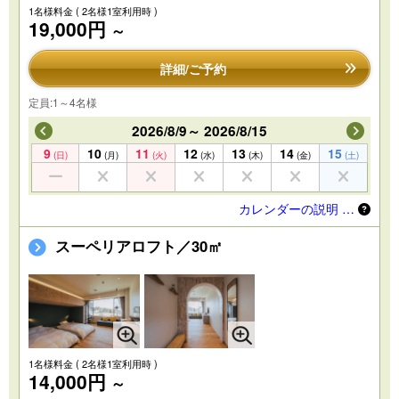
1名様料金
( 2名様1室利用時 )
19,000円
～
詳細/ご予約
定員:1～4名様
2026/8/9～ 2026/8/15
9
10
11
12
13
14
15
(日)
(月)
(火)
(水)
(木)
(金)
(土)
カレンダーの説明 …
スーペリアロフト／30㎡
1名様料金
( 2名様1室利用時 )
14,000円
～