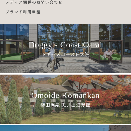
メディア関係のお問い合わせ
ブランド利用申請
Doggy's Coast Oarai
ドギーズコースト大洗
Omoide Romankan
袋田温泉 思い出浪漫館