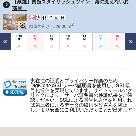
【禁煙】西館スタイリッシュツイン「海の見えないお
部屋」
2
部屋の広さ ：26.00 m
8/10
11
12
13
14
15
16
月
火
水
木
金
土
日
実在性の証明とプライバシー保護のため、
DigiCertのSSLサーバ証明書を使用し、SSL暗
号化通信を実現しています。サイトシールのク
リックにより、サーバ証明書の検証結果をご確
認ください。SSLによる暗号化通信を利用すれ
ば第三者によるデータの盗用や改ざんを防止
し、より安全にご利用いただくことが出来ます