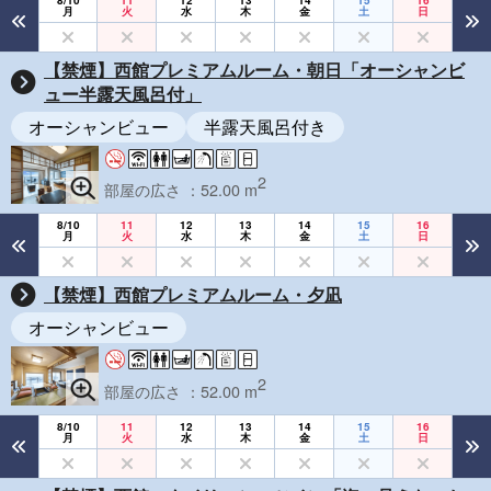
8/10
11
12
13
14
15
16
月
火
水
木
金
土
日
【禁煙】西館プレミアムルーム・朝日「オーシャンビ
ュー半露天風呂付」
オーシャンビュー
半露天風呂付き
2
部屋の広さ ：52.00 m
8/10
11
12
13
14
15
16
月
火
水
木
金
土
日
【禁煙】西館プレミアムルーム・夕凪
オーシャンビュー
2
部屋の広さ ：52.00 m
8/10
11
12
13
14
15
16
月
火
水
木
金
土
日