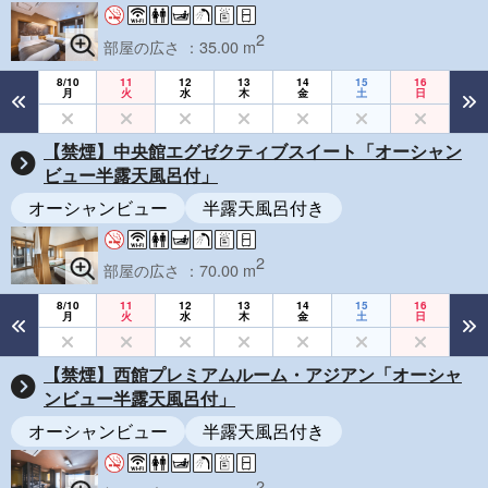
2
部屋の広さ ：35.00 m
8/10
11
12
13
14
15
16
月
火
水
木
金
土
日
【禁煙】中央館エグゼクティブスイート「オーシャン
ビュー半露天風呂付」
オーシャンビュー
半露天風呂付き
2
部屋の広さ ：70.00 m
8/10
11
12
13
14
15
16
月
火
水
木
金
土
日
【禁煙】西館プレミアムルーム・アジアン「オーシャ
ンビュー半露天風呂付」
オーシャンビュー
半露天風呂付き
2