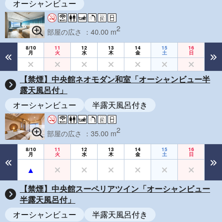
オーシャンビュー
2
部屋の広さ ：40.00 m
8/10
11
12
13
14
15
16
月
火
水
木
金
土
日
【禁煙】中央館ネオモダン和室「オーシャンビュー半
露天風呂付」
オーシャンビュー
半露天風呂付き
2
部屋の広さ ：35.00 m
8/10
11
12
13
14
15
16
月
火
水
木
金
土
日
【禁煙】中央館スーペリアツイン「オーシャンビュー
半露天風呂付」
オーシャンビュー
半露天風呂付き