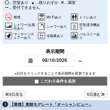
…空室あり
…残りわずか
…満室
…受付できません
禁煙
Wi-Fiあり
トイレあり
シャワー/お風
空気清浄機あ
シャワーあり
呂あり
り
マッサージチ
バルコニーあ
冷蔵庫あり
ェアーあり
り
表示期間
～
※日付をクリックすることで表示期間を変更できます
こだわり条件を追加
5日戻る
5日進む
【禁煙】東館モデレート「オーシャンビュー」