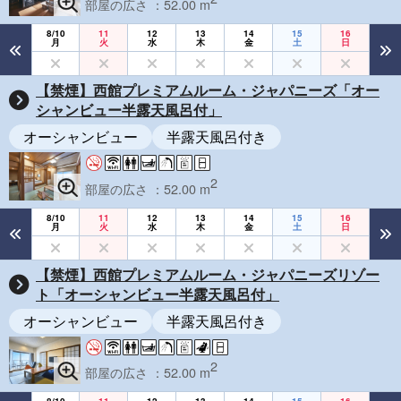
部屋の広さ ：52.00 m
8/10
11
12
13
14
15
16
月
火
水
木
金
土
日
【禁煙】西館プレミアムルーム・ジャパニーズ「オー
シャンビュー半露天風呂付」
オーシャンビュー
半露天風呂付き
2
部屋の広さ ：52.00 m
8/10
11
12
13
14
15
16
月
火
水
木
金
土
日
【禁煙】西館プレミアムルーム・ジャパニーズリゾー
ト「オーシャンビュー半露天風呂付」
オーシャンビュー
半露天風呂付き
2
部屋の広さ ：52.00 m