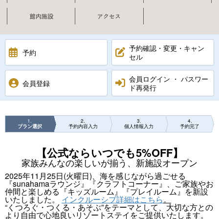
館内施設
アクセス
予約確認・変更・キャン
予約
セル
会員ログイン ・ パスワー
会員登録
ド再発行
1
2
3
4
プラン選択
予約内容入力
個人情報入力
予約完了
【公式ならいつでも5%OFF】
家族みんなの楽しいが揃う、新施設オープン
2025年11月25日(火曜日)、海を感じながら過ごせる
『sunahamaラウンジ』『クラフトコーナー』、ご家族やお
仲間と楽しめる『キッズルーム』『プレイルーム』を新設
いたしました。
インクルーシブ詳細はこちら
。
“くつろぐ・つくる・あそぶ”をテーマとして、大切な方との
より自由で心地良いリゾートステイをご提供いたします。