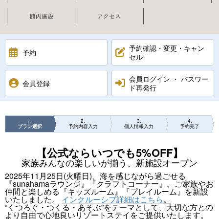
館内施設
アクセス
予約確認・変更・キャン
予約
セル
会員ログイン ・ パスワー
会員登録
ド再発行
1
2
3
4
プラン選択
予約内容入力
個人情報入力
予約完了
【公式ならいつでも5%OFF】
家族みんなの楽しいが揃う、新施設オープン
2025年11月25日(火曜日)、海を感じながら過ごせる
『sunahamaラウンジ』『クラフトコーナー』、ご家族やお
仲間と楽しめる『キッズルーム』『プレイルーム』を新設
いたしました。
インクルーシブ詳細はこちら
。
“くつろぐ・つくる・あそぶ”をテーマとして、大切な方との
より自由で心地良いリゾートステイをご提供いたします。