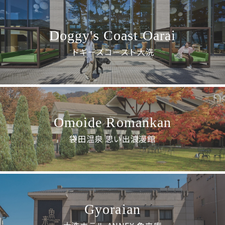
Doggy's Coast Oarai
ドギーズコースト大洗
Omoide Romankan
袋田温泉 思い出浪漫館
Gyoraian