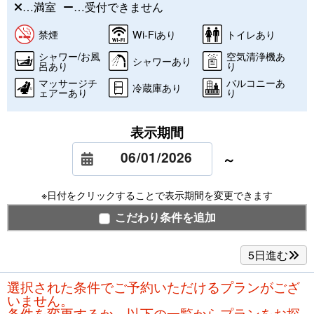
…満室
…受付できません
禁煙
Wi-Fiあり
トイレあり
シャワー/お風
空気清浄機あ
シャワーあり
呂あり
り
マッサージチ
バルコニーあ
冷蔵庫あり
ェアーあり
り
表示期間
～
※日付をクリックすることで表示期間を変更できます
こだわり条件を追加
5日進む
選択された条件でご予約いただけるプランがござ
いません。
条件を変更するか、以下の一覧からプランをお探