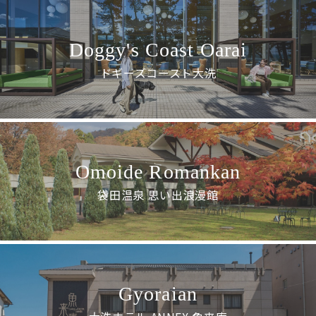
Doggy's Coast Oarai
ドギーズコースト大洗
Omoide Romankan
袋田温泉 思い出浪漫館
Gyoraian