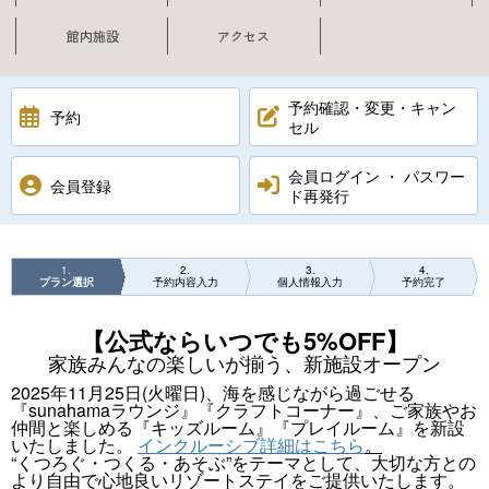
館内施設
アクセス
予約確認・変更・キャン
予約
セル
会員ログイン ・ パスワー
会員登録
ド再発行
1
2
3
4
プラン選択
予約内容入力
個人情報入力
予約完了
【公式ならいつでも5%OFF】
家族みんなの楽しいが揃う、新施設オープン
2025年11月25日(火曜日)、海を感じながら過ごせる
『sunahamaラウンジ』『クラフトコーナー』、ご家族やお
仲間と楽しめる『キッズルーム』『プレイルーム』を新設
いたしました。
インクルーシブ詳細はこちら
。
“くつろぐ・つくる・あそぶ”をテーマとして、大切な方との
より自由で心地良いリゾートステイをご提供いたします。