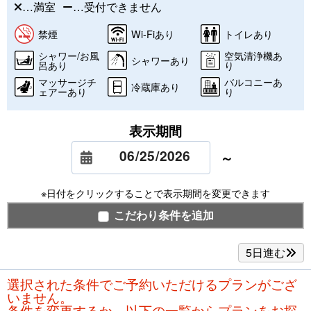
…満室
…受付できません
禁煙
Wi-Fiあり
トイレあり
シャワー/お風
空気清浄機あ
シャワーあり
呂あり
り
マッサージチ
バルコニーあ
冷蔵庫あり
ェアーあり
り
表示期間
～
※日付をクリックすることで表示期間を変更できます
こだわり条件を追加
5日進む
選択された条件でご予約いただけるプランがござ
いません。
条件を変更するか、以下の一覧からプランをお探