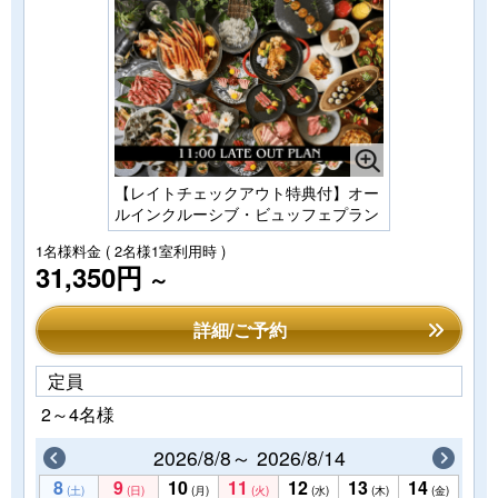
【レイトチェックアウト特典付】オー
ルインクルーシブ・ビュッフェプラン
1名様料金
( 2名様1室利用時 )
31,350円
～
詳細/ご予約
定員
2～4名様
2026/8/8～ 2026/8/14
8
9
10
11
12
13
14
(土)
(日)
(月)
(火)
(水)
(木)
(金)