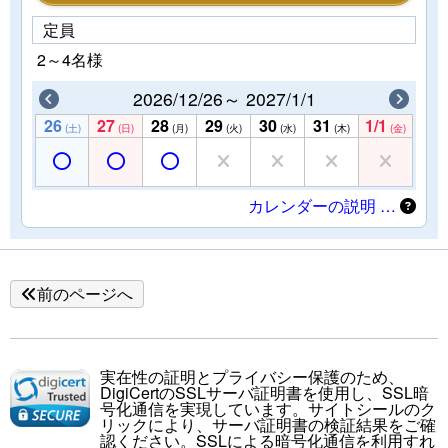
定員
2～4名様
2026/12/26～ 2027/1/1
26
27
28
29
30
31
1/1
(土)
(日)
(月)
(火)
(水)
(木)
(金)
カレンダーの説明 …
前のページへ
実在性の証明とプライバシー保護のため、
DigiCertのSSLサーバ証明書を使用し、SSL暗
号化通信を実現しています。サイトシールのク
リックにより、サーバ証明書の検証結果をご確
認ください。SSLによる暗号化通信を利用すれ