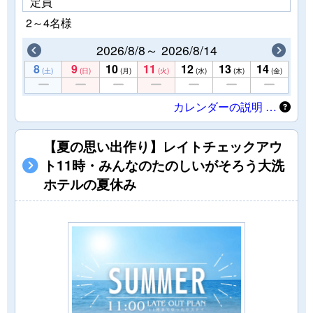
定員
2～4名様
2026/8/8～ 2026/8/14
8
9
10
11
12
13
14
(土)
(日)
(月)
(火)
(水)
(木)
(金)
カレンダーの説明 …
【夏の思い出作り】レイトチェックアウ
ト11時・みんなのたのしいがそろう大洗
ホテルの夏休み