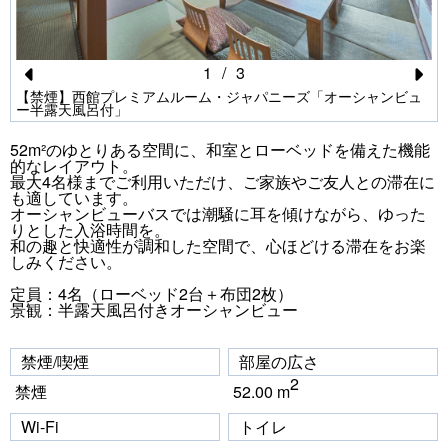
1
/
3
Pr
N
【禁煙】西館プレミアムルーム・ジャパニーズ「オーシャンビュ
ー半露天風呂付」
e
e
52m²のゆとりある空間に、和室とローベッドを備えた機能
vi
xt
的なレイアウト。
最大4名様までご利用いただけ、ご家族やご友人との滞在に
o
も適しています。
オーシャンビューバスでは潮騒に耳を傾けながら、ゆった
u
りとした入浴時間を。
和の趣と快適性が調和した空間で、心ほどける滞在をお楽
s
しみください。
定員：4名（ローベッド2台＋布団2枚）
景観：半露天風呂付きオーシャンビュー
禁煙/喫煙
部屋の広さ
2
禁煙
52.00 m
Wi-Fi
トイレ