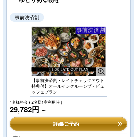
事前決済割
【事前決済割・レイトチェックアウト
特典付】オールインクルーシブ・ビュ
ッフェプラン
1名様料金
( 2名様1室利用時 )
29,782円
～
詳細/ご予約