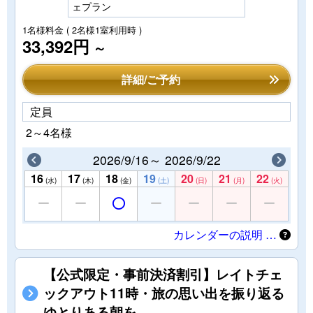
ェプラン
1名様料金
( 2名様1室利用時 )
33,392円
～
詳細/ご予約
定員
2～4名様
2026/9/16～ 2026/9/22
16
17
18
19
20
21
22
(水)
(木)
(金)
(土)
(日)
(月)
(火)
カレンダーの説明 …
【公式限定・事前決済割引】レイトチェ
ックアウト11時・旅の思い出を振り返る
ゆとりある朝を