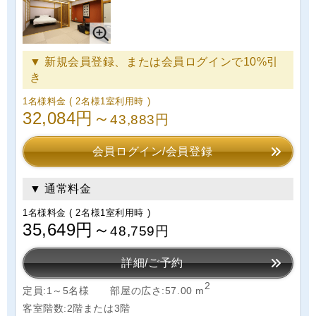
▼ 新規会員登録、または会員ログインで10%引
き
1名様料金
( 2名様1室利用時 )
32,084円～
43,883円
会員ログイン/会員登録
▼ 通常料金
1名様料金
( 2名様1室利用時 )
35,649円～
48,759円
詳細/ご予約
2
定員:1～5名様
部屋の広さ:57.00 m
客室階数:2階または3階