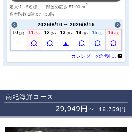
2
定員:1～5名様
部屋の広さ:57.00 m
客室階数:2階または3階
2026/8/10～ 2026/8/16
10
11
12
13
14
15
16
(月)
(火)
(水)
(木)
(金)
(土)
(日)
カレンダーの説明 …
南紀海鮮コース
29,949円～
48,759円