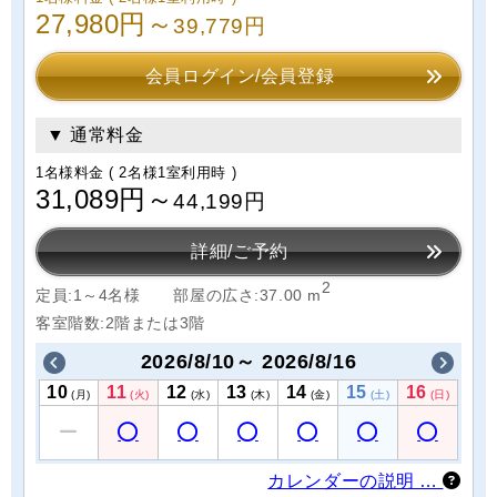
27,980円～
39,779円
会員ログイン/会員登録
▼ 通常料金
1名様料金
( 2名様1室利用時 )
31,089円～
44,199円
詳細/ご予約
2
定員:1～4名様
部屋の広さ:37.00 m
客室階数:2階または3階
2026/8/10～ 2026/8/16
10
11
12
13
14
15
16
(月)
(火)
(水)
(木)
(金)
(土)
(日)
カレンダーの説明 …