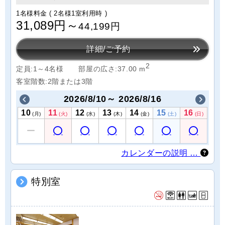
1名様料金
( 2名様1室利用時 )
31,089円～
44,199円
詳細/ご予約
2
定員:1～4名様
部屋の広さ:37.00 m
客室階数:2階または3階
2026/8/10～ 2026/8/16
10
11
12
13
14
15
16
(月)
(火)
(水)
(木)
(金)
(土)
(日)
カレンダーの説明 …
特別室