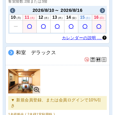
客室階数:2階または3階
2026/8/10～ 2026/8/16
10
11
12
13
14
15
16
(月)
(火)
(水)
(木)
(金)
(土)
(日)
カレンダーの説明 …
和室 デラックス
▼ 新規会員登録、または会員ログインで10%引
き
1名様料金
( 2名様1室利用時 )