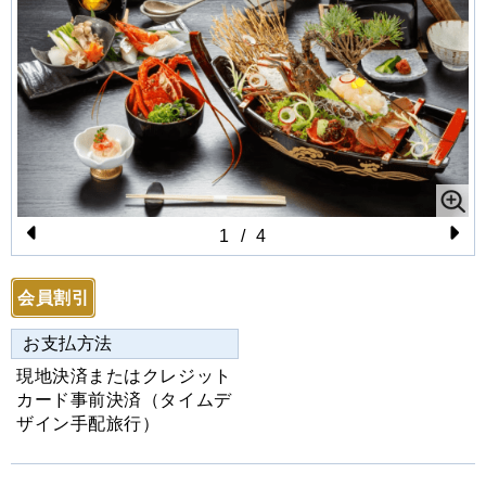
1
/
4
Pr
N
e
e
会員割引
vi
xt
お支払方法
o
現地決済またはクレジット
u
カード事前決済（タイムデ
s
ザイン手配旅行）