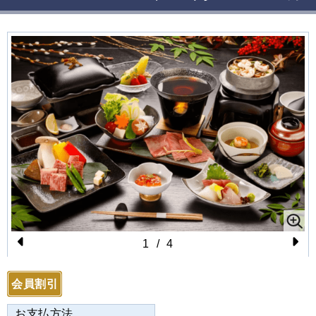
1
/
4
Pr
N
e
e
会員割引
vi
xt
お支払方法