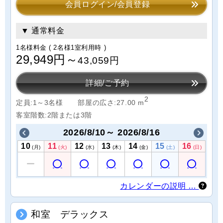
会員ログイン/会員登録
▼ 通常料金
1名様料金
( 2名様1室利用時 )
29,949円～
43,059円
詳細/ご予約
2
定員:1～3名様
部屋の広さ:27.00 m
客室階数:2階または3階
2026/8/10～ 2026/8/16
10
11
12
13
14
15
16
(月)
(火)
(水)
(木)
(金)
(土)
(日)
カレンダーの説明 …
和室 デラックス