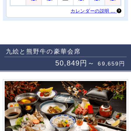
カレンダーの説明 …
九絵と熊野牛の豪華会席
50,849円～
69,659円