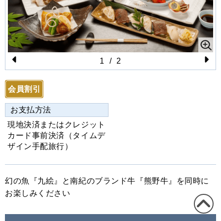
1
/
2
Pr
N
e
e
会員割引
vi
xt
お支払方法
o
現地決済またはクレジット
u
カード事前決済（タイムデ
s
ザイン手配旅行）
幻の魚『九絵』と南紀のブランド牛『熊野牛』を同時に
お楽しみください
この