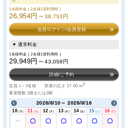
1名様料金
( 2名様1室利用時 )
26,954円～
38,753円
会員ログイン/会員登録
▼ 通常料金
1名様料金
( 2名様1室利用時 )
29,949円～
43,059円
詳細/ご予約
2
定員:1～3名様
部屋の広さ:27.00 m
客室階数:2階または3階
2026/8/10～ 2026/8/16
10
11
12
13
14
15
16
(月)
(火)
(水)
(木)
(金)
(土)
(日)