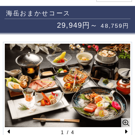
海岳おまかせコース
29,949円～
48,759円
1
/
4