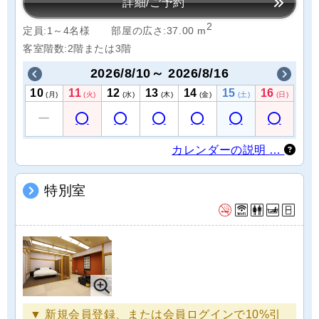
詳細/ご予約
2
定員:1～4名様
部屋の広さ:37.00 m
客室階数:2階または3階
2026/8/10～ 2026/8/16
10
11
12
13
14
15
16
(月)
(火)
(水)
(木)
(金)
(土)
(日)
カレンダーの説明 …
特別室
▼ 新規会員登録、または会員ログインで10%引