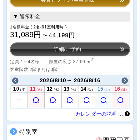
▼ 通常料金
1名様料金
( 2名様1室利用時 )
31,089円～
44,199円
詳細/ご予約
2
定員:1～4名様
部屋の広さ:37.00 m
客室階数:2階または3階
2026/8/10～ 2026/8/16
10
11
12
13
14
15
16
(月)
(火)
(水)
(木)
(金)
(土)
(日)
カレンダーの説明 …
特別室