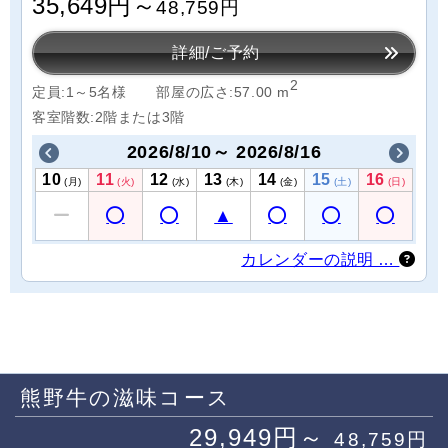
35,649円～
48,759円
詳細/ご予約
2
定員:1～5名様
部屋の広さ:57.00 m
客室階数:2階または3階
2026/8/10～ 2026/8/16
10
11
12
13
14
15
16
(月)
(火)
(水)
(木)
(金)
(土)
(日)
カレンダーの説明 …
熊野牛の滋味コース
29,949円～
48,759円