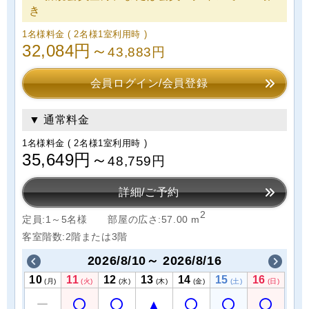
き
1名様料金
( 2名様1室利用時 )
32,084円～
43,883円
会員ログイン/会員登録
▼ 通常料金
1名様料金
( 2名様1室利用時 )
35,649円～
48,759円
詳細/ご予約
2
定員:1～5名様
部屋の広さ:57.00 m
客室階数:2階または3階
2026/8/10～ 2026/8/16
10
11
12
13
14
15
16
(月)
(火)
(水)
(木)
(金)
(土)
(日)