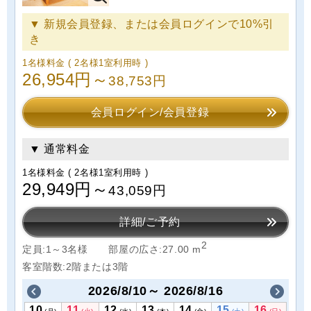
▼ 新規会員登録、または会員ログインで10%引
き
1名様料金
( 2名様1室利用時 )
26,954円～
38,753円
会員ログイン/会員登録
▼ 通常料金
1名様料金
( 2名様1室利用時 )
29,949円～
43,059円
詳細/ご予約
2
定員:1～3名様
部屋の広さ:27.00 m
客室階数:2階または3階
2026/8/10～ 2026/8/16
10
11
12
13
14
15
16