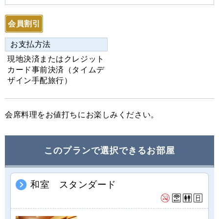
Pr
N
e
e
会員割引
vi
xt
お支払方法
o
現地決済またはクレジット
u
カード事前決済（タイムデ
s
ザイン手配旅行）
会席料理をお値打ちにお楽しみください。
このプランで選択できるお部屋
和室 スタンダード