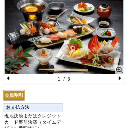
1
/
3
Pr
N
e
e
会員割引
vi
xt
お支払方法
o
現地決済またはクレジット
u
カード事前決済（タイムデ