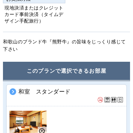
o
現地決済またはクレジット
u
カード事前決済（タイムデ
s
ザイン手配旅行）
和歌山のブランド牛『熊野牛』の旨味をじっくり感じて
下さい
このプランで選択できるお部屋
和室 スタンダード