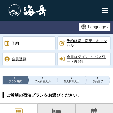
予約確認・変更・キャン
予約
セル
会員ログイン ・ パスワ
会員登録
ード再発行
1
2
3
4
プラン選択
予約内容入力
個人情報入力
予約完了
ご希望の宿泊プランをお選びください。