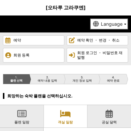
[오타루 고라쿠엔]
예약
예약 확인 ・ 변경 ・ 취소
회원 로그인 ・ 비밀번호 재
회원 등록
발행
1
2
3
4
플랜 선택
예약 내용 입력
개인 정보 입력
예약 완료
희망하는 숙박 플랜을 선택하십시오.
플랜 일람
객실 일람
공실 달력