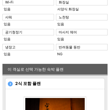
Wi-Fi
화장실
있음
서양식 화장실
샤워
노천탕
있음
있음
공기청정기
마사지 체어
있음
있음
냉장고
반려동물 동반
있음
NG
이 객실로 선택 가능한 숙박 플랜
2식 포함 플랜