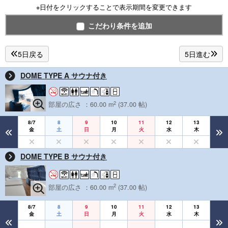
※日付をクリックすることで表示期間を変更できます
こだわり条件を追加
5日戻る
5日進む
DOME TYPE A サウナ付き
2
部屋の広さ ：60.00 m
(37.00 帖)
8/7
8
9
10
11
12
13
金
土
日
月
火
水
木
DOME TYPE B サウナ付き
2
部屋の広さ ：60.00 m
(37.00 帖)
8/7
8
9
10
11
12
13
金
土
日
月
火
水
木