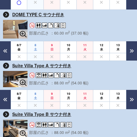
DOME TYPE C サウナ付き
2
部屋の広さ ：60.00 m
(37.00 帖)
8/7
8
9
10
11
12
13
金
土
日
月
火
水
木
Suite Villa Type A サウナ付き
2
部屋の広さ ：88.00 m
(54.00 帖)
8/7
8
9
10
11
12
13
金
土
日
月
火
水
木
Suite Villa Type B サウナ付き
2
部屋の広さ ：88.00 m
(54.00 帖)