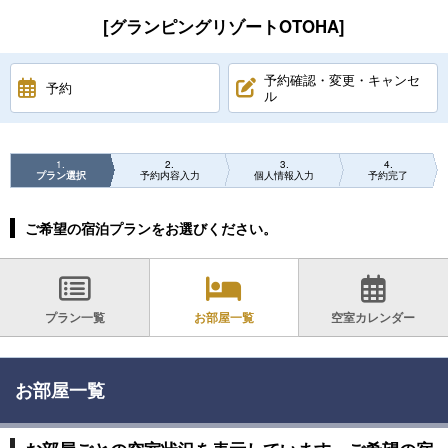
[グランピングリゾートOTOHA]
予約確認・変更・キャンセ
予約
ル
1
2
3
4
プラン選択
予約内容入力
個人情報入力
予約完了
ご希望の宿泊プランをお選びください。
プラン一覧
お部屋一覧
空室カレンダー
お部屋一覧