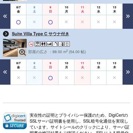
8/7
8
9
10
11
12
13
金
土
日
月
火
水
木
Suite Villa Type C サウナ付き
2
部屋の広さ ：88.00 m
(54.00 帖)
8/7
8
9
10
11
12
13
金
土
日
月
火
水
木
実在性の証明とプライバシー保護のため、DigiCertの
SSLサーバ証明書を使用し、SSL暗号化通信を実現し
ています。サイトシールのクリックにより、サーバ証
明書の検証結果をご確認ください。SSLによる暗号化