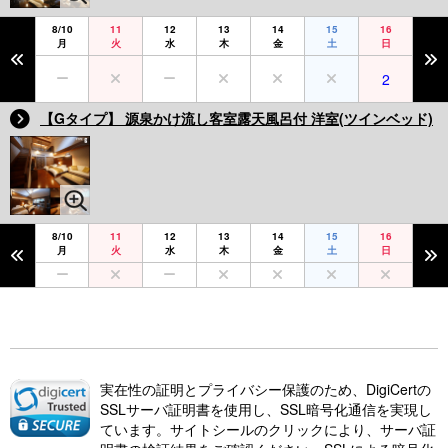
8/10
11
12
13
14
15
16
月
火
水
木
金
土
日
2
【Gタイプ】 源泉かけ流し客室露天風呂付 洋室(ツインベッド)
8/10
11
12
13
14
15
16
月
火
水
木
金
土
日
実在性の証明とプライバシー保護のため、DigiCertの
SSLサーバ証明書を使用し、SSL暗号化通信を実現し
ています。サイトシールのクリックにより、サーバ証