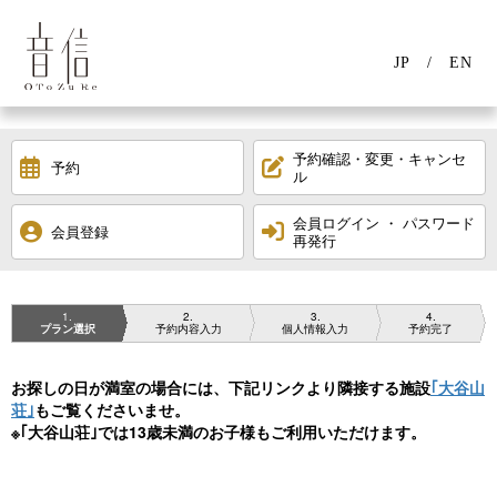
JP
EN
予約確認・変更・キャンセ
予約
ル
会員ログイン ・ パスワード
会員登録
再発行
1
2
3
4
プラン選択
予約内容入力
個人情報入力
予約完了
お探しの日が満室の場合には、下記リンクより隣接する施設
｢大谷山
荘｣
もご覧くださいませ。
※｢大谷山荘｣では13歳未満のお子様もご利用いただけます。