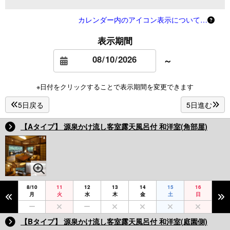
カレンダー内のアイコン表示について…
表示期間
～
※日付をクリックすることで表示期間を変更できます
5日戻る
5日進む
【Aタイプ】 源泉かけ流し客室露天風呂付 和洋室(角部屋)
8/10
11
12
13
14
15
16
月
火
水
木
金
土
日
【Bタイプ】 源泉かけ流し客室露天風呂付 和洋室(庭園側)