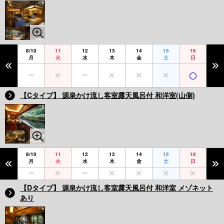
8/10
11
12
13
14
15
16
月
火
水
木
金
土
日
【Cタイプ】 源泉かけ流し客室露天風呂付 和洋室(山側)
8/10
11
12
13
14
15
16
月
火
水
木
金
土
日
【Dタイプ】 源泉かけ流し客室露天風呂付 和洋室 メゾネット
あり