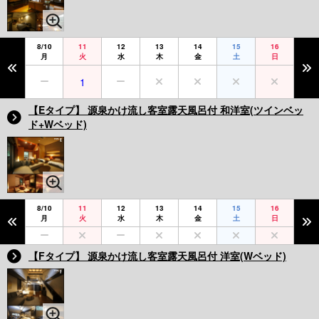
8/10
11
12
13
14
15
16
月
火
水
木
金
土
日
1
【Eタイプ】 源泉かけ流し客室露天風呂付 和洋室(ツインベッ
ド+Wベッド)
8/10
11
12
13
14
15
16
月
火
水
木
金
土
日
【Fタイプ】 源泉かけ流し客室露天風呂付 洋室(Wベッド)