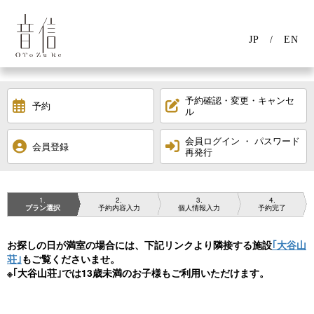
JP
EN
予約確認・変更・キャンセ
予約
ル
会員ログイン ・ パスワード
会員登録
再発行
1
2
3
4
プラン選択
予約内容入力
個人情報入力
予約完了
お探しの日が満室の場合には、下記リンクより隣接する施設
｢大谷山
荘｣
もご覧くださいませ。
※｢大谷山荘｣では13歳未満のお子様もご利用いただけます。