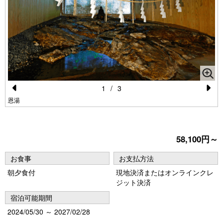
1
/
3
Pr
N
恩湯
e
e
vi
xt
58,100円～
o
u
お食事
お支払方法
朝夕食付
現地決済またはオンラインクレ
s
ジット決済
宿泊可能期間
2024/05/30 ～ 2027/02/28