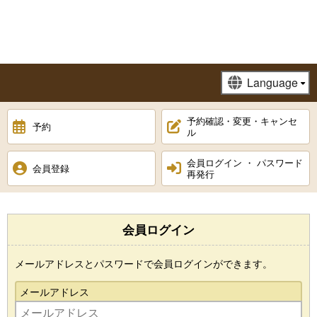
予約確認・変更・キャンセ
予約
ル
会員ログイン ・ パスワード
会員登録
再発行
会員ログイン
メールアドレスとパスワードで会員ログインができます。
メールアドレス