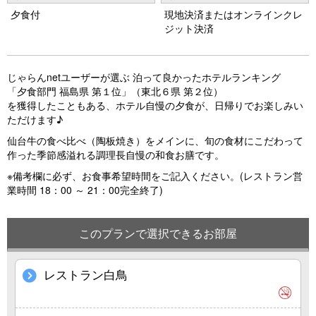
vi
xt
夕食付
現地決済またはオンラインクレ
o
ジット決済
u
s
じゃらんnetユーザーが選ぶ 泊って良かったホテルランキング
「夕食部門 福島県 第１位」（東北６県 第２位）
を獲得したこともある、ホテル自慢の夕食が、日帰りでお楽しみい
ただけます♪
仙台牛の食べ比べ（陶板焼き）をメインに、旬の食材にこだわって
作った季節感溢れる調理長自慢の和食お膳です。
※備考欄に必ず、お食事希望時間をご記入ください。(レストラン営
業時間 18：00 ～ 21：00完全終了)
このプランで選択できるお部屋
レストラン白鳥