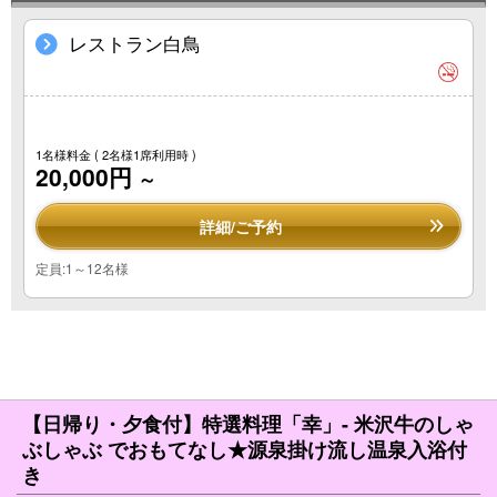
レストラン白鳥
1名様料金
( 2名様1席利用時 )
20,000円
～
詳細/ご予約
定員:1～12名様
【日帰り・夕食付】特選料理「幸」- 米沢牛のしゃ
ぶしゃぶ でおもてなし★源泉掛け流し温泉入浴付
き