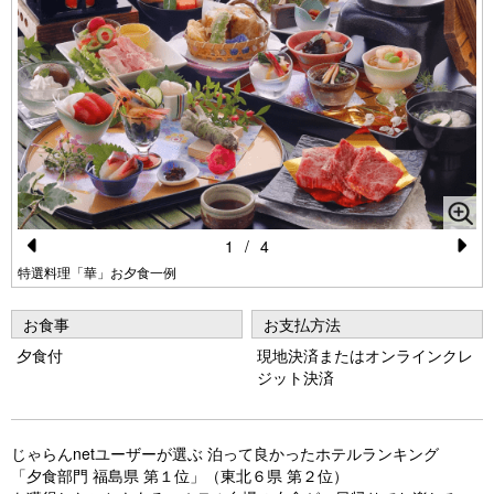
1
/
4
Pr
N
特選料理「華」お夕食一例
e
e
お食事
お支払方法
vi
xt
夕食付
現地決済またはオンラインクレ
o
ジット決済
u
s
じゃらんnetユーザーが選ぶ 泊って良かったホテルランキング
「夕食部門 福島県 第１位」（東北６県 第２位）