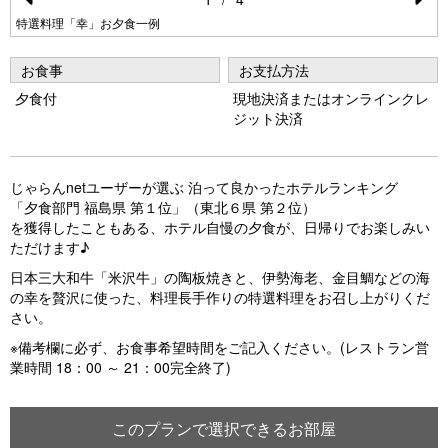
Pr
N
特選料理「幸」お夕食一例
e
e
お食事
お支払方法
vi
xt
夕食付
現地決済またはオンラインクレ
o
ジット決済
u
s
じゃらんnetユーザーが選ぶ 泊って良かったホテルランキング
「夕食部門 福島県 第１位」（東北６県 第２位）
を獲得したこともある、ホテル自慢の夕食が、日帰りでお楽しみい
ただけます♪
日本三大和牛「米沢牛」の陶板焼きと、伊勢海老、金目鯛などの海
の幸を贅沢に使った、料理長手作りの特選料理をお召し上がりくだ
さい。
※備考欄に必ず、お食事希望時間をご記入ください。(レストラン営
業時間 18：00 ～ 21：00完全終了)
このプランで選択できるお部屋