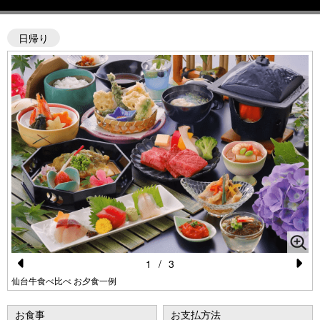
日帰り
1
/
3
Pr
N
仙台牛食べ比べ お夕食一例
e
e
お食事
お支払方法