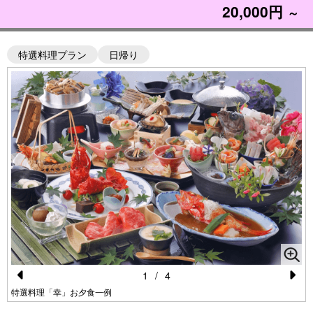
20,000円
～
特選料理プラン
日帰り
1
/
4
Pr
N
特選料理「幸」お夕食一例