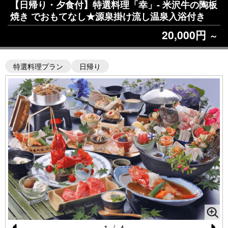
【日帰り・夕食付】特選料理「幸」- 米沢牛の陶板
焼き でおもてなし★源泉掛け流し温泉入浴付き
20,000円
～
特選料理プラン
日帰り
1
/
4