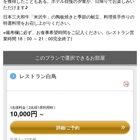
を獲得したこともある、ホテル自慢の夕食が、日帰りでお楽しみい
ただけます♪
日本三大和牛「米沢牛」の陶板焼きと季節の献立、料理長手作りの
特選料理をお召し上がりください。
※備考欄に必ず、お食事希望時間をご記入ください。(レストラン営
業時間 18：00 ～ 21：00完全終了)
このプランで選択できるお部屋
レストラン白鳥
1名様料金
( 2名様1席利用時 )
10,000円
～
詳細/ご予約
定員:1～12名様