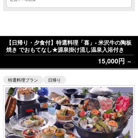
【日帰り・夕食付】特選料理「喜」- 米沢牛の陶板
焼き でおもてなし★源泉掛け流し温泉入浴付き
15,000円
～
特選料理プラン
日帰り