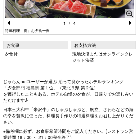
1
/
4
Pr
N
特選料理「喜」お夕食一例
e
e
お食事
お支払方法
vi
xt
夕食付
現地決済またはオンラインクレ
o
ジット決済
u
s
じゃらんnetユーザーが選ぶ 泊って良かったホテルランキング
「夕食部門 福島県 第１位」（東北６県 第２位）
を獲得したこともある、ホテル自慢の夕食が、日帰りでお楽しみい
ただけます♪
日本三大和牛「米沢牛」のしゃぶしゃぶと、帆立、さわらなどの海
の幸を贅沢に使った、料理長手作りの特選料理をお召し上がりくだ
さい。
※備考欄に必ず、お食事希望時間をご記入ください。(レストラン営
業時間 18：00 ～ 21：00完全終了)