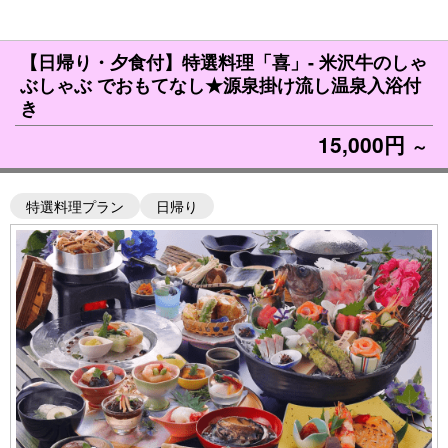
【日帰り・夕食付】特選料理「喜」- 米沢牛のしゃ
ぶしゃぶ でおもてなし★源泉掛け流し温泉入浴付
き
15,000円
～
特選料理プラン
日帰り