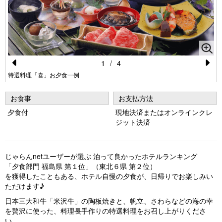
1
/
4
Pr
N
特選料理「喜」お夕食一例
e
e
お食事
お支払方法
vi
xt
夕食付
現地決済またはオンラインクレ
o
ジット決済
u
s
じゃらんnetユーザーが選ぶ 泊って良かったホテルランキング
「夕食部門 福島県 第１位」（東北６県 第２位）
を獲得したこともある、ホテル自慢の夕食が、日帰りでお楽しみい
ただけます♪
日本三大和牛「米沢牛」の陶板焼きと、帆立、さわらなどの海の幸
を贅沢に使った、料理長手作りの特選料理をお召し上がりくださ
い。