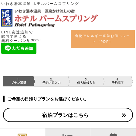
いわき湯本温泉 ホテルパームスプリング
LINE友達追加で
食物アレルギー事前お伺いシー
館内で使える
無料クーポン配布中!
ト（PDF）
1
2
3
4
プラン選択
予約内容入力
個人情報入力
予約完了
ご希望の日帰りプランをお選びください。
宿泊プランはこちら