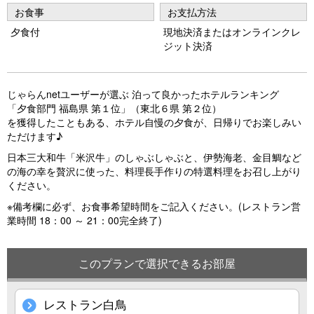
e
e
お食事
お支払方法
vi
xt
夕食付
現地決済またはオンラインクレ
o
ジット決済
u
s
じゃらんnetユーザーが選ぶ 泊って良かったホテルランキング
「夕食部門 福島県 第１位」（東北６県 第２位）
を獲得したこともある、ホテル自慢の夕食が、日帰りでお楽しみい
ただけます♪
日本三大和牛「米沢牛」のしゃぶしゃぶと、伊勢海老、金目鯛など
の海の幸を贅沢に使った、料理長手作りの特選料理をお召し上がり
ください。
※備考欄に必ず、お食事希望時間をご記入ください。(レストラン営
業時間 18：00 ～ 21：00完全終了)
このプランで選択できるお部屋
レストラン白鳥