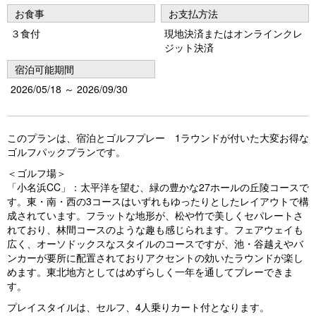
お食事
お支払方法
３食付
現地決済またはオンラインクレ
ジット決済
宿泊可能期間
2026/05/18 ～ 2026/09/30
このプランは、宿泊とゴルフプレー 1ラウンドが付いた大変お得な
ゴルフパックプランです。
＜ゴルフ場＞
「小名浜CC」：太平洋を望む、緑の豊かな27ホールの丘陵コースで
す。東・南・西の3コースはいずれもゆったりとしたレイアウトで構
成されています。フラットな地形が、松や竹で美しくセパレートさ
れており、林間コースのような趣も感じられます。フェアウェイも
広く、オーソドックスなスタイルのコースですが、池・谷越えやバ
ンカーが要所に配置されておりアクセントの効いたラウンドが楽し
めます。東北地方としてはめずらしく一年を通してプレーできま
す。
プレイスタイルは、セルフ、4人乗りカート付となります。