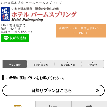
いわき湯本温泉 ホテルパームスプリング
LINE友達追加で
食物アレルギー事前お伺いシー
館内で使える
無料クーポン配布中!
ト（PDF）
1
2
3
4
プラン選択
予約内容入力
個人情報入力
予約完了
ご希望の宿泊プランをお選びください。
日帰りプランはこちら