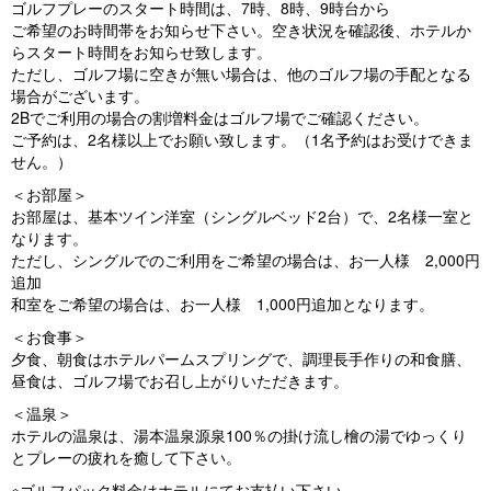
ゴルフプレーのスタート時間は、7時、8時、9時台から
ご希望のお時間帯をお知らせ下さい。空き状況を確認後、ホテルか
らスタート時間をお知らせ致します。
ただし、ゴルフ場に空きが無い場合は、他のゴルフ場の手配となる
場合がございます。
2Bでご利用の場合の割増料金はゴルフ場でご確認ください。
ご予約は、2名様以上でお願い致します。（1名予約はお受けできま
せん。）
＜お部屋＞
お部屋は、基本ツイン洋室（シングルベッド2台）で、2名様一室と
なります。
ただし、シングルでのご利用をご希望の場合は、お一人様 2,000円
追加
和室をご希望の場合は、お一人様 1,000円追加となります。
＜お食事＞
夕食、朝食はホテルパームスプリングで、調理長手作りの和食膳、
昼食は、ゴルフ場でお召し上がりいただきます。
＜温泉＞
ホテルの温泉は、湯本温泉源泉100％の掛け流し檜の湯でゆっくり
とプレーの疲れを癒して下さい。
※ゴルフパック料金はホテルにてお支払い下さい。