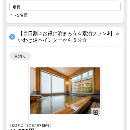
定員
1～2名様
【当日割☆お得に泊まろう☆素泊プラン♪】☆
いわき湯本インターから５分☆
素泊り
1名様料金
( 2名様1室利用時 )