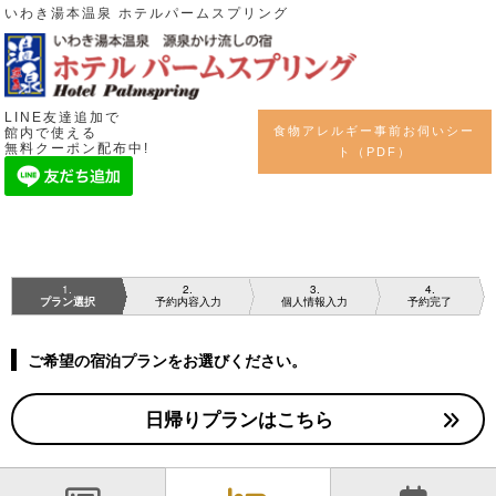
いわき湯本温泉 ホテルパームスプリング
LINE友達追加で
食物アレルギー事前お伺いシー
館内で使える
無料クーポン配布中!
ト（PDF）
1
2
3
4
プラン選択
予約内容入力
個人情報入力
予約完了
ご希望の宿泊プランをお選びください。
日帰りプランはこちら