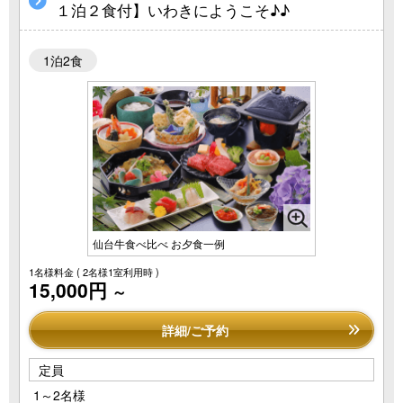
１泊２食付】いわきにようこそ♪♪
1泊2食
仙台牛食べ比べ お夕食一例
1名様料金
( 2名様1室利用時 )
15,000円
～
詳細/ご予約
定員
1～2名様