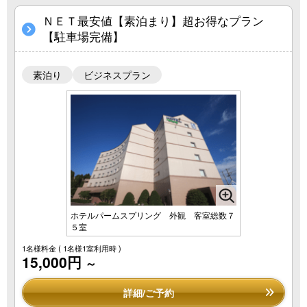
ＮＥＴ最安値【素泊まり】超お得なプラン
【駐車場完備】
素泊り
ビジネスプラン
ホテルパームスプリング 外観 客室総数７
５室
1名様料金
( 1名様1室利用時 )
15,000円
～
詳細/ご予約