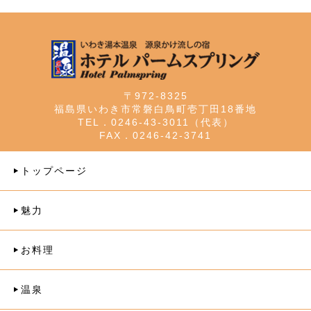
〒972-8325
福島県いわき市常磐白鳥町壱丁田18番地
TEL．0246-43-3011（代表）
FAX．0246-42-3741
トップページ
魅力
お料理
温泉