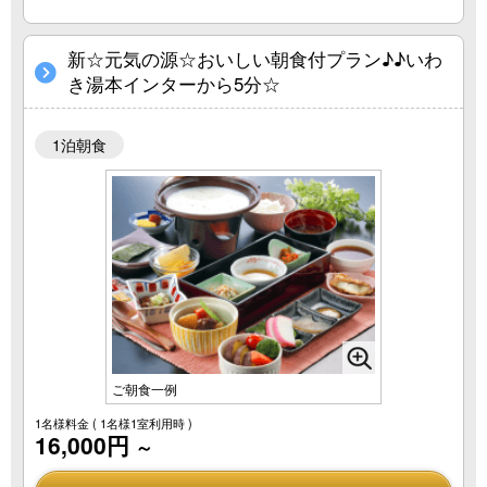
新☆元気の源☆おいしい朝食付プラン♪♪いわ
き湯本インターから5分☆
1泊朝食
ご朝食一例
1名様料金
( 1名様1室利用時 )
16,000円
～