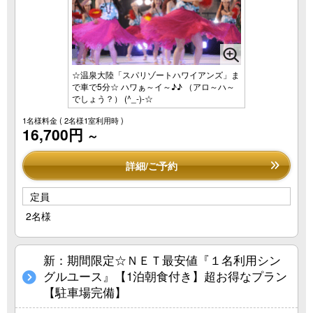
☆温泉大陸「スパリゾートハワイアンズ」ま
で車で5分☆ ハワぁ～イ～♪♪ （アロ～ハ～
でしょう？） (^_-)-☆
1名様料金
( 2名様1室利用時 )
16,700円
～
詳細/ご予約
定員
2名様
新：期間限定☆ＮＥＴ最安値『１名利用シン
グルユース』【1泊朝食付き】超お得なプラン
【駐車場完備】