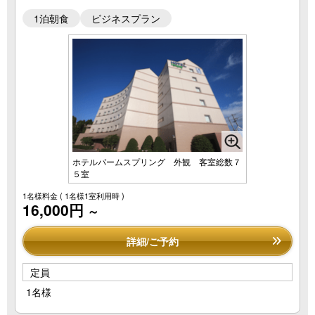
1泊朝食
ビジネスプラン
ホテルパームスプリング 外観 客室総数７
５室
1名様料金
( 1名様1室利用時 )
16,000円
～
詳細/ご予約
定員
1名様