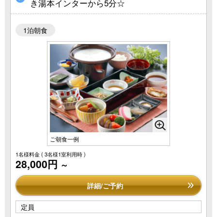
き湯本インターから5分☆
1泊朝食
ご朝食一例
1名様料金
( 3名様1室利用時 )
28,000円
～
詳細/ご予約
定員