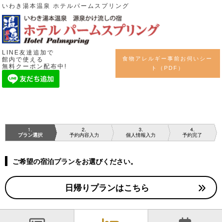
いわき湯本温泉 ホテルパームスプリング
LINE友達追加で
食物アレルギー事前お伺いシー
館内で使える
無料クーポン配布中!
ト（PDF）
1
2
3
4
プラン選択
予約内容入力
個人情報入力
予約完了
ご希望の宿泊プランをお選びください。
日帰りプランはこちら