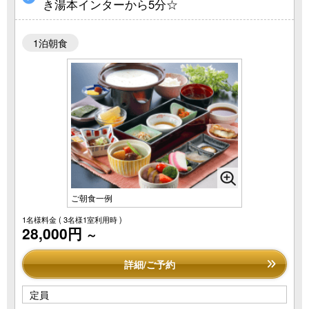
き湯本インターから5分☆
1泊朝食
ご朝食一例
1名様料金
( 3名様1室利用時 )
28,000円
～
詳細/ご予約
定員