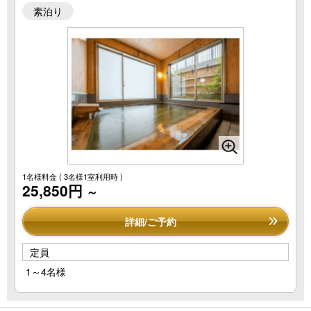
素泊り
1名様料金
( 3名様1室利用時 )
25,850円
～
詳細/ご予約
定員
1～4名様