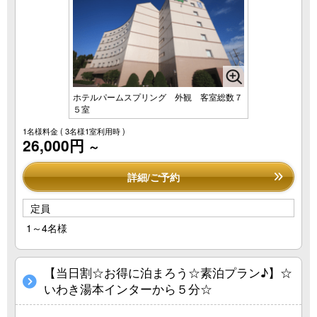
ホテルパームスプリング 外観 客室総数７
５室
1名様料金
( 3名様1室利用時 )
26,000円
～
詳細/ご予約
定員
1～4名様
【当日割☆お得に泊まろう☆素泊プラン♪】☆
いわき湯本インターから５分☆