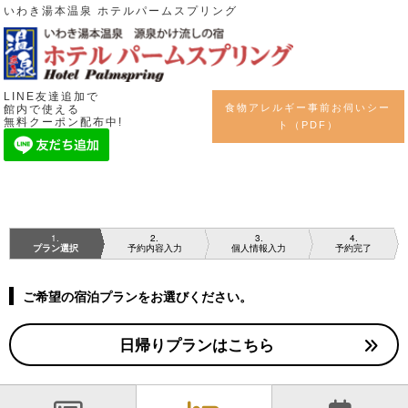
いわき湯本温泉 ホテルパームスプリング
LINE友達追加で
食物アレルギー事前お伺いシー
館内で使える
無料クーポン配布中!
ト（PDF）
1
2
3
4
プラン選択
予約内容入力
個人情報入力
予約完了
ご希望の宿泊プランをお選びください。
日帰りプランはこちら