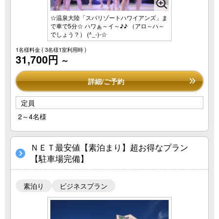
☆温泉大陸「スパリゾートハワイアンズ」ま
で車で5分☆ ハワぁ～イ～♪♪ （アロ～ハ～
でしょう？） (^_-)-☆
1名様料金
( 3名様1室利用時 )
31,700円
～
詳細/ご予約
定員
2～4名様
ＮＥＴ最安値【素泊まり】超お得なプラン
【駐車場完備】
素泊り
ビジネスプラン