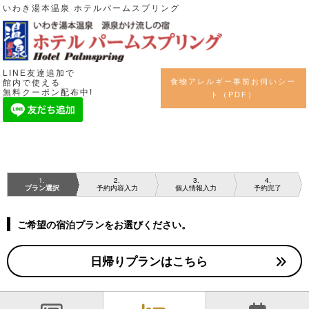
いわき湯本温泉 ホテルパームスプリング
LINE友達追加で
食物アレルギー事前お伺いシー
館内で使える
無料クーポン配布中!
ト（PDF）
1
2
3
4
プラン選択
予約内容入力
個人情報入力
予約完了
ご希望の宿泊プランをお選びください。
日帰りプランはこちら