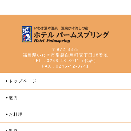
〒972-8325
福島県いわき市常磐白鳥町壱丁田18番地
TEL．0246-43-3011（代表）
FAX．0246-42-3741
トップページ
魅力
お料理