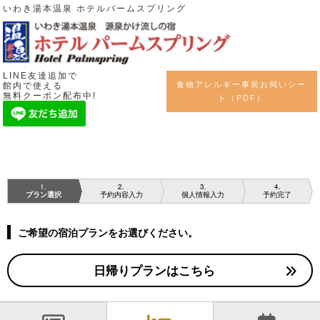
いわき湯本温泉 ホテルパームスプリング
LINE友達追加で
食物アレルギー事前お伺いシー
館内で使える
無料クーポン配布中!
ト（PDF）
1
2
3
4
プラン選択
予約内容入力
個人情報入力
予約完了
ご希望の宿泊プランをお選びください。
日帰りプランはこちら