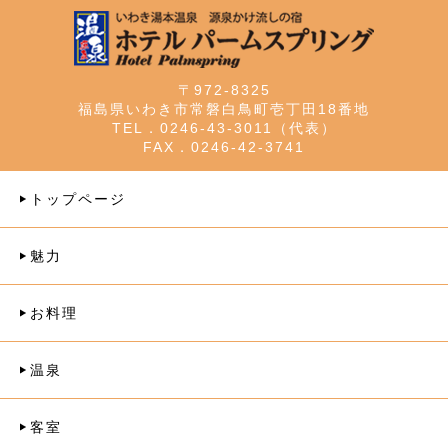
〒972-8325
福島県いわき市常磐白鳥町壱丁田18番地
TEL．0246-43-3011（代表）
FAX．0246-42-3741
トップページ
魅力
お料理
温泉
客室