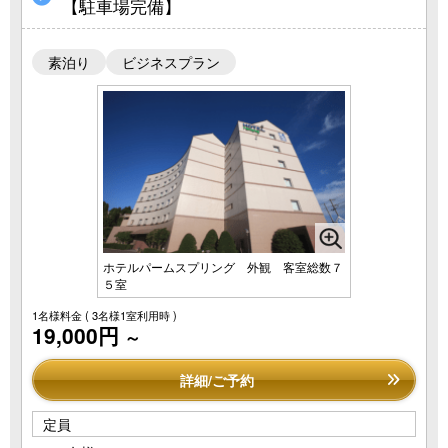
【駐車場完備】
素泊り
ビジネスプラン
ホテルパームスプリング 外観 客室総数７
５室
1名様料金
( 3名様1室利用時 )
19,000円
～
詳細/ご予約
定員