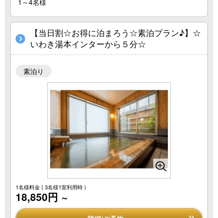
1～4名様
【当日割☆お得に泊まろう☆素泊プラン♪】☆
いわき湯本インターから５分☆
素泊り
1名様料金
( 3名様1室利用時 )
18,850円
～