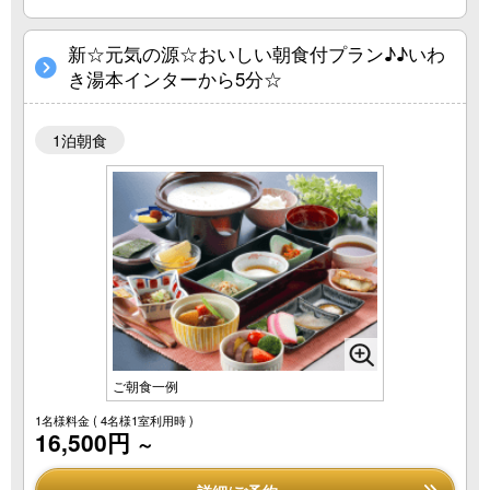
新☆元気の源☆おいしい朝食付プラン♪♪いわ
き湯本インターから5分☆
1泊朝食
ご朝食一例
1名様料金
( 4名様1室利用時 )
16,500円
～