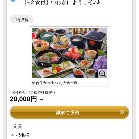
１泊２食付】いわきにようこそ♪♪
1泊2食
仙台牛食べ比べ お夕食一例
1名様料金
( 4名様1室利用時 )
20,000円
～
詳細/ご予約
定員
4～5名様