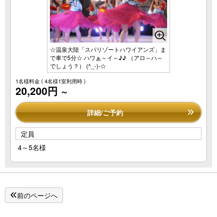
☆温泉大陸「スパリゾートハワイアンズ」ま
で車で5分☆ ハワぁ～イ～♪♪ （アロ～ハ～
でしょう？） (^_-)-☆
1名様料金
( 4名様1室利用時 )
20,200円
～
詳細/ご予約
定員
4～5名様
前のページへ