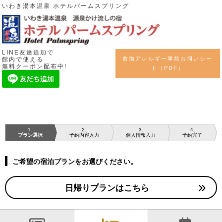
いわき湯本温泉 ホテルパームスプリング
LINE友達追加で
食物アレルギー事前お伺いシー
館内で使える
無料クーポン配布中!
ト（PDF）
1
2
3
4
プラン選択
予約内容入力
個人情報入力
予約完了
ご希望の宿泊プランをお選びください。
日帰りプランはこちら