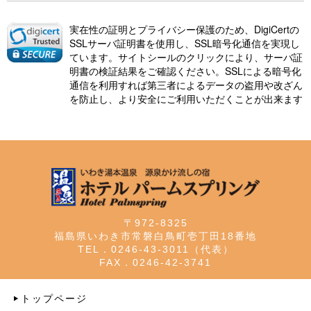
実在性の証明とプライバシー保護のため、DigiCertの
SSLサーバ証明書を使用し、SSL暗号化通信を実現し
ています。サイトシールのクリックにより、サーバ証
明書の検証結果をご確認ください。SSLによる暗号化
通信を利用すれば第三者によるデータの盗用や改ざん
を防止し、より安全にご利用いただくことが出来ます
〒972-8325
福島県いわき市常磐白鳥町壱丁田18番地
TEL．0246-43-3011（代表）
FAX．0246-42-3741
トップページ